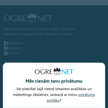
Sekojiet mums līdzi sociālajos medijos. Jaunākie
notikumi, interesanti stāsti, izklaide un kultūra.
ogrenet.lv
ogrenet_lv
ogrenet
redaktors@ogrenet.lv
Mēs cienām tavu privātumu
Vai piekrītat šajā vietnē izmantot analītikas un
Vēlaties izteikt savu viedokli par portālu? Pamanījāt kļūdu? Ir
mārketinga sīkdatnes, saskaņā ar mūsu
privātuma
problēma, ko vēlaties apspriest publiski? Vēlaties iesūtīt rakstu par
politiku
?
Jums aktuālu tēmu? Varbūt Jums vajadzīgs padoms? Rakstiet uz
info@ogrenet.lv
. Centīsimies palīdzēt!