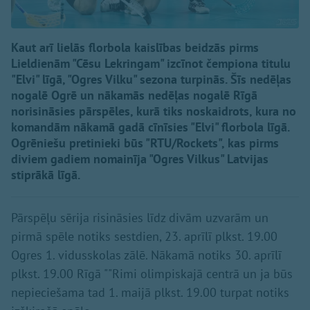
Kaut arī lielās florbola kaislības beidzās pirms
Lieldienām "Cēsu Lekringam" izcīnot čempiona titulu
"Elvi" līgā, "Ogres Vilku" sezona turpinās. Šīs nedēļas
nogalē Ogrē un nākamās nedēļas nogalē Rīgā
norisināsies pārspēles, kurā tiks noskaidrots, kura no
komandām nākamā gadā cīnīsies "Elvi" florbola līgā.
Ogrēniešu pretinieki būs "RTU/Rockets", kas pirms
diviem gadiem nomainīja "Ogres Vilkus" Latvijas
stiprākā līgā.
Pārspēļu sērija risināsies līdz divām uzvarām un
pirmā spēle notiks sestdien, 23. aprīlī plkst. 19.00
Ogres 1. vidusskolas zālē. Nākamā notiks 30. aprīlī
plkst. 19.00 Rīgā ""Rimi olimpiskajā centrā un ja būs
nepieciešama tad 1. maijā plkst. 19.00 turpat notiks