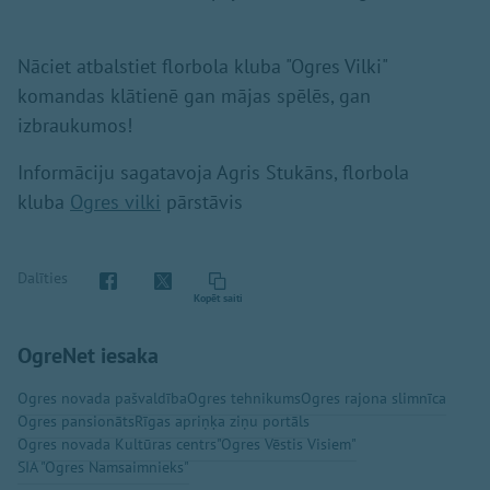
Nāciet atbalstiet florbola kluba "Ogres Vilki"
komandas klātienē gan mājas spēlēs, gan
izbraukumos!
Informāciju sagatavoja Agris Stukāns, florbola
kluba
Ogres vilki
pārstāvis
Dalīties
Kopēt saiti
OgreNet iesaka
Ogres novada pašvaldība
Ogres tehnikums
Ogres rajona slimnīca
Ogres pansionāts
Rīgas apriņķa ziņu portāls
Ogres novada Kultūras centrs
"Ogres Vēstis Visiem"
SIA "Ogres Namsaimnieks"