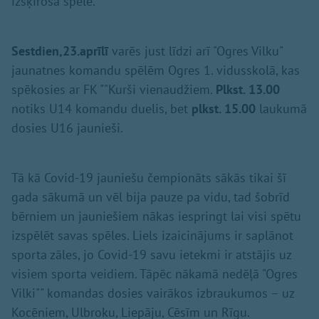
izšķirošā spēle.
Sestdien,23.aprīlī
varēs just līdzi arī "Ogres Vilku"
jaunatnes komandu spēlēm Ogres 1. vidusskolā, kas
spēkosies ar FK ""Kurši vienaudžiem.
Plkst. 13.00
notiks U14 komandu duelis, bet
plkst. 15.00
laukumā
dosies U16 jaunieši.
Tā kā Covid-19 jauniešu čempionāts sākās tikai šī
gada sākumā un vēl bija pauze pa vidu, tad šobrīd
bērniem un jauniešiem nākas iespringt lai visi spētu
izspēlēt savas spēles. Liels izaicinājums ir saplānot
sporta zāles, jo Covid-19 savu ietekmi ir atstājis uz
visiem sporta veidiem. Tāpēc nākamā nedēļā "Ogres
Vilki"" komandas dosies vairākos izbraukumos – uz
Kocēniem, Ulbroku, Liepāju, Cēsīm un Rīgu.