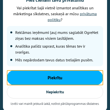
Mēs cienām tavu privātumu
Vai piekrītat šajā vietnē izmantot analītikas un
Vēlaties izteikt savu viedokli par portālu? Pamanījāt kļūdu? Ir
mārketinga sīkdatnes, saskaņā ar mūsu
privātuma
problēma, ko vēlaties apspriest publiski? Vēlaties iesūtīt rakstu par
politiku
?
Jums aktuālu tēmu? Varbūt Jums vajadzīgs padoms? Rakstiet uz
info@ogrenet.lv
. Centīsimies palīdzēt!
Reklāmas ieņēmumi ļauj mums saglabāt OgreNet
Izdevējs: SIA "Ogres Balss".
ziņas bez maksas visiem lasītājiem.
Reģ. nr.: 40103433357.
Analītika palīdz saprast, kuras tēmas tev ir
Juridiskā adrese: Lāčplēša iela 24
svarīgas.
Mēs nepārdodam tavus datus trešajām pusēm.
Ētikas kodeks
Lietošanas noteikumi
Autortiesības
Piekrītu
Kontakti
Reklāma
Nepiekrītu
Autortiesības © Ogrenet 2026.
Visas tiesības aizsargātas.
Izvēli vari mainīt jebkurā laikā, notīrot pārlūkprogrammas sīkdatnes.