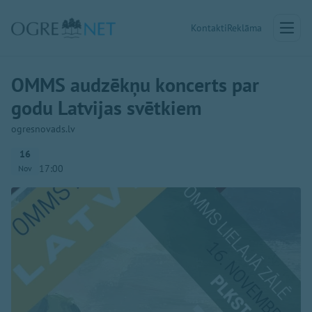
Kontakti
Reklāma
OMMS audzēkņu koncerts par
godu Latvijas svētkiem
ogresnovads.lv
16
17:00
Nov