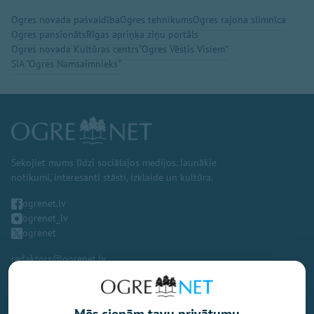
Ogres novada pašvaldība
Ogres tehnikums
Ogres rajona slimnīca
Ogres pansionāts
Rīgas apriņķa ziņu portāls
Ogres novada Kultūras centrs
"Ogres Vēstis Visiem"
SIA "Ogres Namsaimnieks"
Sekojiet mums līdzi sociālajos medijos. Jaunākie
notikumi, interesanti stāsti, izklaide un kultūra.
ogrenet.lv
ogrenet_lv
ogrenet
redaktors@ogrenet.lv