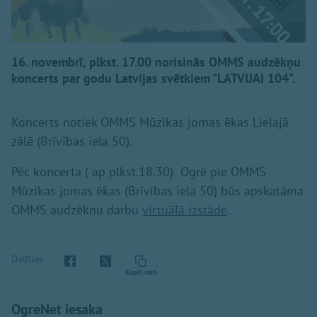
16. novembrī, plkst. 17.00 norisinās OMMS audzēkņu
koncerts par godu Latvijas svētkiem "LATVIJAI 104".
Koncerts notiek OMMS Mūzikas jomas ēkas Lielajā
zālē (Brīvības iela 50).
Pēc koncerta ( ap plkst.18.30) Ogrē pie OMMS
Mūzikas jomas ēkas (Brīvības iela 50) būs apskatāma
OMMS audzēkņu darbu
virtuālā izstāde
.
Dalīties
Kopēt saiti
OgreNet iesaka