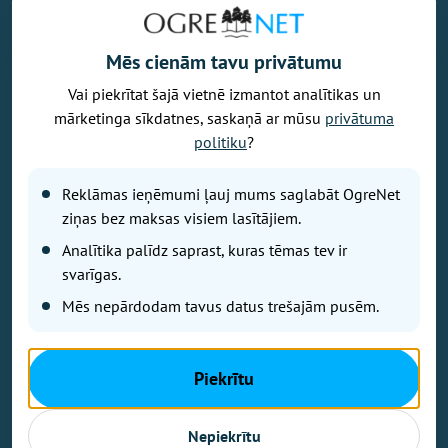
Mēs cienām tavu privātumu
Vai piekrītat šajā vietnē izmantot analītikas un
Vēlaties izteikt savu viedokli par portālu? Pamanījāt kļūdu? Ir
mārketinga sīkdatnes, saskaņā ar mūsu
privātuma
problēma, ko vēlaties apspriest publiski? Vēlaties iesūtīt rakstu par
politiku
?
Jums aktuālu tēmu? Varbūt Jums vajadzīgs padoms? Rakstiet uz
info@ogrenet.lv
. Centīsimies palīdzēt!
Reklāmas ieņēmumi ļauj mums saglabāt OgreNet
Izdevējs: SIA "Ogres Balss".
ziņas bez maksas visiem lasītājiem.
Reģ. nr.: 40103433357.
Analītika palīdz saprast, kuras tēmas tev ir
Juridiskā adrese: Lāčplēša iela 24
svarīgas.
Mēs nepārdodam tavus datus trešajām pusēm.
Ētikas kodeks
Lietošanas noteikumi
Autortiesības
Piekrītu
Kontakti
Reklāma
Nepiekrītu