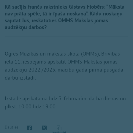
Kā sacījis franču rakstnieks Gistavs Flobērs: “Māksla
nav prāta spēle, tā ir īpaša noskaņa”. Kādu noskaņu
sajūtat Jūs, ieskatoties OMMS Mākslas jomas
audzēkņu darbos?
Ogres Mūzikas un mākslas skolā (OMMS), Brīvības
ielā 11, iespējams apskatīt OMMS Mākslas jomas
audzēkņu 2022./2023. mācību gada pirmā pusgada
darbu izstādi.
Izstāde apskatāma līdz 3. februārim, darba dienās no
plkst. 10:00 līdz 19:00.
Dalīties
Kopēt saiti