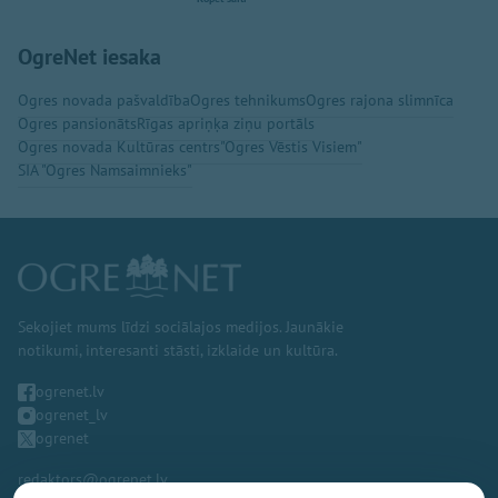
OgreNet iesaka
Ogres novada pašvaldība
Ogres tehnikums
Ogres rajona slimnīca
Ogres pansionāts
Rīgas apriņķa ziņu portāls
Ogres novada Kultūras centrs
"Ogres Vēstis Visiem"
SIA "Ogres Namsaimnieks"
Sekojiet mums līdzi sociālajos medijos. Jaunākie
notikumi, interesanti stāsti, izklaide un kultūra.
ogrenet.lv
ogrenet_lv
ogrenet
redaktors@ogrenet.lv