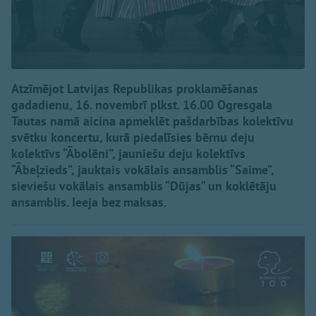
Atzīmējot Latvijas Republikas proklamēšanas
gadadienu, 16. novembrī plkst. 16.00 Ogresgala
Tautas namā aicina apmeklēt pašdarbības kolektīvu
svētku koncertu, kurā piedalīsies bērnu deju
kolektīvs “Ābolēni”, jauniešu deju kolektīvs
“Ābeļzieds”, jauktais vokālais ansamblis “Saime”,
sieviešu vokālais ansamblis “Dūjas” un koklētāju
ansamblis. Ieeja bez maksas.