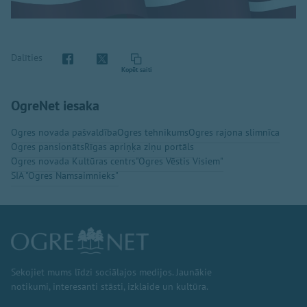
Dalīties
Kopēt saiti
OgreNet iesaka
Ogres novada pašvaldība
Ogres tehnikums
Ogres rajona slimnīca
Ogres pansionāts
Rīgas apriņķa ziņu portāls
Ogres novada Kultūras centrs
"Ogres Vēstis Visiem"
SIA "Ogres Namsaimnieks"
Sekojiet mums līdzi sociālajos medijos. Jaunākie
notikumi, interesanti stāsti, izklaide un kultūra.