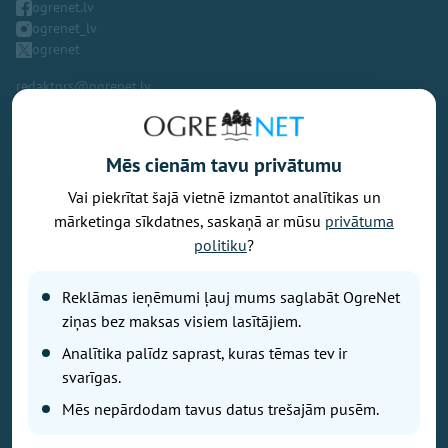
ogrenet.lv
ogrenet_lv
ogrenet
redaktors@ogrenet.lv
Mēs cienām tavu privātumu
Vai piekrītat šajā vietnē izmantot analītikas un
Vēlaties izteikt savu viedokli par portālu? Pamanījāt kļūdu? Ir
mārketinga sīkdatnes, saskaņā ar mūsu
privātuma
problēma, ko vēlaties apspriest publiski? Vēlaties iesūtīt rakstu par
politiku
?
Jums aktuālu tēmu? Varbūt Jums vajadzīgs padoms? Rakstiet uz
info@ogrenet.lv
. Centīsimies palīdzēt!
Reklāmas ieņēmumi ļauj mums saglabāt OgreNet
Izdevējs: SIA "Ogres Balss".
ziņas bez maksas visiem lasītājiem.
Reģ. nr.: 40103433357.
Analītika palīdz saprast, kuras tēmas tev ir
Juridiskā adrese: Lāčplēša iela 24
svarīgas.
Mēs nepārdodam tavus datus trešajām pusēm.
Ētikas kodeks
Lietošanas noteikumi