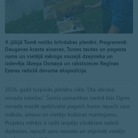
4. jūlijā Tomē notiks brīvdabas plenērs. Programmā:
Daugavas krasta ainavas, Tomes tautas un pagasta
nams un vietējā mēroga muzejā dzejnieka un
izdevēja Jāzepa Osmaņa un rakstnieces Regīnas
Ezeras radošā devuma ekspozīcija.
2026. gadā turpinās plenēru cikls "Ota iekrāso
novada robežas". Šoreiz uzmanības centrā būs Ogres
novada mazāk apdzīvotie pagasti, kurus iepazīs caur
mākslu, ainavu un vietējo kultūras mantojumu.
Projekta mērķis ir radīt iespēju cilvēkiem radoši
darboties, iepazīt savu novadu un stiprināt vietējo