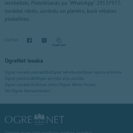
ierobežots. Pieteikšanās pa "WhatsApp" 29137977,
norādot vārdu, uzvārdu un plenēru, kurā vēlaties
piedalīties.
Dalīties
Kopēt saiti
OgreNet iesaka
Ogres novada pašvaldība
Ogres tehnikums
Ogres rajona slimnīca
Ogres pansionāts
Rīgas apriņķa ziņu portāls
Ogres novada Kultūras centrs
"Ogres Vēstis Visiem"
SIA "Ogres Namsaimnieks"
Sekojiet mums līdzi sociālajos medijos. Jaunākie