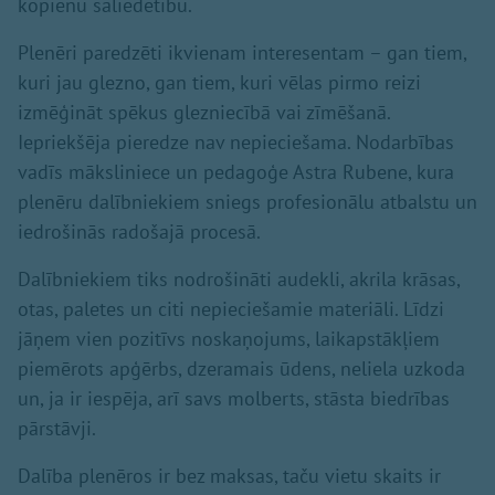
kopienu saliedētību.
Plenēri paredzēti ikvienam interesentam – gan tiem,
kuri jau glezno, gan tiem, kuri vēlas pirmo reizi
izmēģināt spēkus glezniecībā vai zīmēšanā.
Iepriekšēja pieredze nav nepieciešama. Nodarbības
vadīs māksliniece un pedagoģe Astra Rubene, kura
plenēru dalībniekiem sniegs profesionālu atbalstu un
iedrošinās radošajā procesā.
Dalībniekiem tiks nodrošināti audekli, akrila krāsas,
otas, paletes un citi nepieciešamie materiāli. Līdzi
jāņem vien pozitīvs noskaņojums, laikapstākļiem
piemērots apģērbs, dzeramais ūdens, neliela uzkoda
un, ja ir iespēja, arī savs molberts, stāsta biedrības
pārstāvji.
Dalība plenēros ir bez maksas, taču vietu skaits ir