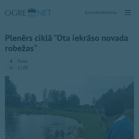
Kontakti
Reklāma
Plenērs ciklā "Ota iekrāso novada
robežas"
4
Tome
12:00
Jūl