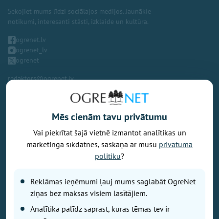
Sekojiet mums līdzi sociālajos medijos. Jaunākie
notikumi, interesanti stāsti, izklaide un kultūra.
ogrenet.lv
ogrenet_lv
ogrenet
redaktors@ogrenet.lv
Mēs cienām tavu privātumu
Vai piekrītat šajā vietnē izmantot analītikas un
Vēlaties izteikt savu viedokli par portālu? Pamanījāt kļūdu? Ir
mārketinga sīkdatnes, saskaņā ar mūsu
privātuma
problēma, ko vēlaties apspriest publiski? Vēlaties iesūtīt rakstu par
politiku
?
Jums aktuālu tēmu? Varbūt Jums vajadzīgs padoms? Rakstiet uz
info@ogrenet.lv
. Centīsimies palīdzēt!
Reklāmas ieņēmumi ļauj mums saglabāt OgreNet
Izdevējs: SIA "Ogres Balss".
ziņas bez maksas visiem lasītājiem.
Reģ. nr.: 40103433357.
Analītika palīdz saprast, kuras tēmas tev ir
Juridiskā adrese: Lāčplēša iela 24