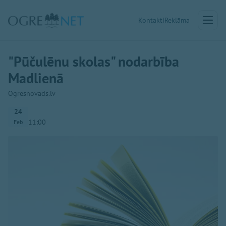
Kontakti
Reklāma
"Pūčulēnu skolas" nodarbība
Madlienā
Ogresnovads.lv
24
11:00
Feb