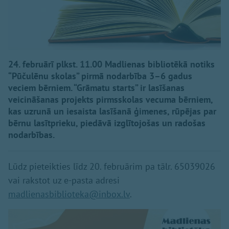
24. februārī plkst. 11.00 Madlienas bibliotēkā notiks
“Pūčulēnu skolas” pirmā nodarbība 3–6 gadus
veciem bērniem. “Grāmatu starts” ir lasīšanas
veicināšanas projekts pirmsskolas vecuma bērniem,
kas uzrunā un iesaista lasīšanā ģimenes, rūpējas par
bērnu lasītprieku, piedāvā izglītojošas un radošas
nodarbības.
Lūdz pieteikties līdz 20. februārim pa tālr. 65039026
vai rakstot uz e-pasta adresi
madlienasbiblioteka@inbox.lv
.