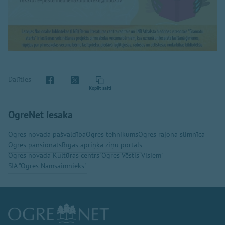
Dalīties
Kopēt saiti
OgreNet iesaka
Ogres novada pašvaldība
Ogres tehnikums
Ogres rajona slimnīca
Ogres pansionāts
Rīgas apriņķa ziņu portāls
Ogres novada Kultūras centrs
"Ogres Vēstis Visiem"
SIA "Ogres Namsaimnieks"