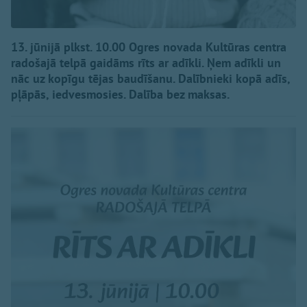
13. jūnijā plkst. 10.00 Ogres novada Kultūras centra
radošajā telpā gaidāms rīts ar adīkli. Ņem adīkli un
nāc uz kopīgu tējas baudīšanu. Dalībnieki kopā adīs,
pļāpās, iedvesmosies. Dalība bez maksas.