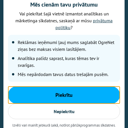
Mēs cienām tavu privātumu
Vai piekrītat šajā vietnē izmantot analītikas un
Vēlaties izteikt savu viedokli par portālu? Pamanījāt kļūdu? Ir
mārketinga sīkdatnes, saskaņā ar mūsu
privātuma
problēma, ko vēlaties apspriest publiski? Vēlaties iesūtīt rakstu par
politiku
?
Jums aktuālu tēmu? Varbūt Jums vajadzīgs padoms? Rakstiet uz
info@ogrenet.lv
. Centīsimies palīdzēt!
Reklāmas ieņēmumi ļauj mums saglabāt OgreNet
Izdevējs: SIA "Ogres Balss".
ziņas bez maksas visiem lasītājiem.
Reģ. nr.: 40103433357.
Analītika palīdz saprast, kuras tēmas tev ir
Juridiskā adrese: Lāčplēša iela 24
svarīgas.
Mēs nepārdodam tavus datus trešajām pusēm.
Ētikas kodeks
Lietošanas noteikumi
Autortiesības
Piekrītu
Kontakti
Reklāma
Nepiekrītu
Autortiesības © Ogrenet 2026.
Visas tiesības aizsargātas.
Izvēli vari mainīt jebkurā laikā, notīrot pārlūkprogrammas sīkdatnes.