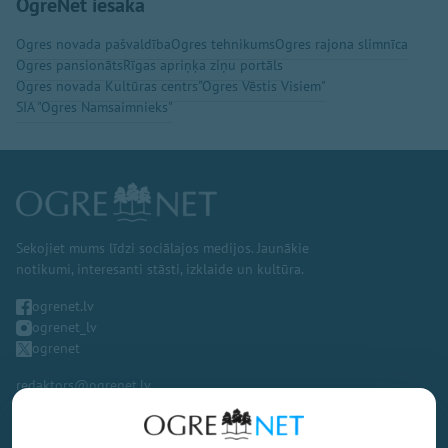
OgreNet iesaka
Ogres novada pašvaldība
Ogres tehnikums
Ogres rajona slimnīca
Ogres pansionāts
Rīgas apriņķa ziņu portāls
Ogres novada Kultūras centrs
"Ogres Vēstis Visiem"
SIA "Ogres Namsaimnieks"
Sekojiet mums līdzi sociālajos medijos. Jaunākie
notikumi, interesanti stāsti, izklaide un kultūra.
ogrenet.lv
ogrenet_lv
ogrenet
redaktors@ogrenet.lv