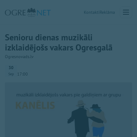
Kontakti
Reklāma
Senioru dienas muzikāli
izklaidējošs vakars Ogresgalā
Ogresnovads.lv
30
17:00
Sep