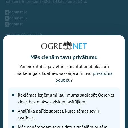
notikumi, interesanti stāsti, izklaide un kultūra.
ogrenet.lv
ogrenet_lv
ogrenet
redaktors@ogrenet.lv
Mēs cienām tavu privātumu
Vai piekrītat šajā vietnē izmantot analītikas un
Vēlaties izteikt savu viedokli par portālu? Pamanījāt kļūdu? Ir
mārketinga sīkdatnes, saskaņā ar mūsu
privātuma
problēma, ko vēlaties apspriest publiski? Vēlaties iesūtīt rakstu par
politiku
?
Jums aktuālu tēmu? Varbūt Jums vajadzīgs padoms? Rakstiet uz
info@ogrenet.lv
. Centīsimies palīdzēt!
Reklāmas ieņēmumi ļauj mums saglabāt OgreNet
Izdevējs: SIA "Ogres Balss".
ziņas bez maksas visiem lasītājiem.
Reģ. nr.: 40103433357.
Analītika palīdz saprast, kuras tēmas tev ir
Juridiskā adrese: Lāčplēša iela 24
svarīgas.
Mēs nepārdodam tavus datus trešajām pusēm.
Ētikas kodeks