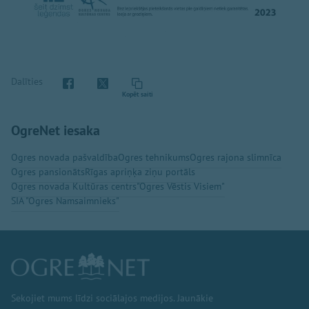
Dalīties
Kopēt saiti
OgreNet iesaka
Ogres novada pašvaldība
Ogres tehnikums
Ogres rajona slimnīca
Ogres pansionāts
Rīgas apriņķa ziņu portāls
Ogres novada Kultūras centrs
"Ogres Vēstis Visiem"
SIA "Ogres Namsaimnieks"
Sekojiet mums līdzi sociālajos medijos. Jaunākie