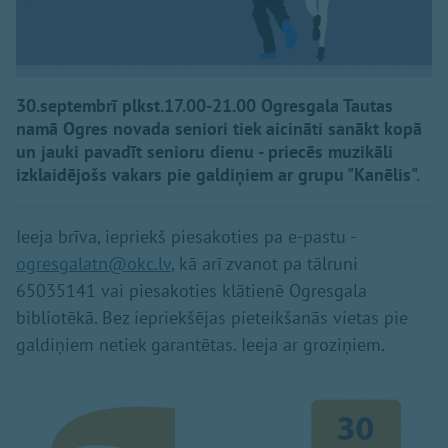
30.septembrī plkst.17.00-21.00 Ogresgala Tautas
namā Ogres novada seniori tiek aicināti sanākt kopā
un jauki pavadīt senioru dienu - priecēs muzikāli
izklaidējošs vakars pie galdiņiem ar grupu "Kanēlis".
Ieeja brīva, iepriekš piesakoties pa e-pastu -
ogresgalatn@okc.lv
, kā arī zvanot pa tālruni
65035141 vai piesakoties klātienē Ogresgala
bibliotēkā. Bez iepriekšējas pieteikšanās vietas pie
galdiņiem netiek garantētas. Ieeja ar groziņiem.