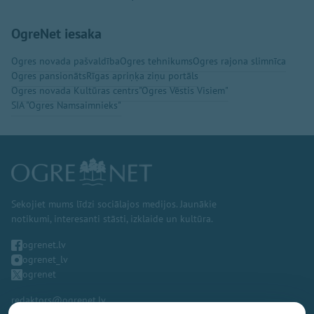
OgreNet iesaka
Ogres novada pašvaldība
Ogres tehnikums
Ogres rajona slimnīca
Ogres pansionāts
Rīgas apriņķa ziņu portāls
Ogres novada Kultūras centrs
"Ogres Vēstis Visiem"
SIA "Ogres Namsaimnieks"
Sekojiet mums līdzi sociālajos medijos. Jaunākie
notikumi, interesanti stāsti, izklaide un kultūra.
ogrenet.lv
ogrenet_lv
ogrenet
redaktors@ogrenet.lv