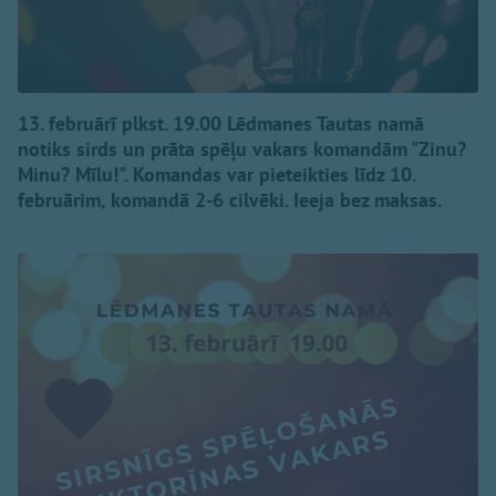
13. februārī plkst. 19.00 Lēdmanes Tautas namā
notiks sirds un prāta spēļu vakars komandām "Zinu?
Minu? Mīlu!". Komandas var pieteikties līdz 10.
februārim, komandā 2-6 cilvēki. Ieeja bez maksas.