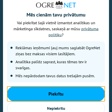
Mēs cienām tavu privātumu
Vai piekrītat šajā vietnē izmantot analītikas un
Vēlaties izteikt savu viedokli par portālu? Pamanījāt kļūdu? Ir
mārketinga sīkdatnes, saskaņā ar mūsu
privātuma
problēma, ko vēlaties apspriest publiski? Vēlaties iesūtīt rakstu par
politiku
?
Jums aktuālu tēmu? Varbūt Jums vajadzīgs padoms? Rakstiet uz
info@ogrenet.lv
. Centīsimies palīdzēt!
Reklāmas ieņēmumi ļauj mums saglabāt OgreNet
Izdevējs: SIA "Ogres Balss".
ziņas bez maksas visiem lasītājiem.
Reģ. nr.: 40103433357.
Analītika palīdz saprast, kuras tēmas tev ir
Juridiskā adrese: Lāčplēša iela 24
svarīgas.
Mēs nepārdodam tavus datus trešajām pusēm.
Ētikas kodeks
Lietošanas noteikumi
Autortiesības
Piekrītu
Kontakti
Reklāma
Nepiekrītu