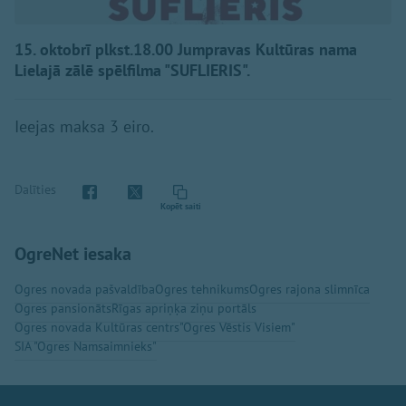
15. oktobrī plkst.18.00 Jumpravas Kultūras nama
Lielajā zālē spēlfilma "SUFLIERIS".
Ieejas maksa 3 eiro.
Dalīties
Kopēt saiti
OgreNet iesaka
Ogres novada pašvaldība
Ogres tehnikums
Ogres rajona slimnīca
Ogres pansionāts
Rīgas apriņķa ziņu portāls
Ogres novada Kultūras centrs
"Ogres Vēstis Visiem"
SIA "Ogres Namsaimnieks"