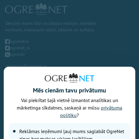
Sekojiet mums līdzi sociālajos medijos. Jaunākie
notikumi, interesanti stāsti, izklaide un kultūra.
ogrenet.lv
ogrenet_lv
ogrenet
redaktors@ogrenet.lv
Mēs cienām tavu privātumu
Vai piekrītat šajā vietnē izmantot analītikas un
Vēlaties izteikt savu viedokli par portālu? Pamanījāt kļūdu? Ir
mārketinga sīkdatnes, saskaņā ar mūsu
privātuma
problēma, ko vēlaties apspriest publiski? Vēlaties iesūtīt rakstu par
politiku
?
Jums aktuālu tēmu? Varbūt Jums vajadzīgs padoms? Rakstiet uz
info@ogrenet.lv
. Centīsimies palīdzēt!
Reklāmas ieņēmumi ļauj mums saglabāt OgreNet
Izdevējs: SIA "Ogres Balss".
ziņas bez maksas visiem lasītājiem.