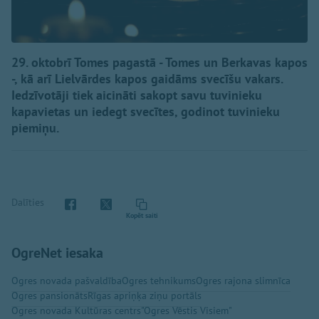
29. oktobrī Tomes pagastā - Tomes un Berkavas kapos
-, kā arī Lielvārdes kapos gaidāms svecīšu vakars.
Iedzīvotāji tiek aicināti sakopt savu tuvinieku
kapavietas un iedegt svecītes, godinot tuvinieku
piemiņu.
Dalīties
Kopēt saiti
OgreNet iesaka
Ogres novada pašvaldība
Ogres tehnikums
Ogres rajona slimnīca
Ogres pansionāts
Rīgas apriņķa ziņu portāls
Ogres novada Kultūras centrs
"Ogres Vēstis Visiem"