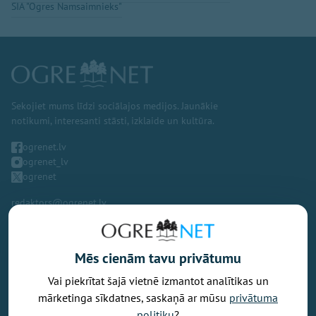
SIA "Ogres Namsaimnieks"
Sekojiet mums līdzi sociālajos medijos. Jaunākie
notikumi, interesanti stāsti, izklaide un kultūra.
ogrenet.lv
ogrenet_lv
ogrenet
redaktors@ogrenet.lv
Mēs cienām tavu privātumu
Vai piekrītat šajā vietnē izmantot analītikas un
Vēlaties izteikt savu viedokli par portālu? Pamanījāt kļūdu? Ir
mārketinga sīkdatnes, saskaņā ar mūsu
privātuma
problēma, ko vēlaties apspriest publiski? Vēlaties iesūtīt rakstu par
politiku
?