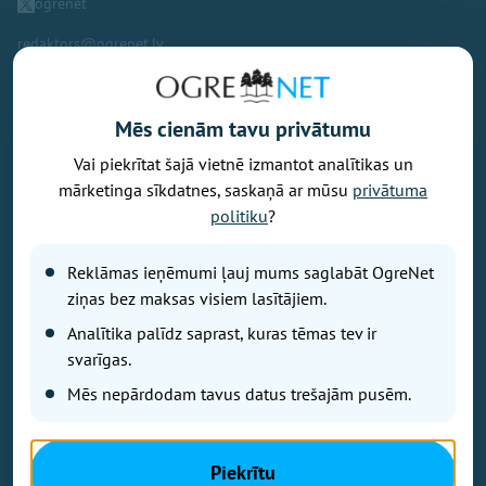
ogrenet
redaktors@ogrenet.lv
Mēs cienām tavu privātumu
Vai piekrītat šajā vietnē izmantot analītikas un
Vēlaties izteikt savu viedokli par portālu? Pamanījāt kļūdu? Ir
mārketinga sīkdatnes, saskaņā ar mūsu
privātuma
problēma, ko vēlaties apspriest publiski? Vēlaties iesūtīt rakstu par
politiku
?
Jums aktuālu tēmu? Varbūt Jums vajadzīgs padoms? Rakstiet uz
info@ogrenet.lv
. Centīsimies palīdzēt!
Reklāmas ieņēmumi ļauj mums saglabāt OgreNet
Izdevējs: SIA "Ogres Balss".
ziņas bez maksas visiem lasītājiem.
Reģ. nr.: 40103433357.
Analītika palīdz saprast, kuras tēmas tev ir
Juridiskā adrese: Lāčplēša iela 24
svarīgas.
Mēs nepārdodam tavus datus trešajām pusēm.
Ētikas kodeks
Lietošanas noteikumi
Autortiesības
Piekrītu