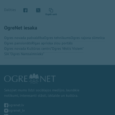
Dalīties
Kopēt saiti
OgreNet iesaka
Ogres novada pašvaldība
Ogres tehnikums
Ogres rajona slimnīca
Ogres pansionāts
Rīgas apriņķa ziņu portāls
Ogres novada Kultūras centrs
"Ogres Vēstis Visiem"
SIA "Ogres Namsaimnieks"
Sekojiet mums līdzi sociālajos medijos. Jaunākie
notikumi, interesanti stāsti, izklaide un kultūra.
ogrenet.lv
ogrenet_lv