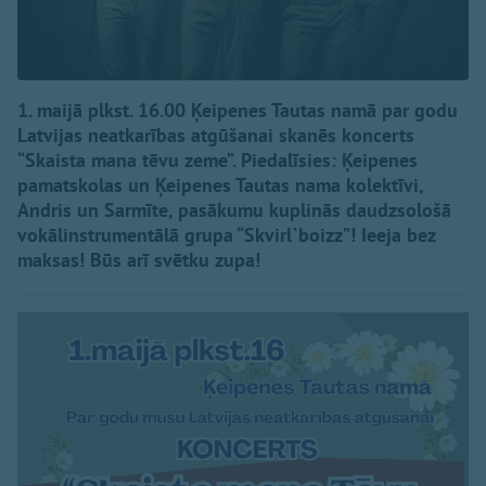
1. maijā plkst. 16.00 Ķeipenes Tautas namā par godu
Latvijas neatkarības atgūšanai skanēs koncerts
“Skaista mana tēvu zeme”. Piedalīsies: Ķeipenes
pamatskolas un Ķeipenes Tautas nama kolektīvi,
Andris un Sarmīte, pasākumu kuplinās daudzsološā
vokālinstrumentālā grupa “Skvirl`boizz”! Ieeja bez
maksas! Būs arī svētku zupa!