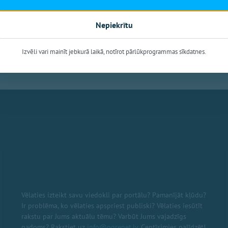
Nepiekrītu
Izvēli vari mainīt jebkurā laikā, notīrot pārlūkprogrammas sīkdatnes.
 pansionāts
Rīgas apriņķa ziņu portāls
Ogres novada Kultūras centrs
"Ogres
Vēlaties izteikt savu viedokli par portālu? Pamanījāt kļūdu?
Ir problēma, ko vēlaties apspriest publiski? Vēlaties iesūtīt
rakstu par Jums aktuālu tēmu? Varbūt Jums vajadzīgs
padoms? Rakstiet uz
info@ogrenet.lv
. Centīsimies palīdzēt!