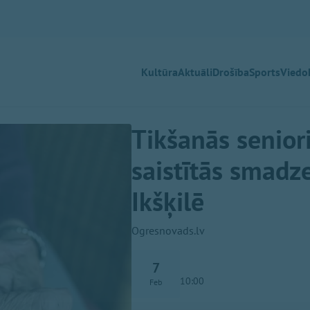
Kultūra
Aktuāli
Drošība
Sports
Viedok
Tikšanās senior
saistītās smadz
Ikšķilē
Ogresnovads.lv
7
10:00
Feb