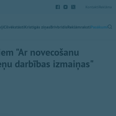
Kontakti
Reklāma
ļi
Cilvēkstāsti
Kristīgās ziņas
Brīvbrīdis
Reklāmraksti
Pasākumi
iem "Ar novecošanu
eņu darbības izmaiņas"