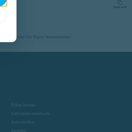
Kopēt saiti
 Vēstis Visiem"
SIA "Ogres Namsaimnieks"
Ētikas kodeks
Lietošanas noteikumi
Autortiesības
Kontakti