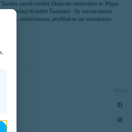
es Tautas namā notiks tikšanās senioriem ar Rīgas
un pētnieci Kristīni Šneideri - "Ar novecošanu
zmaiņas, saslimšanas, profilakse un smadzeņu
s,
Dalīties