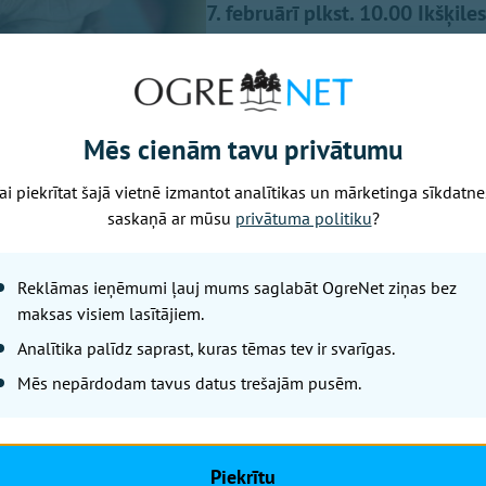
7. februārī plkst. 10.00 Ikšķil
Stradiņa universitātes docenti 
saistītās smadzeņu darbības i
darbības uzturēšana".
Mēs cienām tavu privātumu
ai piekrītat šajā vietnē izmantot analītikas un mārketinga sīkdatne
saskaņā ar mūsu
privātuma politiku
?
Reklāmas ieņēmumi ļauj mums saglabāt OgreNet ziņas bez
maksas visiem lasītājiem.
Analītika palīdz saprast, kuras tēmas tev ir svarīgas.
Mēs nepārdodam tavus datus trešajām pusēm.
Piekrītu