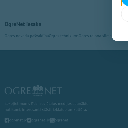
OgreNet iesaka
Ogres novada pašvaldība
Ogres tehnikums
Ogres rajona slimnīca
Ogres
Sekojiet mums līdzi sociālajos medijos. Jaunākie
notikumi, interesanti stāsti, izklaide un kultūra.
ogrenet.lv
ogrenet_lv
ogrenet