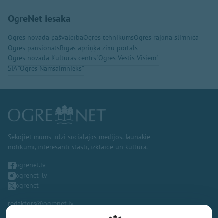
OgreNet iesaka
Ogres novada pašvaldība
Ogres tehnikums
Ogres rajona slimnīca
Ogres pansionāts
Rīgas apriņķa ziņu portāls
Ogres novada Kultūras centrs
"Ogres Vēstis Visiem"
SIA "Ogres Namsaimnieks"
Sekojiet mums līdzi sociālajos medijos. Jaunākie
notikumi, interesanti stāsti, izklaide un kultūra.
ogrenet.lv
ogrenet_lv
ogrenet
redaktors@ogrenet.lv