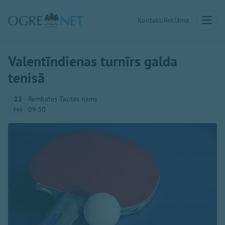
Kontakti
Reklāma
Valentīndienas turnīrs galda
tenisā
22
Rembates Tautas nams
09:30
Feb