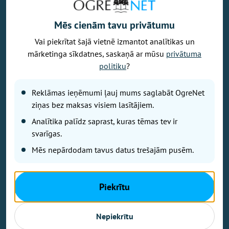
Mēs cienām tavu privātumu
Vai piekrītat šajā vietnē izmantot analītikas un
Vēlaties izteikt savu viedokli par portālu? Pamanījāt kļūdu? Ir
mārketinga sīkdatnes, saskaņā ar mūsu
privātuma
problēma, ko vēlaties apspriest publiski? Vēlaties iesūtīt rakstu par
politiku
?
Jums aktuālu tēmu? Varbūt Jums vajadzīgs padoms? Rakstiet uz
info@ogrenet.lv
. Centīsimies palīdzēt!
Reklāmas ieņēmumi ļauj mums saglabāt OgreNet
Izdevējs: SIA "Ogres Balss".
ziņas bez maksas visiem lasītājiem.
Reģ. nr.: 40103433357.
Analītika palīdz saprast, kuras tēmas tev ir
Juridiskā adrese: Lāčplēša iela 24
svarīgas.
Mēs nepārdodam tavus datus trešajām pusēm.
Ētikas kodeks
Lietošanas noteikumi
Autortiesības
Piekrītu
Kontakti
Reklāma
Nepiekrītu