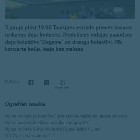
3.jūnijā plkst.19.00 Taurupes estrādē priecēs vasaras
ieskaņas deju koncerts. Piedalīsies vidējās paaudzes
deju kolektīvs "Degsme" un draugu kolektīvi. Pēc
koncerta balle, ieeja bez maksas.
Dalīties
Kopēt saiti
OgreNet iesaka
Ogres novada pašvaldība
Ogres tehnikums
Ogres rajona slimnīca
Ogres pansionāts
Rīgas apriņķa ziņu portāls
Ogres novada Kultūras centrs
"Ogres Vēstis Visiem"
SIA "Ogres Namsaimnieks"