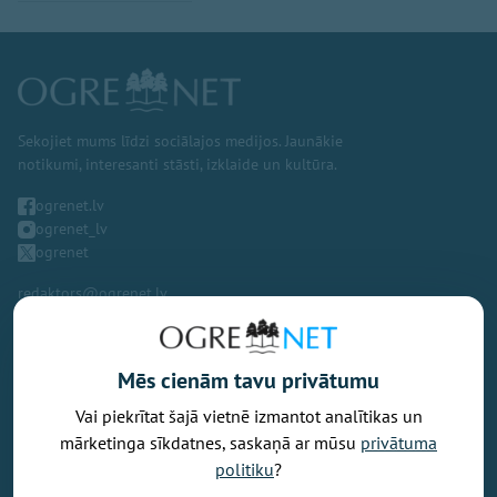
Sekojiet mums līdzi sociālajos medijos. Jaunākie
notikumi, interesanti stāsti, izklaide un kultūra.
ogrenet.lv
ogrenet_lv
ogrenet
redaktors@ogrenet.lv
Mēs cienām tavu privātumu
Vai piekrītat šajā vietnē izmantot analītikas un
Vēlaties izteikt savu viedokli par portālu? Pamanījāt kļūdu? Ir
mārketinga sīkdatnes, saskaņā ar mūsu
privātuma
problēma, ko vēlaties apspriest publiski? Vēlaties iesūtīt rakstu par
politiku
?
Jums aktuālu tēmu? Varbūt Jums vajadzīgs padoms? Rakstiet uz