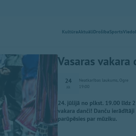
Kultūra
Aktuāli
Drošība
Sports
Viedok
Vasaras vakara 
24
Neatkarības laukums, Ogre
19:00
Jūl
24. jūlijā no plkst. 19.00 līd
vakara danči! Danču ierādītāji
parūpēsies par mūziku.