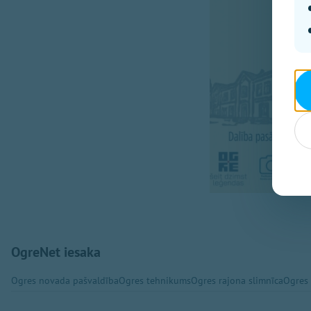
OgreNet iesaka
Ogres novada pašvaldība
Ogres tehnikums
Ogres rajona slimnīca
Ogres