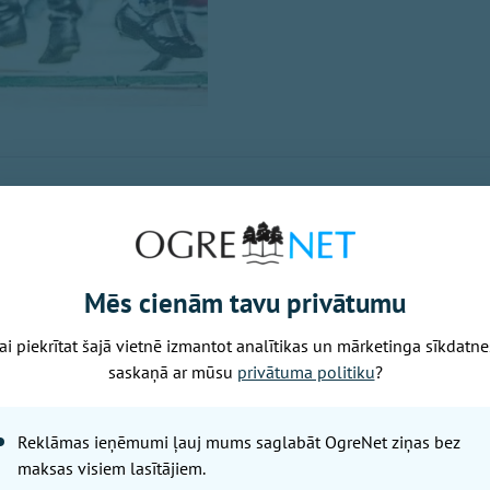
i gan skatītāji un klausītāji, gan dancotāji un muzikanti,
is un Ogres viesis! Ņem līdzi savu mūzikas instrumentu u
Mēs cienām tavu privātumu
ai piekrītat šajā vietnē izmantot analītikas un mārketinga sīkdatne
saskaņā ar mūsu
privātuma politiku
?
Reklāmas ieņēmumi ļauj mums saglabāt OgreNet ziņas bez
maksas visiem lasītājiem.