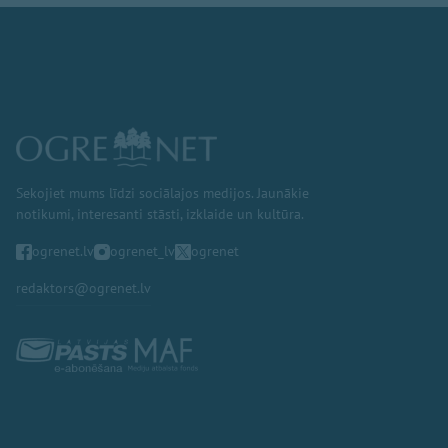
Sekojiet mums līdzi sociālajos medijos. Jaunākie
notikumi, interesanti stāsti, izklaide un kultūra.
ogrenet.lv
ogrenet_lv
ogrenet
redaktors@ogrenet.lv