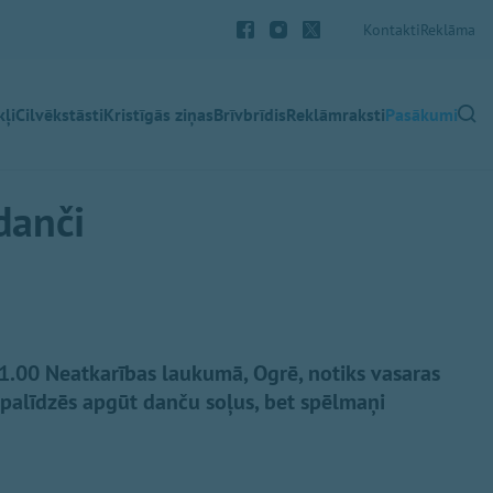
Kontakti
Reklāma
ļi
Cilvēkstāsti
Kristīgās ziņas
Brīvbrīdis
Reklāmraksti
Pasākumi
danči
z 21.00 Neatkarības laukumā, Ogrē, notiks vasaras
 palīdzēs apgūt danču soļus, bet spēlmaņi