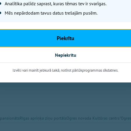
Analītika palīdz saprast, kuras tēmas tev ir svarīgas.
Mēs nepārdodam tavus datus trešajām pusēm.
Piekrītu
Nepiekrītu
Izvēli vari mainīt jebkurā laikā, notīrot pārlūkprogrammas sīkdatnes.
 pansionāts
Rīgas apriņķa ziņu portāls
Ogres novada Kultūras centrs
"Ogres