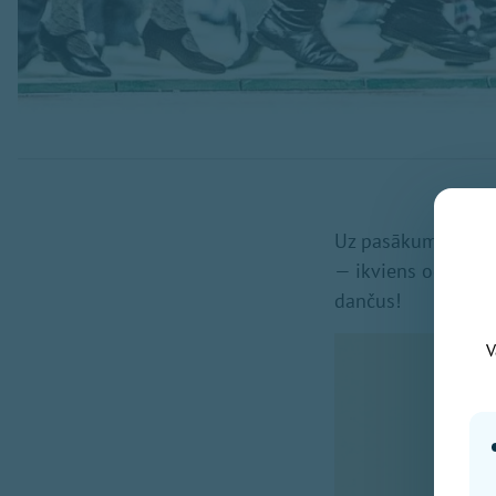
Uz pasākumu aicināt
— ikviens ogrēniet
dančus!
V