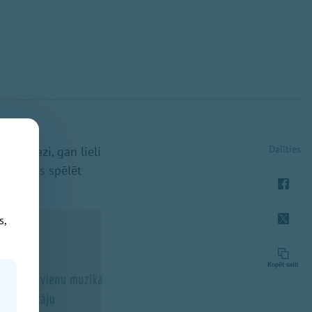
Dalīties
 gan mazi, gan lieli
n mācies spēlēt
s,
Kopēt saiti