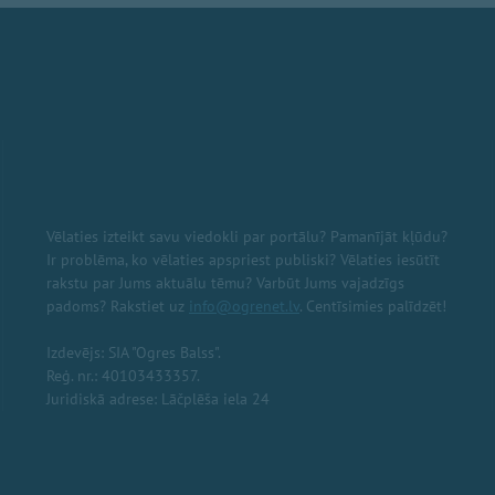
Vēlaties izteikt savu viedokli par portālu? Pamanījāt kļūdu?
Ir problēma, ko vēlaties apspriest publiski? Vēlaties iesūtīt
rakstu par Jums aktuālu tēmu? Varbūt Jums vajadzīgs
padoms? Rakstiet uz
info@ogrenet.lv
. Centīsimies palīdzēt!
Izdevējs: SIA "Ogres Balss".
Reģ. nr.: 40103433357.
Juridiskā adrese: Lāčplēša iela 24