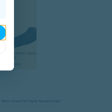
 Vēstis Visiem"
SIA "Ogres Namsaimnieks"