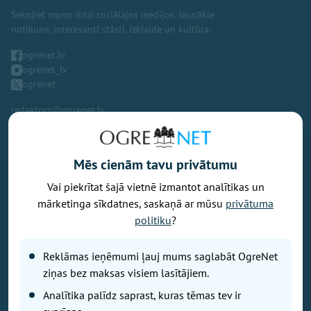
Sekojiet mums līdzi sociālajos medijos. Jaunākie
notikumi, interesanti stāsti, izklaide un kultūra.
ogrenet.lv
ogrenet_lv
ogrenet
redaktors@ogrenet.lv
Mēs cienām tavu privātumu
Vai piekrītat šajā vietnē izmantot analītikas un
Vēlaties izteikt savu viedokli par portālu? Pamanījāt kļūdu? Ir
mārketinga sīkdatnes, saskaņā ar mūsu
privātuma
problēma, ko vēlaties apspriest publiski? Vēlaties iesūtīt rakstu par
politiku
?
Jums aktuālu tēmu? Varbūt Jums vajadzīgs padoms? Rakstiet uz
info@ogrenet.lv
. Centīsimies palīdzēt!
Reklāmas ieņēmumi ļauj mums saglabāt OgreNet
Izdevējs: SIA "Ogres Balss".
ziņas bez maksas visiem lasītājiem.
Reģ. nr.: 40103433357.
Analītika palīdz saprast, kuras tēmas tev ir
Juridiskā adrese: Lāčplēša iela 24