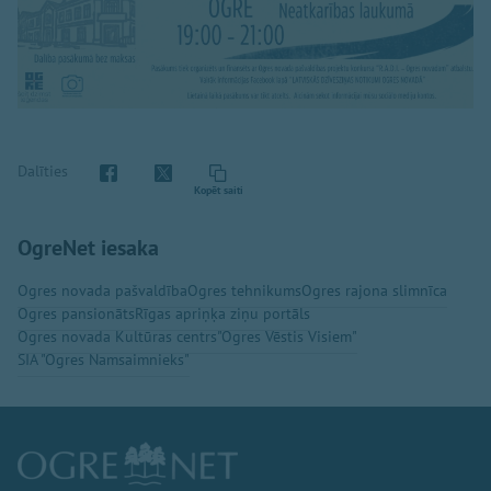
Dalīties
Kopēt saiti
OgreNet iesaka
Ogres novada pašvaldība
Ogres tehnikums
Ogres rajona slimnīca
Ogres pansionāts
Rīgas apriņķa ziņu portāls
Ogres novada Kultūras centrs
"Ogres Vēstis Visiem"
SIA "Ogres Namsaimnieks"