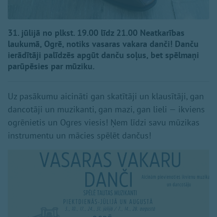
31. jūlijā no plkst. 19.00 līdz 21.00 Neatkarības
laukumā, Ogrē, notiks vasaras vakara danči! Danču
ierādītāji palīdzēs apgūt danču soļus, bet spēlmaņi
parūpēsies par mūziku.
Uz pasākumu aicināti gan skatītāji un klausītāji, gan
dancotāji un muzikanti, gan mazi, gan lieli — ikviens
ogrēnietis un Ogres viesis! Ņem līdzi savu mūzikas
instrumentu un mācies spēlēt dančus!