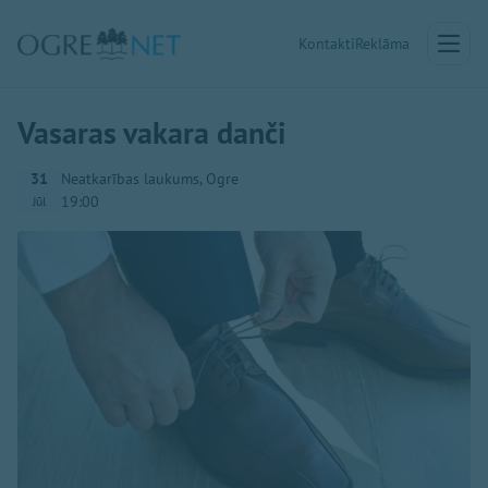
Kontakti
Reklāma
Vasaras vakara danči
31
Neatkarības laukums, Ogre
19:00
Jūl