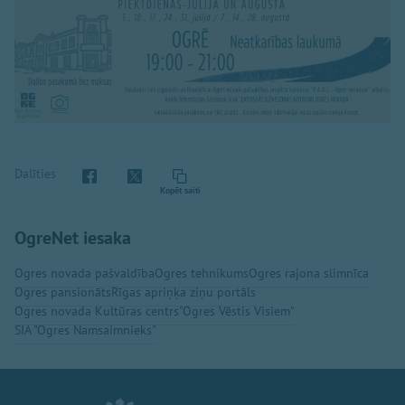
Dalīties
Kopēt saiti
OgreNet iesaka
Ogres novada pašvaldība
Ogres tehnikums
Ogres rajona slimnīca
Ogres pansionāts
Rīgas apriņķa ziņu portāls
Ogres novada Kultūras centrs
"Ogres Vēstis Visiem"
SIA "Ogres Namsaimnieks"