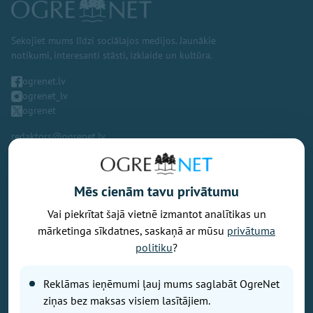
Sekojiet mums līdzi sociālajos medijos. Jaunākie
notikumi, interesanti stāsti, izklaide un kultūra.
ogrenet.lv
ogrenet_lv
ogrenet
redaktors@ogrenet.lv
Mēs cienām tavu privātumu
Vai piekrītat šajā vietnē izmantot analītikas un
Vēlaties izteikt savu viedokli par portālu? Pamanījāt kļūdu? Ir
mārketinga sīkdatnes, saskaņā ar mūsu
privātuma
problēma, ko vēlaties apspriest publiski? Vēlaties iesūtīt rakstu par
politiku
?
Jums aktuālu tēmu? Varbūt Jums vajadzīgs padoms? Rakstiet uz
info@ogrenet.lv
. Centīsimies palīdzēt!
Reklāmas ieņēmumi ļauj mums saglabāt OgreNet
Izdevējs: SIA "Ogres Balss".
ziņas bez maksas visiem lasītājiem.
Reģ. nr.: 40103433357.