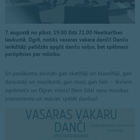
7. augustā no plkst. 19.00 līdz 21.00 Neatkarības
laukumā, Ogrē, notiks vasaras vakara danči! Danču
ierādītāji palīdzēs apgūt danču soļus, bet spēlmaņi
parūpēsies par mūziku.
Uz pasākumu aicināti gan skatītāji un klausītāji, gan
dancotāji un muzikanti, gan mazi, gan lieli — ikviens
ogrēnietis un Ogres viesis! Ņem līdzi savu mūzikas
instrumentu un mācies spēlēt dančus!