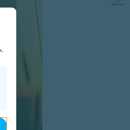
Kopēt saiti
s,