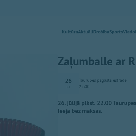
Kultūra
Aktuāli
Drošība
Sports
Viedok
Zaļumballe ar R
26
Taurupes pagasta estrāde
22:00
Jūl
26. jūlijā plkst. 22.00 Taurup
Ieeja bez maksas.