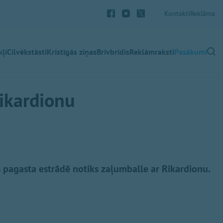
Kontakti
Reklāma
ļi
Cilvēkstāsti
Kristīgās ziņas
Brīvbrīdis
Reklāmraksti
Pasākumi
ikardionu
es pagasta estrādē notiks zaļumballe ar Rikardionu.