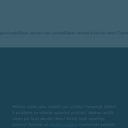
 pansionāts
Rīgas apriņķa ziņu portāls
Ogres novada Kultūras centrs
"Ogres
Vēlaties izteikt savu viedokli par portālu? Pamanījāt kļūdu?
Ir problēma, ko vēlaties apspriest publiski? Vēlaties iesūtīt
rakstu par Jums aktuālu tēmu? Varbūt Jums vajadzīgs
padoms? Rakstiet uz
info@ogrenet.lv
. Centīsimies palīdzēt!