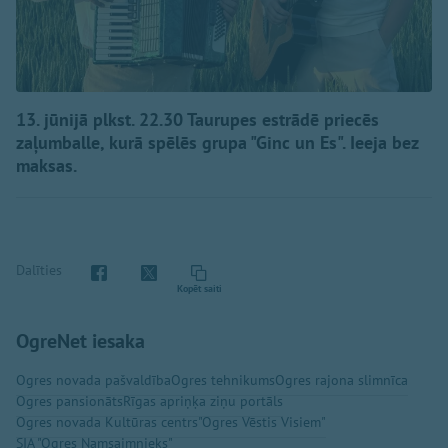
13. jūnijā plkst. 22.30 Taurupes estrādē priecēs
zaļumballe, kurā spēlēs grupa "Ginc un Es". Ieeja bez
maksas.
Dalīties
Kopēt saiti
OgreNet iesaka
Ogres novada pašvaldība
Ogres tehnikums
Ogres rajona slimnīca
Ogres pansionāts
Rīgas apriņķa ziņu portāls
Ogres novada Kultūras centrs
"Ogres Vēstis Visiem"
SIA "Ogres Namsaimnieks"