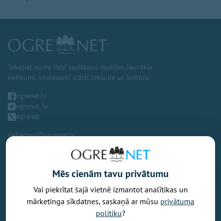
Sekojiet mums līdzi sociālajos medijos. Jaunākie
notikumi, interesanti stāsti, izklaide un kultūra.
ogrenet.lv
ogrenet_lv
ogrenet
redaktors@ogrenet.lv
Mēs cienām tavu privātumu
Vai piekrītat šajā vietnē izmantot analītikas un
Vēlaties izteikt savu viedokli par portālu? Pamanījāt kļūdu? Ir
mārketinga sīkdatnes, saskaņā ar mūsu
privātuma
problēma, ko vēlaties apspriest publiski? Vēlaties iesūtīt rakstu par
politiku
?
Jums aktuālu tēmu? Varbūt Jums vajadzīgs padoms? Rakstiet uz