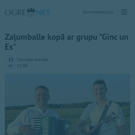
Kontakti
Reklāma
Zaļumballe kopā ar grupu "Ginc un
Es"
13
Taurupes estrāde
22:30
Jūn