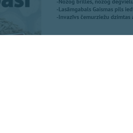
-Nozog brilles, nozog degvielu.
-Lasāmgabals Gaismas pils ied
-Invazīvs čemurziežu dzimtas au