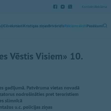
Kontakti
Reklāma
ļi
Cilvēkstāsti
Kristīgās ziņas
Brīvbrīdis
Reklāmraksti
Pasākumi
es Vēstis Visiem» 10.
mes gadījumā. Patvēruma vietas novadā
atorus nodrošināties pret teroristiem
es slimnīcā
tažos u.c. policijas ziņas