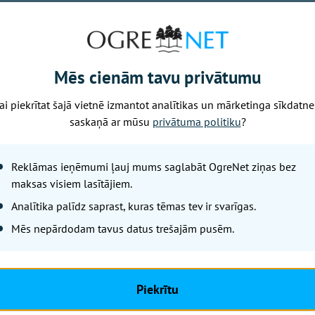
s. Kas 100 gudrajiem tribīnē un uz mēles
39. gads. Miris eksprezidents Gustavs Zemgals
Mēs cienām tavu privātumu
ai piekrītat šajā vietnē izmantot analītikas un mārketinga sīkdatne
Nākamais raksts
saskaņā ar mūsu
privātuma politiku
?
Reklāmas ieņēmumi ļauj mums saglabāt OgreNet ziņas bez
Piektdiena, 7. augusts, 2026 08:52
maksas visiem lasītājiem.
Laikraksta "Ogre
Analītika palīdz saprast, kuras tēmas tev ir svarīgas.
numurā
Mēs nepārdodam tavus datus trešajām pusēm.
"Ogres Vēstis Visiem"
– Ķeipenē noslēdzas brīnišķīg
Piekrītu
– Bezmaksas TV būs arī nākam