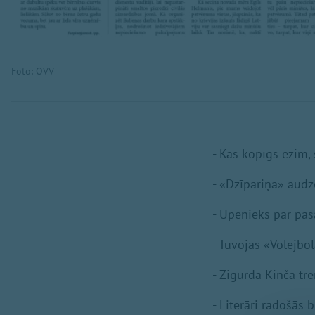
Foto: OVV
- Kas kopīgs ezim, 
- «Dzīpariņa» audz
- Upenieks par pas
- Tuvojas «Volejbo
- Zigurda Kinča tre
- Literāri radošā