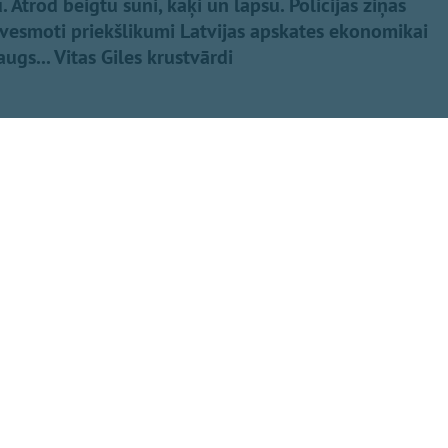
 Atrod beigtu suni, kaķi un lapsu. Policijas ziņas
vesmoti priekšlikumi Latvijas apskates ekonomikai
gs... Vitas Giles krustvārdi