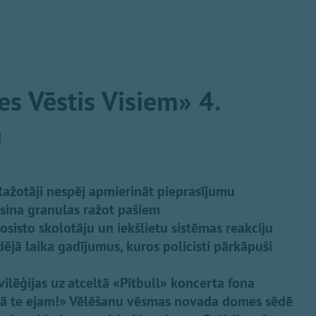
es Vēstis Visiem» 4.
ā
Ražotāji nespēj apmierināt pieprasījumu
osina granulas ražot pašiem
isto skolotāju un iekšlietu sistēmas reakciju
dējā laika gadījumus, kuros policisti pārkāpuši
ilēģijas uz atceltā «Pitbull» koncerta fona
itā te ejam!» Vēlēšanu vēsmas novada domes sēdē