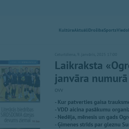
Kultūra
Aktuāli
Drošība
Sports
Viedok
Ceturtdiena, 9. janvāris, 2025 17:00
Laikraksta «Ogr
janvāra numurā
OVV
- Kur patverties gaisa trauks
- VDD aicina pasākumu organiz
- Nedēļa, mēnesis un gads Ogr
- Ģimenes strīds par gleznu Sun