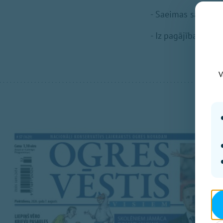
- Saeimas saruniņa
- Iz pagājības. 19
V