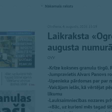
Nākamais raksts
Otrdiena, 4. augusts, 2026 15:18
Laikraksta «Ogr
augusta numur
OVV
-Krīze koksnes granulu tirgū. 
-Jumpravietis Aivars Panovs r
-Upenieka pārdomas par par nos
-Vaicājam ielās, kā vērtējat pē
likumu
-Lauksaimniecības nozares priv
-«Bāc, uz kurieni mēs tagad š