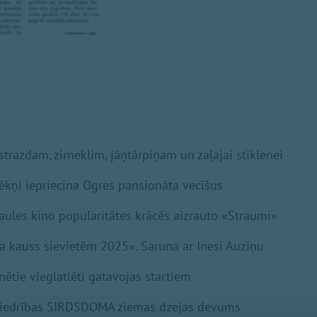
strazdam, zirneklim, jāņtārpiņam un zaļajai stiklenei
ēkņi iepriecina Ogres pansionāta vecīšus
aules kino popularitātes krācēs aizrauto «Straumi»
la kauss sievietēm 2025». Saruna ar Inesi Auziņu
nētie vieglatlēti gatavojas startiem
s biedrības SIRDSDOMA ziemas dzejas devums