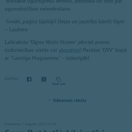
-Biežākie ugunsgrēku iemesli, atbildība un sodi par
ugunsdrošības neievērošanu
-Sveiki, paģiru lāpītāji! Dejas un jautrība bānītī Ogre
– Laubere
Laikrakstu "Ogres Vēstis Visiem" pērciet preses
tirdzniecības vietās vai
abonējiet
! Pasūtot "OVV" kopā
ar "Laimīgo Programmu" – izdevīgāk!
Dalīties
Kopēt saiti
Nākamais raksts
Piektdiena, 7. augusts, 2026 13:54