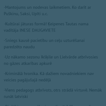
-Mantojums un nodevas laikmetiem. Ko darīt ar
Puškinu, Saksi, Upīti u.c.
-Kultūrai jāturas formā! Ķeipenes Tautas nama
vadītāja INESE DAUGAVIETE
-Sniegs kausē pacietību un ceļu uzturēšanai
paredzēto naudu
-Uz nākamo sezonu Ikšķile un Lielvārde atbrīvosies
no gāzes atkarības apkurē
-Kriminālā hronika. Kā dažiem novadniekiem nav
veicies pagājušajā nedēļā
-Viens pedagogs atbrīvots, otrs strādā virtuvē. Nemāk
runāt latviski