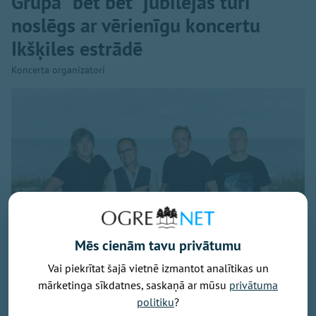
Grupa "bet bet" jubilejas tūri
noslēgs ar vērienīgu koncertu
Ikšķiles estrādē
Koncerta organizatori
Mēs cienām tavu privātumu
Vai piekrītat šajā vietnē izmantot analītikas un
mārketinga sīkdatnes, saskaņā ar mūsu
privātuma
politiku
?
Publicitātes foto