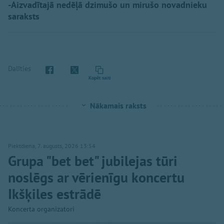
-Aizvadītajā nedēļā dzimušo un mirušo novadnieku
saraksts
Dalīties
Kopēt saiti
Nākamais raksts
Piektdiena, 7. augusts, 2026 13:54
Grupa "bet bet" jubilejas tūri
noslēgs ar vērienīgu koncertu
Ikšķiles estrādē
Koncerta organizatori