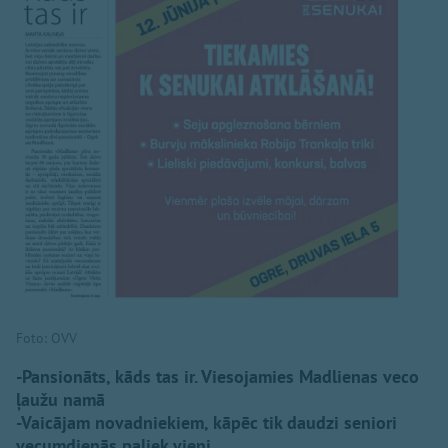
Foto: OVV
-Pansionāts, kāds tas ir. Viesojamies Madlienas veco
ļaužu namā
-Vaicājam novadniekiem, kāpēc tik daudzi seniori
vecumdienās paliek vieni