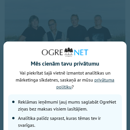
Mēs cienām tavu privātumu
Vai piekrītat šajā vietnē izmantot analītikas un
mārketinga sīkdatnes, saskaņā ar mūsu
privātuma
politiku
?
Publicitātes foto
Savu 35 gadu jubilejai veltīto koncerttūri, kuras
Reklāmas ieņēmumi ļauj mums saglabāt OgreNet
pamatā ir šā gada jubilāra Maestro Raimonda Paula
ziņas bez maksas visiem lasītājiem.
zelta repertuārs, grupa “bet bet” noslēgs 29. augustā
Analītika palīdz saprast, kuras tēmas tev ir
ar vērienīgu koncertu Ikšķiles estrādē. Koncerta
svarīgas.
sākums – plkst. 19.00.