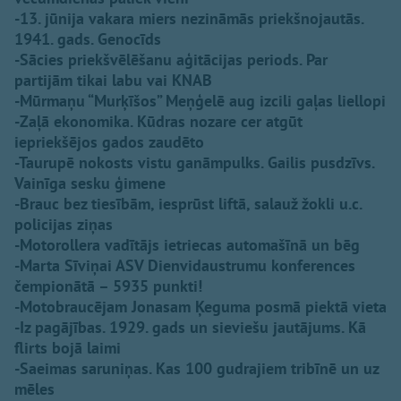
-13. jūnija vakara miers nezināmās priekšnojautās.
1941. gads. Genocīds
-Sācies priekšvēlēšanu aģitācijas periods. Par
partijām tikai labu vai KNAB
-Mūrmaņu “Murķīšos” Meņģelē aug izcili gaļas liellopi
-Zaļā ekonomika. Kūdras nozare cer atgūt
iepriekšējos gados zaudēto
-Taurupē nokosts vistu ganāmpulks. Gailis pusdzīvs.
Vainīga sesku ģimene
-Brauc bez tiesībām, iesprūst liftā, salauž žokli u.c.
policijas ziņas
-Motorollera vadītājs ietriecas automašīnā un bēg
-Marta Sīviņai ASV Dienvidaustrumu konferences
čempionātā – 5935 punkti!
-Motobraucējam Jonasam Ķeguma posmā piektā vieta
-Iz pagājības. 1929. gads un sieviešu jautājums. Kā
flirts bojā laimi
-Saeimas saruniņas. Kas 100 gudrajiem tribīnē un uz
mēles