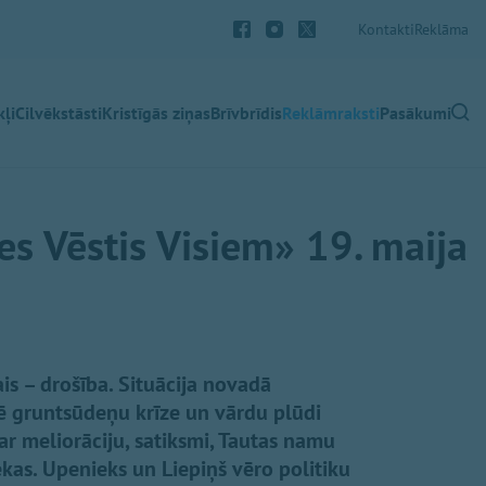
Kontakti
Reklāma
ļi
Cilvēkstāsti
Kristīgās ziņas
Brīvbrīdis
Reklāmraksti
Pasākumi
es Vēstis Visiem» 19. maija
is – drošība. Situācija novadā
ē gruntsūdeņu krīze un vārdu plūdi
par meliorāciju, satiksmi, Tautas namu
ekas. Upenieks un Liepiņš vēro politiku