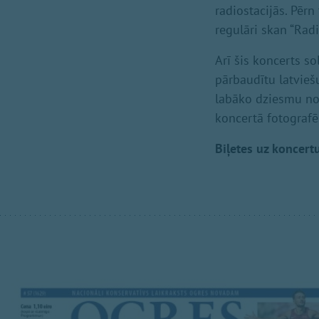
radiostacijās. Pērn
regulāri skan “Rad
Arī šis koncerts s
pārbaudītu latvieš
labāko dziesmu noš
koncertā fotografēs
Biļetes uz koncertu