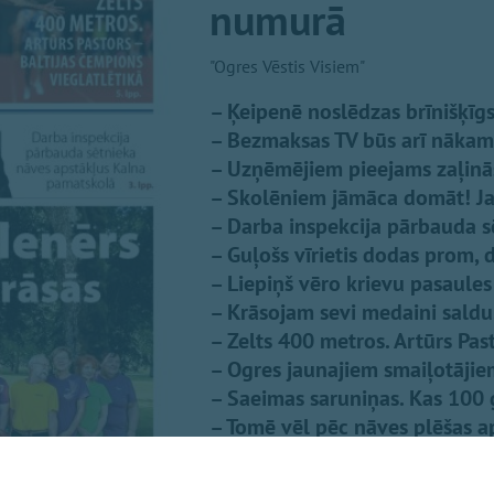
numurā
"Ogres Vēstis Visiem"
– Ķeipenē noslēdzas brīnišķīg
– Bezmaksas TV būs arī nākam
– Uzņēmējiem pieejams zaļinā
– Skolēniem jāmāca domāt! Ja
– Darba inspekcija pārbauda 
– Guļošs vīrietis dodas prom, d
– Liepiņš vēro krievu pasaule
– Krāsojam sevi medaini saldu
– Zelts 400 metros. Artūrs Pas
– Ogres jaunajiem smaiļotāji
– Saeimas saruniņas. Kas 100 
– Tomē vēl pēc nāves plēšas a
– Aizvadītajā nedēļā dzimušo 