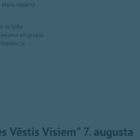
ēterā, tāpat tā
s ar laika
ieejama arī grupas
tājiem: ja
s Vēstis Visiem" 7. augusta