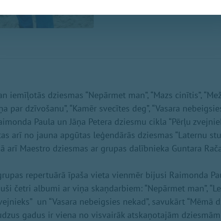
n iemīļotās dziesmas “Nepārmet man”, “Mazs cinītis”, “Mež
ņa par dzīvošanu”, “Kamēr svecītes deg”, “Vasara nebeigsies
aimonda Paula un Jāņa Petera dziesmu cikla “Pērļu zvejnie
s arī no jauna apgūtas leģendārās dziesmas “Laternu stu
 kā arī Maestro dziesmas ar grupas dalībnieka Guntara Rač
grupas repertuārā īpaša vieta vienmēr bijusi Raimonda Pau
uši četri albumi ar viņa skaņdarbiem: “Nepārmet man”, “L
zvejnieks” un “Vasara nebeigsies nekad”, savukārt “Mēmā 
udzus gadus ir viena no visvairāk atskaņotajām dziesmām 