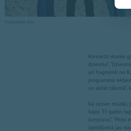
Publicitātes foto
Koncertā skanēs ga
dziesma”, “Dziesmi
arī fragmenti no R
programmā iekļauta
un aiziet tālumā”,
Kā uzsver mūziķi, 
šajos 35 gados tap
Jumpravu”, “Pērļu 
izpildījumā jau da