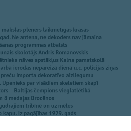
s mākslas plenērs laikmetīgās krāsās
gad. Ne antena, ne dekoders nav jāmaina
šanas programmas atbalsts
unais skolotājs Andris Romanovskis
sētnieka nāves apstākļus Kalna pamatskolā
arbā ierodas nepareizā dienā u.c. policijas ziņas
s preču importa dekoratīvo aizliegumu
. Upenieks par visādiem skeletiem skapī
tors – Baltijas čempions vieglatlētikā
em 8 medaļas Brocēnos
gudrajiem tribīnē un uz mēles
p kapu. Iz pagājības 1929. gads
un mirušo novadnieku saraksts