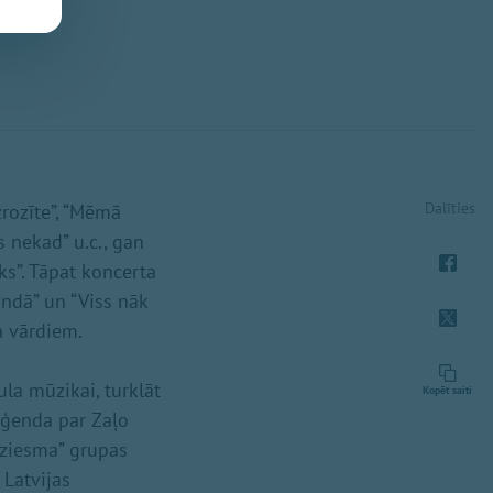
Dalīties
rozīte”, “Mēmā
 nekad” u.c., gan
ks”. Tāpat koncerta
ndā” un “Viss nāk
a vārdiem.
la mūzikai, turklāt
Kopēt saiti
eģenda par Zaļo
dziesma” grupas
Latvijas