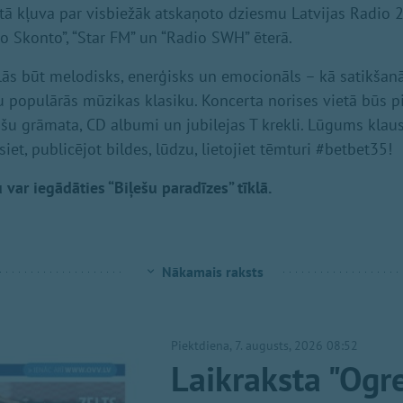
 tā kļuva par visbiežāk atskaņoto dziesmu Latvijas Radio 2 
io Skonto”, “Star FM” un “Radio SWH” ēterā.
olās būt melodisks, enerģisks un emocionāls – kā satikšanā
u populārās mūzikas klasiku. Koncerta norises vietā būs p
u grāmata, CD albumi un jubilejas T krekli. Lūgums klausī
iet, publicējot bildes, lūdzu, lietojiet tēmturi #betbet35!
 var iegādāties “Biļešu paradīzes” tīklā.
Nākamais raksts
Piektdiena, 7. augusts, 2026 08:52
Laikraksta "Ogre