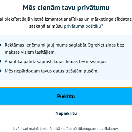
Mēs cienām tavu privātumu
ai piekrītat šajā vietnē izmantot analītikas un mārketinga sīkdatne
Piektdiena, 7. augusts, 2026 13:54
saskaņā ar mūsu
privātuma politiku
?
Grupa "bet bet" 
vērienīgu koncer
Reklāmas ieņēmumi ļauj mums saglabāt OgreNet ziņas bez
maksas visiem lasītājiem.
Koncerta organizatori
Analītika palīdz saprast, kuras tēmas tev ir svarīgas.
Savu 35 gadu jubilejai veltīto
Mēs nepārdodam tavus datus trešajām pusēm.
Maestro Raimonda Paula zelta 
vērienīgu koncertu Ikšķiles es
Piekrītu
Nepiekrītu
Izvēli vari mainīt jebkurā laikā, notīrot pārlūkprogrammas sīkdatnes.