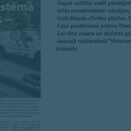
-Tagad valdību vadīt pamēģin
-Ielās novadniekiem vaicājam,
-Uzticēšanās cilvēku atbrīvo. 
-Caur pozitīvisma prizmu Die
-Lai silta vasara un skaistas 
-Jaunajā raidierakstā “Virtuves
intelekts