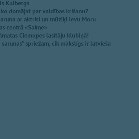
ās Kulbergs
 ko domājat par valdības krišanu?
Saruna ar aktrisi un mūziķi Ievu Moru
nas centrā «Saime»
grāmatas Ciemupes lasītāju klubiņā!
 sarunas” spriežam, cik mākslīgs ir latvieša