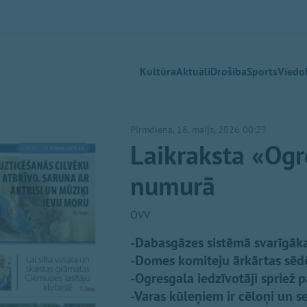
Kultūra
Aktuāli
Drošība
Sports
Viedok
Pirmdiena, 18. maijs, 2026 00:29
Laikraksta «Ogr
numurā
OVV
-Dabasgāzes sistēmā svarīgāka
-Domes komiteju ārkārtas sēd
-Ogresgala iedzīvotāji spriež 
-Varas kūleņiem ir cēloņi un s