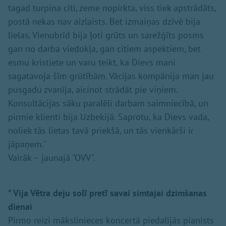
tagad turpina citi, zeme nopirkta, viss tiek apstrādāts,
postā nekas nav aizlaists. Bet izmaiņas dzīvē bija
lielas. Vienubrīd bija ļoti grūts un sarežģīts posms
gan no darba viedokļa, gan citiem aspektiem, bet
esmu kristiete un varu teikt, ka Dievs mani
sagatavoja šīm grūtībām. Vācijas kompānija man jau
pusgadu zvanīja, aicinot strādāt pie viņiem.
Konsultācijas sāku paralēli darbam saimniecībā, un
pirmie klienti bija Uzbekijā. Saprotu, ka Dievs vada,
noliek tās lietas tavā priekšā, un tās vienkārši ir
jāpaņem."
Vairāk – jaunajā "OVV".
* Vija Vētra deju solī pretī savai simtajai dzimšanas
dienai
Pirmo reizi mākslinieces koncertā piedalījās pianists