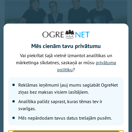
Mēs cienām tavu privātumu
Vai piekrītat šajā vietnē izmantot analītikas un
mārketinga sīkdatnes, saskaņā ar mūsu
privātuma
politiku
?
Publicitātes foto
Savu 35 gadu jubilejai veltīto koncerttūri, kuras
Reklāmas ieņēmumi ļauj mums saglabāt OgreNet
pamatā ir šā gada jubilāra Maestro Raimonda Paula
ziņas bez maksas visiem lasītājiem.
zelta repertuārs, grupa “bet bet” noslēgs 29. augustā
Analītika palīdz saprast, kuras tēmas tev ir
ar vērienīgu koncertu Ikšķiles estrādē. Koncerta
svarīgas.
sākums – plkst. 19.00.
Mēs nepārdodam tavus datus trešajām pusēm.
Koncertā skanēs gan iemīļotās dziesmas “Nepārmet