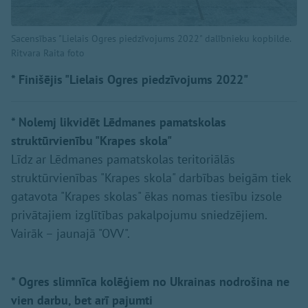
Sacensības "Lielais Ogres piedzīvojums 2022" dalībnieku kopbilde.
Ritvara Raita foto
* Finišējis "Lielais Ogres piedzīvojums 2022"
* Nolemj likvidēt Lēdmanes pamatskolas
struktūrvienību "Krapes skola"
Līdz ar Lēdmanes pamatskolas teritoriālās
struktūrvienības "Krapes skola" darbības beigām tiek
gatavota "Krapes skolas" ēkas nomas tiesību izsole
privātajiem izglītības pakalpojumu sniedzējiem.
Vairāk – jaunajā "OVV".
* Ogres slimnīca kolēģiem no Ukrainas nodrošina ne
vien darbu, bet arī pajumti