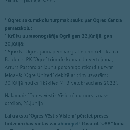
* Ogres sākumskolu turpmāk sauks par Ogres Centra
pamatskolu;
* Krūšu ultrasonogrāfija Ogrē gan 22.jūnijā, gan
20.jūlijā;
* Sports:
Ogres jaunajiem vieglatlētiem četri kausi
Baldonē; PK "Ogre" triumfē komandu vērtējumā;
Artūrs Pastors ar jaunu personīgo rekordu uzvar
Jelgavā; "Ogre United" debitē ar trim uzvarām;
30.jūlijā notiks "Ikšķiles MTB velobrauciens 2022".
Nākamais "Ogres Vēstis Visiem" numurs iznāks
otrdien, 28.jūnijā!
Laikrakstu "Ogres Vēstis Visiem" pērciet preses
tirdzniecības vietās vai
abonējiet
! Pasūtot "OVV" kopā