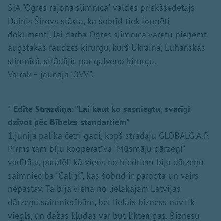
SIA "Ogres rajona slimnīca" valdes priekšsēdētājs
Dainis Širovs stāsta, ka šobrīd tiek formēti
dokumenti, lai darbā Ogres slimnīcā varētu pieņemt
augstākās raudzes ķirurgu, kurš Ukrainā, Luhanskas
slimnīcā, strādājis par galveno ķirurgu.
Vairāk – jaunajā "OVV".
* Edīte Strazdiņa: "Lai kaut ko sasniegtu, svarīgi
dzīvot pēc Bībeles standartiem"
1.jūnijā palika četri gadi, kopš strādāju GLOBALG.A.P.
Pirms tam biju kooperatīva "Mūsmāju dārzeņi"
vadītāja, paralēli kā viens no biedriem bija dārzeņu
saimniecība "Galiņi", kas šobrīd ir pārdota un vairs
nepastāv. Tā bija viena no lielākajām Latvijas
dārzeņu saimniecībām, bet lielais bizness nav tik
viegls, un dažas kļūdas var būt liktenīgas. Biznesu