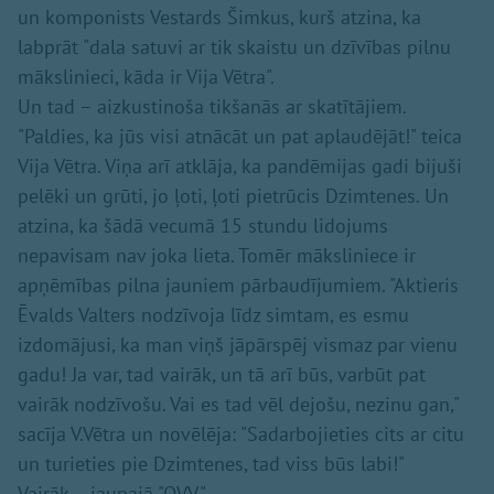
un komponists Vestards Šimkus, kurš atzina, ka
labprāt "dala satuvi ar tik skaistu un dzīvības pilnu
mākslinieci, kāda ir Vija Vētra".
Un tad – aizkustinoša tikšanās ar skatītājiem.
"Paldies, ka jūs visi atnācāt un pat aplaudējāt!" teica
Vija Vētra. Viņa arī atklāja, ka pandēmijas gadi bijuši
pelēki un grūti, jo ļoti, ļoti pietrūcis Dzimtenes. Un
atzina, ka šādā vecumā 15 stundu lidojums
nepavisam nav joka lieta. Tomēr māksliniece ir
apņēmības pilna jauniem pārbaudījumiem. "Aktieris
Ēvalds Valters nodzīvoja līdz simtam, es esmu
izdomājusi, ka man viņš jāpārspēj vismaz par vienu
gadu! Ja var, tad vairāk, un tā arī būs, varbūt pat
vairāk nodzīvošu. Vai es tad vēl dejošu, nezinu gan,"
sacīja V.Vētra un novēlēja: "Sadarbojieties cits ar citu
un turieties pie Dzimtenes, tad viss būs labi!"
Vairāk – jaunajā "OVV".