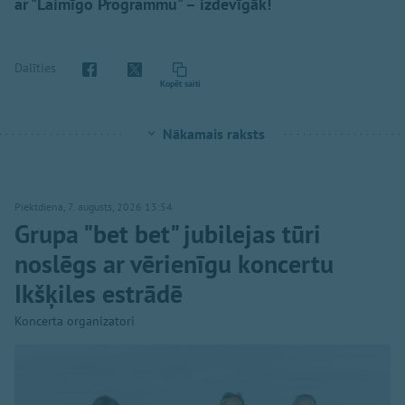
ar "Laimīgo Programmu" – izdevīgāk!
Dalīties
Kopēt saiti
Nākamais raksts
Piektdiena, 7. augusts, 2026 13:54
Grupa "bet bet" jubilejas tūri
noslēgs ar vērienīgu koncertu
Ikšķiles estrādē
Koncerta organizatori