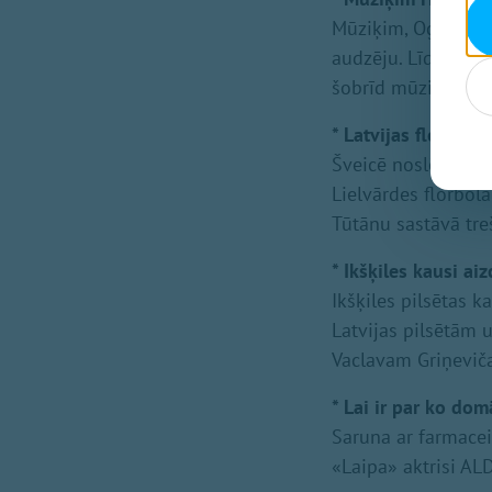
Mūziķim, Ogres go
audzēju. Līdz šim 
šobrīd mūziķim ne
* Latvijas florboli
Šveicē noslēdzies p
Lielvārdes florbo
Tūtānu sastāvā treš
* Ikšķiles kausi a
Ikšķiles pilsētas 
Latvijas pilsētām
Vaclavam Griņevič
* Lai ir par ko dom
Saruna ar farmacei
«Laipa» aktrisi A