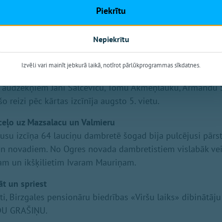
Piekrītu
da pilsonim Harijam Zariņam pirms astoņiem gadiem kon
viņš ar slimību cīnījies pats saviem spēkiem un par saviem
pieciešama mūsu palīdzība.
Nepiekrītu
stiem 5. vieta pasaulē
Izvēli vari mainīt jebkurā laikā, notīrot pārlūkprogrammas sīkdatnes.
asaules čempionāta florbolā vīriešiem finālturnīrs. Latvija
la audzēkņiem Jāni Salceviču, Tomu Akmeņlauku, Armandu
o reizi pēc kārtas izcīnīja augsto 5. vietu.
izceļo uz Mazsalacu un Valmieru
kausu izcīņa 64 lauciņu dambretē šogad bija pulcējusi pār
 un novadiem. No Ogres novada dambretistiem vislabāk ve
am un ikšķilietim Ivaram Mauriņam.
āt un spriest
ti, Birzgales pensionāru biedrības «Viršu laiks» dibinātāj
LDU GRAŠIŅU.