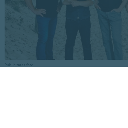
Publicitātes foto
Koncertā skanēs ga
dziesma”, “Dziesmi
arī fragmenti no R
programmā iekļauta