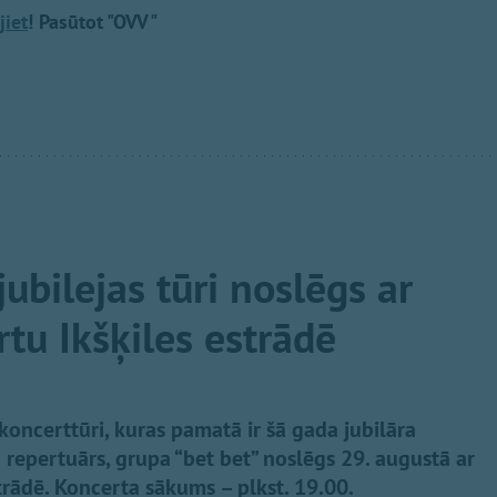
jiet
! Pasūtot "OVV"
jubilejas tūri noslēgs ar
tu Ikšķiles estrādē
 koncerttūri, kuras pamatā ir šā gada jubilāra
repertuārs, grupa “bet bet” noslēgs 29. augustā ar
trādē. Koncerta sākums – plkst. 19.00.