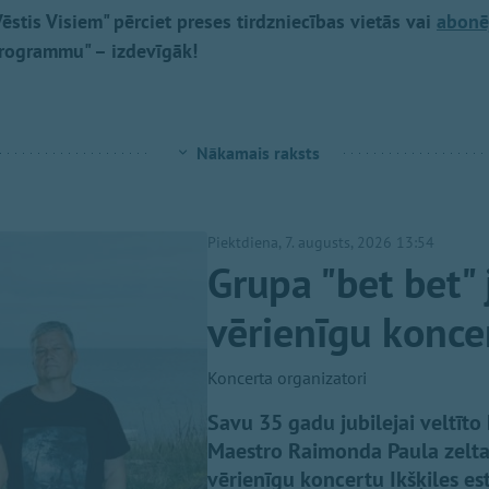
ēstis Visiem" pērciet preses tirdzniecības vietās vai
abonē
Programmu" – izdevīgāk!
Nākamais raksts
Piektdiena, 7. augusts, 2026 13:54
Grupa "bet bet" 
vērienīgu koncer
Koncerta organizatori
Savu 35 gadu jubilejai veltīto
Maestro Raimonda Paula zelta 
vērienīgu koncertu Ikšķiles es