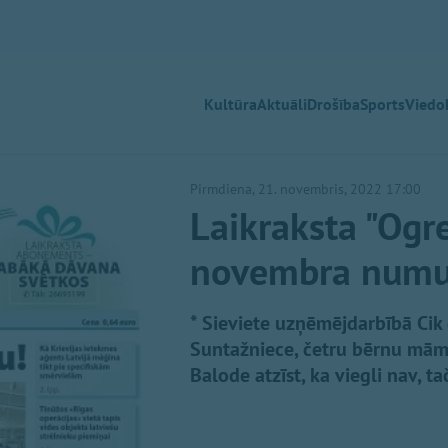
Kultūra
Aktuāli
Drošība
Sports
Viedok
Pirmdiena, 21. novembris, 2022 17:00
Laikraksta "Ogre
novembra numu
* Sieviete uzņēmējdarbībā Cik g
Suntažniece, četru bērnu mā
Balode atzīst, ka viegli nav, t