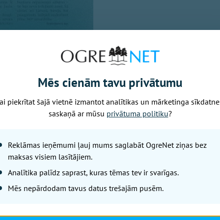
Mēs cienām tavu privātumu
ņai
ai piekrītat šajā vietnē izmantot analītikas un mārketinga sīkdatne
strēlnieku kaujas Tīnūžu muižas apkārtnē, pie Tīnūžu sāk
saskaņā ar mūsu
privātuma politiku
?
s, bet pie Kultūras mantojuma centra «Tīnūžu muiža» – br
īvais stends.
Reklāmas ieņēmumi ļauj mums saglabāt OgreNet ziņas bez
maksas visiem lasītājiem.
 56.26376º,25.78800º
nieks, tēvs sakarnieks nacionālajiem partizāniem, tēvabrāli
Analītika palīdz saprast, kuras tēmas tev ir svarīgas.
an ir kas jādara, lai tādus vīrus neaizmirstu,» tā teic orga
Mēs nepārdodam tavus datus trešajām pusēm.
s Snikus.
 Zariņam nepieciešama palīdzība