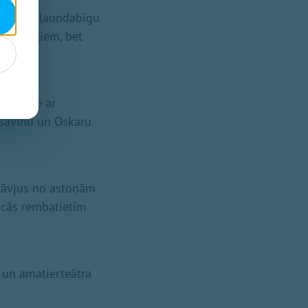
statēja ļaundabīgu
 līdzekļiem, bet
s izlase ar
 Savinu un Oskaru
stāvjus no astoņām
icās rembatietim
u un amatierteātra