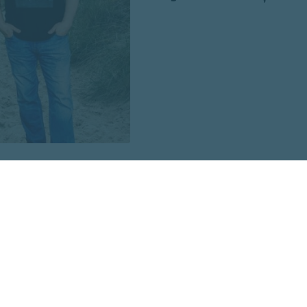
n iemīļotās dziesmas “Nepārmet man”, “Mazs cinītis”, “Mež
ņa par dzīvošanu”, “Kamēr svecītes deg”, “Vasara nebeigsies
aimonda Paula un Jāņa Petera dziesmu cikla “Pērļu zvejnie
s arī no jauna apgūtas leģendārās dziesmas “Laternu stu