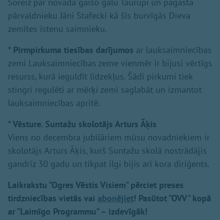
Šoreiz par novada gaišo galu Taurupi un pagasta
pārvaldnieku Jāni Stafecki kā šīs burvīgās Dieva
zemītes īstenu saimnieku.
* Pirmpirkuma tiesības darījumos
ar lauksaimniecības
zemi Lauksaimniecības zeme vienmēr ir bijusi vērtīgs
resurss, kurā ieguldīt līdzekļus. Šādi pirkumi tiek
stingri regulēti ar mērķi zemi saglabāt un izmantot
lauksaimniecības apritē.
* Vēsture. Suntažu skolotājs Arturs Āķis
Viens no decembra jubilāriem mūsu novadniekiem ir
skolotājs Arturs Āķis, kurš Suntažu skolā nostrādājis
gandrīz 30 gadu un tikpat ilgi bijis arī kora diriģents.
Laikrakstu "Ogres Vēstis Visiem" pērciet preses
tirdzniecības vietās vai
abonējiet
! Pasūtot "OVV" kopā
ar "Laimīgo Programmu" – izdevīgāk!