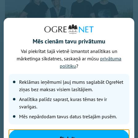
Mēs cienām tavu privātumu
Vai piekrītat šajā vietnē izmantot analītikas un
mārketinga sīkdatnes, saskaņā ar mūsu
privātuma
politiku
?
Publicitātes foto
Savu 35 gadu jubilejai veltīto koncerttūri, kuras
Reklāmas ieņēmumi ļauj mums saglabāt OgreNet
pamatā ir šā gada jubilāra Maestro Raimonda Paula
ziņas bez maksas visiem lasītājiem.
zelta repertuārs, grupa “bet bet” noslēgs 29. augustā
Analītika palīdz saprast, kuras tēmas tev ir
ar vērienīgu koncertu Ikšķiles estrādē. Koncerta
svarīgas.
sākums – plkst. 19.00.
Mēs nepārdodam tavus datus trešajām pusēm.
Koncertā skanēs gan iemīļotās dziesmas “Nepārmet
man”, “Mazs cinītis”, “Mežrozīte”, “Mēmā dziesma”,