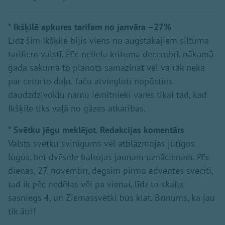
* Ikšķilē apkures tarifam no janvāra –27%
Līdz šim Ikšķilē bijis viens no augstākajiem siltuma
tarifiem valstī. Pēc neliela krituma decembrī, nākamā
gada sākumā to plānots samazināt vēl vairāk nekā
par ceturto daļu. Taču atviegloti nopūsties
daudzdzīvokļu namu iemītnieki varēs tikai tad, kad
Ikšķile tiks vaļā no gāzes atkarības.
* Svētku jēgu meklējot. Redakcijas komentārs
Valsts svētku svinīgums vēl atblāzmojas jūtīgos
logos, bet dvēsele baltojas jaunam uznācienam. Pēc
dienas, 27. novembrī, degsim pirmo adventes svecīti,
tad ik pēc nedēļas vēl pa vienai, līdz to skaits
sasniegs 4, un Ziemassvētki būs klāt. Brīnums, ka jau
tik ātri!