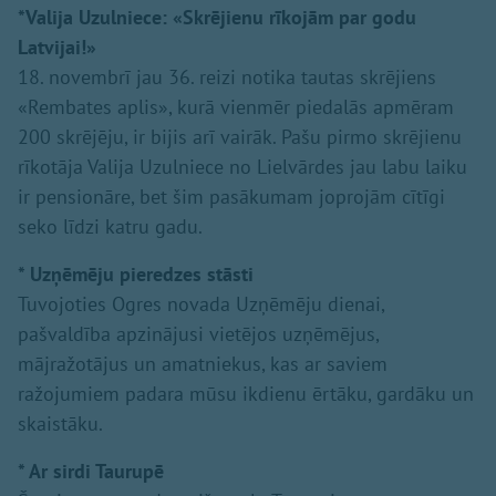
*Valija Uzulniece: «Skrējienu rīkojām par godu
Latvijai!»
18. novembrī jau 36. reizi notika tautas skrējiens
«Rembates aplis», kurā vienmēr piedalās apmēram
200 skrējēju, ir bijis arī vairāk. Pašu pirmo skrējienu
rīkotāja Valija Uzulniece no Lielvārdes jau labu laiku
ir pensionāre, bet šim pasākumam joprojām cītīgi
seko līdzi katru gadu.
* Uzņēmēju pieredzes stāsti
Tuvojoties Ogres novada Uzņēmēju dienai,
pašvaldība apzinājusi vietējos uzņēmējus,
mājražotājus un amatniekus, kas ar saviem
ražojumiem padara mūsu ikdienu ērtāku, gardāku un
skaistāku.
* Ar sirdi Taurupē