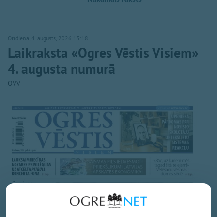
Otrdiena, 4. augusts, 2026 15:18
Laikraksta «Ogres Vēstis Visiem»
4. augusta numurā
OVV