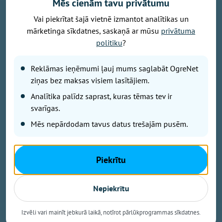
Mēs cienām tavu privātumu
Vai piekrītat šajā vietnē izmantot analītikas un
mārketinga sīkdatnes, saskaņā ar mūsu
privātuma
politiku
?
Reklāmas ieņēmumi ļauj mums saglabāt OgreNet
ziņas bez maksas visiem lasītājiem.
Analītika palīdz saprast, kuras tēmas tev ir
svarīgas.
Mēs nepārdodam tavus datus trešajām pusēm.
Foto: OVV
Piekrītu
-Krīze koksnes granulu tirgū. Ražotāji nespēj
apmierināt pieprasījumu
Nepiekrītu
-Jumpravietis Aivars Panovs rosina granulas ražot
pašiem
Izvēli vari mainīt jebkurā laikā, notīrot pārlūkprogrammas sīkdatnes.
-Upenieka pārdomas par par nosisto skolotāju un