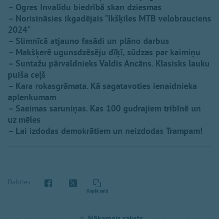
– Ogres Invalīdu biedrībā skan dziesmas
– Norisināsies ikgadējais "Ikšķiles MTB velobrauciens
2024"
– Slimnīcā atjauno fasādi un plāno darbus
– Makšķerē ugunsdzēsēju dīķī, sūdzas par kaimiņu
– Suntažu pārvaldnieks Valdis Ancāns. Klasisks lauku
puiša ceļš
– Kara rokasgrāmata. Kā sagatavoties ienaidnieka
aplenkumam
– Saeimas saruniņas. Kas 100 gudrajiem tribīnē un
uz mēles
– Lai izdodas demokrātiem un neizdodas Trampam!
Dalīties
Kopēt saiti
Nākamais raksts