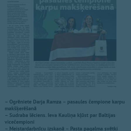
– Ogrēniete Darja Ramza – pasaules čempione karpu
makšķerēšanā
– Sudraba lēciens. Ieva Kauliņa kļūst par Baltijas
vicečempioni
– Meistardarbnīcu izskaņā – Pasta pagalma svētki