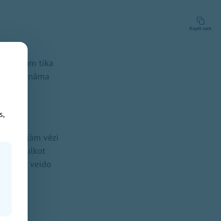
Kopēt saiti
vadītājam tika
rē labi zināma
s,
ās esošajām vēzi
o var tulkot
iela, kas veido
tnieks.