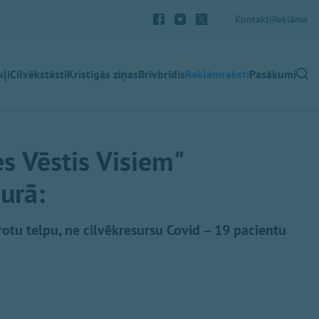
Kontakti
Reklāma
ļi
Cilvēkstāsti
Kristīgās ziņas
Brīvbrīdis
Reklāmraksti
Pasākumi
s Vēstis Visiem"
urā:
otu telpu, ne cilvēkresursu Covid – 19 pacientu