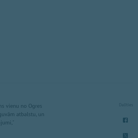
Dalīties
ums vienu no Ogres
guvām atbalstu, un
jumi,"