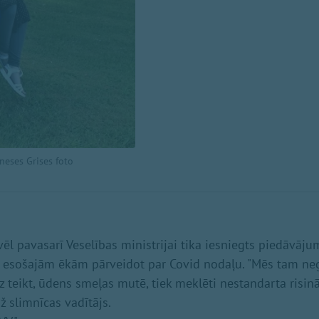
neses Grises foto
 vēl pavasarī Veselības ministrijai tika iesniegts piedāvāj
jā esošajām ēkām pārveidot par Covid nodaļu. "Mēs tam ne
z teikt, ūdens smeļas mutē, tiek meklēti nestandarta risinā
 slimnīcas vadītājs.