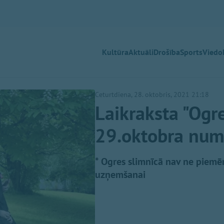
Kultūra
Aktuāli
Drošība
Sports
Viedok
Ceturtdiena, 28. oktobris, 2021 21:18
Laikraksta "Ogre
29.oktobra num
* Ogres slimnīcā nav ne piemēr
uzņemšanai