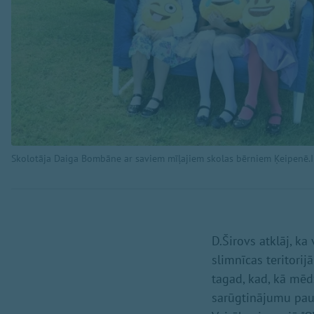
Skolotāja Daiga Bombāne ar saviem mīļajiem skolas bērniem Ķeipenē.I
D.Širovs atklāj, ka
slimnīcas teritori
tagad, kad, kā mēd
sarūgtinājumu pauž