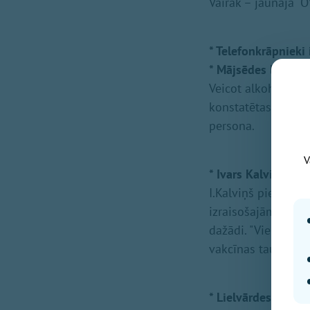
Vairāk – jaunajā "O
* Telefonkrāpnieki 
* Mājsēdes laikā 
Veicot alkohola ko
konstatētas 3,13 pr
persona.
V
* Ivars Kalviņš: Va
I.Kalviņš piebilst
izraisošajām vielā
dažādi. "Viens tulko
vakcīnas tauklodīt
* Lielvārdes ambula