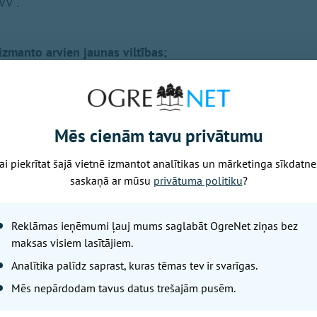
VV".
izmanto arvien jaunas viltības;
Ogrē smagā reibumā vada auto
ncentrācijas pārbaudi izelpojamā gaisā, transportlīdzekļa 
omiles. Neoficiāla informācija liecina, ka pārkāpējs ir Og
Mēs cienām tavu privātumu
ai piekrītat šajā vietnē izmantot analītikas un mārketinga sīkdatne
kcinēties vai labāk pārslimot?
saskaņā ar mūsu
privātuma politiku
?
, ka vakcīnu pretinieku apgalvojums, piemēram, par vakcīn
m saistīts ar nepareizi izprastu apzīmējumu uz vakcīnām, k
Reklāmas ieņēmumi ļauj mums saglabāt OgreNet ziņas bez
jums ir, ka tur iekšā ir hloroforms, bet otrs, ka tā ir taukv
maksas visiem lasītājiem.
es apvalku, kas nebūt nav kancerogēnā viela," norāda zinā
Analītika palīdz saprast, kuras tēmas tev ir svarīgas.
Mēs nepārdodam tavus datus trešajām pusēm.
ncē tirgoti viltoti Covid-19 sertifikāti