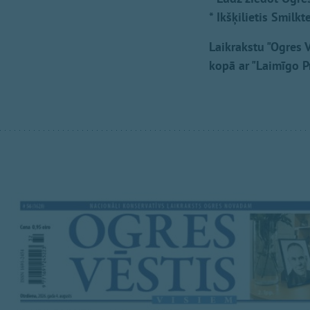
* Ikšķilietis Smilk
Laikrakstu "Ogres V
kopā ar "Laimīgo 