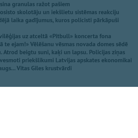
osina granulas ražot pašiem
isto skolotāju un iekšlietu sistēmas reakciju
dējā laika gadījumus, kuros policisti pārkāpuši
ilēģijas uz atceltā «Pitbull» koncerta fona
itā te ejam!» Vēlēšanu vēsmas novada domes sēdē
 Atrod beigtu suni, kaķi un lapsu. Policijas ziņas
vesmoti priekšlikumi Latvijas apskates ekonomikai
gs... Vitas Giles krustvārdi