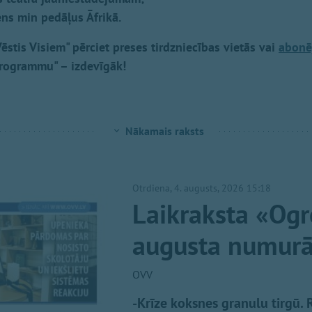
tens min pedāļus Āfrikā.
ēstis Visiem" pērciet preses tirdzniecības vietās vai
abonē
Programmu" – izdevīgāk!
Nākamais raksts
Otrdiena, 4. augusts, 2026 15:18
Laikraksta «Ogr
augusta numur
OVV
-Krīze koksnes granulu tirgū. 