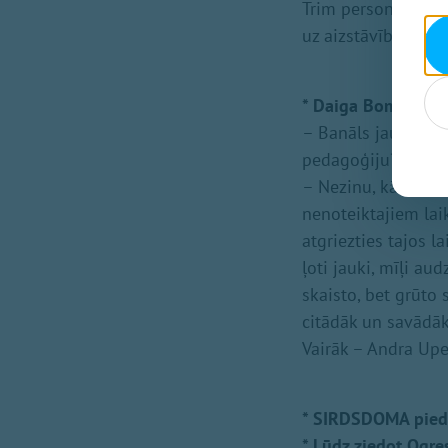
Trim personām note
uz aizstāvību, stat
* Daiga Bombāne: s
– Banāls jautājums:
pedagoģiju?
– Nezinu, kā būtu, 
nenoteiktajiem laik
atgriezties tajos l
ļoti jauki, mīļi aud
skaisto, bet grūto
citādāk un savādāk
Vairāk – Andra Upe
* SIRDSDOMA piedā
* Lūdz ziedot Ogre