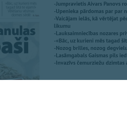
-Jumpravietis Aivars Panovs r
-Upenieka pārdomas par par nos
-Vaicājam ielās, kā vērtējat pē
likumu
-Lauksaimniecības nozares priv
-«Bāc, uz kurieni mēs tagad š
-Nozog brilles, nozog degvielu.
-Lasāmgabals Gaismas pils ied
-Invazīvs čemurziežu dzimtas au