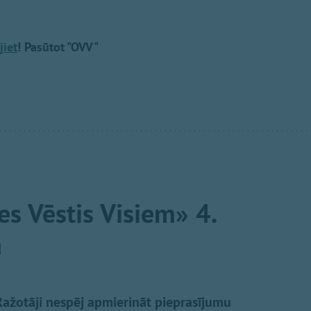
jiet
! Pasūtot "OVV"
es Vēstis Visiem» 4.
ā
Ražotāji nespēj apmierināt pieprasījumu