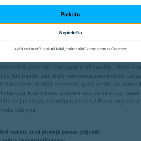
ikts aizdomās turēto statuss, bet vienai noteikts personas,
uss.
Piekrītu
Nepiekrītu
kola visa mana dzīve, un sirds atdota bērniem
 ja būtu jāsāk dzīves ceļi no gala, tiem būtu kāds sakars 
Izvēli vari mainīt jebkurā laikā, notīrot pārlūkprogrammas sīkdatnes.
ja atkal būtu jauna un tikko skolu beigusi, varbūt justos 
iem vairāk piederīga. Bet tagad, teikšu godīgi, laikam – n
aikos, kad bija tik labi, droši vien nemaz nesvārstītos. Lai 
zināmie bērni, sirsnīgi, atbalstoši, gudri vecāki, no jauna d
 skolas ceļu, kuram esmu atdevusi visu darba mūžu. Tagad 
! Un ne jau skolai, skolotājam par labu! Par skumjo neru
nieka intervijā.
vā ieskatu savā pirmajā prozas krājumā;
s teātra jauniestudējumam;