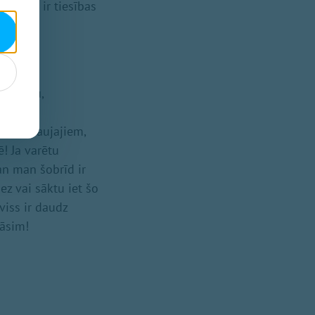
 kurai ir tiesības
ar skolu,
šiem straujajiem,
ē! Ja varētu
gan man šobrīd ir
iez vai sāktu iet šo
viss ir daudz
nāsim!