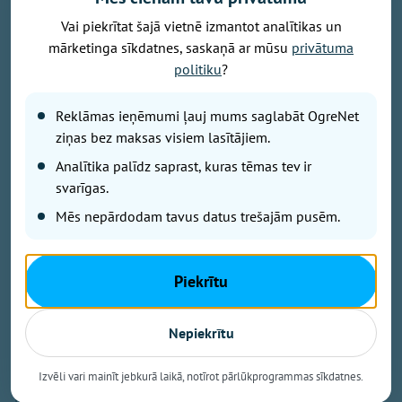
Vai piekrītat šajā vietnē izmantot analītikas un
mārketinga sīkdatnes, saskaņā ar mūsu
privātuma
politiku
?
Publicitātes foto
Savu 35 gadu jubilejai veltīto koncerttūri, kuras
Reklāmas ieņēmumi ļauj mums saglabāt OgreNet
pamatā ir šā gada jubilāra Maestro Raimonda Paula
ziņas bez maksas visiem lasītājiem.
zelta repertuārs, grupa “bet bet” noslēgs 29. augustā
Analītika palīdz saprast, kuras tēmas tev ir
ar vērienīgu koncertu Ikšķiles estrādē. Koncerta
svarīgas.
sākums – plkst. 19.00.
Mēs nepārdodam tavus datus trešajām pusēm.
Koncertā skanēs gan iemīļotās dziesmas “Nepārmet
man”, “Mazs cinītis”, “Mežrozīte”, “Mēmā dziesma”,
Piekrītu
“Dziesmiņa par dzīvošanu”, “Kamēr svecītes deg”,
“Vasara nebeigsies nekad” u.c., gan arī fragmenti no
Nepiekrītu
Raimonda Paula un Jāņa Petera dziesmu cikla “Pērļu
zvejnieks”. Tāpat koncerta programmā iekļautas arī
Izvēli vari mainīt jebkurā laikā, notīrot pārlūkprogrammas sīkdatnes.
no jauna apgūtas leģendārās dziesmas “Laternu