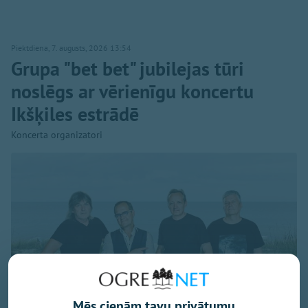
Piektdiena, 7. augusts, 2026 13:54
Grupa "bet bet" jubilejas tūri
noslēgs ar vērienīgu koncertu
Ikšķiles estrādē
Koncerta organizatori
Mēs cienām tavu privātumu