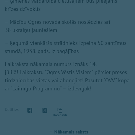
– Ģimenes vardarbībā cietušajiem būs pieejams
krīzes dzīvoklis
– Mācību Ogres novada skolās noslēdzies arī
38 ukraiņu jauniešiem
– Ķegumā vienkāršs strādnieks izpelna 50 santīmus
stundā, 1938. gads. Iz pagājības
Laikraksta nākamais numurs iznāks 14.
jūlijā! Laikrakstu "Ogres Vēstis Visiem" pērciet preses
tirdzniecības vietās vai abonējiet! Pasūtot "OVV" kopā
ar "Laimīgo Programmu" – izdevīgāk!
Dalīties
Kopēt saiti
Nākamais raksts