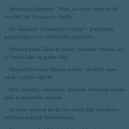
– Jekaterina Ļebedeva: "Vēlos, lai mani neuztver kā
invalīdi, bet kā parastu cilvēku"
– Par kampaņu "Atkrievisko Latviju" – prezidenta
pagodinājums un safabricēta apsūdzība
– Ministre Anda Čakša ar vārdu "kvalitāte" mostas, un
ar kreiso kāju no gultas kāpj
– Vieglatlēta Artūra Pastora mērķis - ierakstīt savu
vārdu Latvijas sportā
– Naži, nikotīns, narkotikas, alkohols. Pedagogi netiek
galā ar pusaudžu agresiju
– Uz ielas reibumā kāvās trīs vīrieši. Kad izgulēsies,
vērsīsies policijā. Kriminālziņas