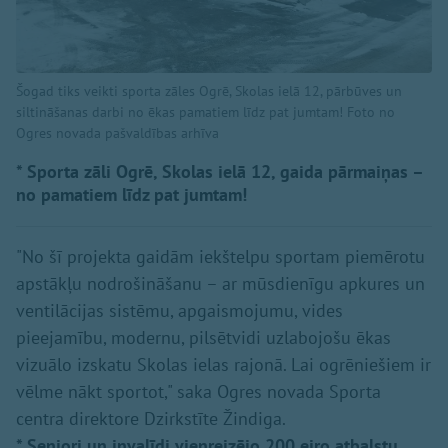
Šogad tiks veikti sporta zāles Ogrē, Skolas ielā 12, pārbūves un
siltināšanas darbi no ēkas pamatiem līdz pat jumtam! Foto no
Ogres novada pašvaldības arhīva
* Sporta zāli Ogrē, Skolas ielā 12, gaida pārmaiņas –
no pamatiem līdz pat jumtam!
"No šī projekta gaidām iekštelpu sportam piemērotu
apstākļu nodrošināšanu – ar mūsdienīgu apkures un
ventilācijas sistēmu, apgaismojumu, vides
pieejamību, modernu, pilsētvidi uzlabojošu ēkas
vizuālo izskatu Skolas ielas rajonā. Lai ogrēniešiem ir
vēlme nākt sportot," saka Ogres novada Sporta
centra direktore Dzirkstīte Žindiga.
* Seniori un invalīdi vienreizējo 200 eiro atbalstu