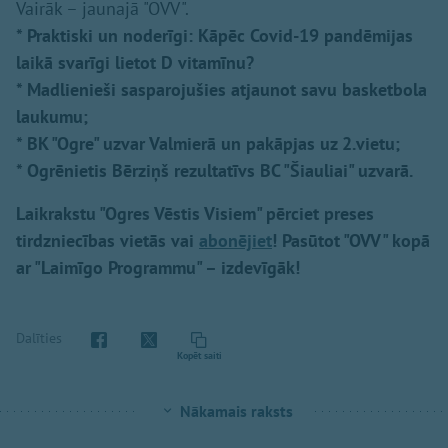
Vairāk – jaunajā "OVV".
* Praktiski un noderīgi: Kāpēc Covid-19 pandēmijas
laikā svarīgi lietot D vitamīnu?
* Madlienieši sasparojušies atjaunot savu basketbola
laukumu;
* BK "Ogre" uzvar Valmierā un pakāpjas uz 2.vietu;
* Ogrēnietis Bērziņš rezultatīvs BC "Šiauliai" uzvarā.
Laikrakstu "Ogres Vēstis Visiem" pērciet preses
tirdzniecības vietās vai
abonējiet
! Pasūtot "OVV" kopā
ar "Laimīgo Programmu" – izdevīgāk!
Dalīties
Kopēt saiti
Nākamais raksts