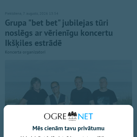
Piektdiena, 7. augusts, 2026 13:54
Grupa "bet bet" jubilejas tūri
noslēgs ar vērienīgu koncertu
Ikšķiles estrādē
Koncerta organizatori
Mēs cienām tavu privātumu