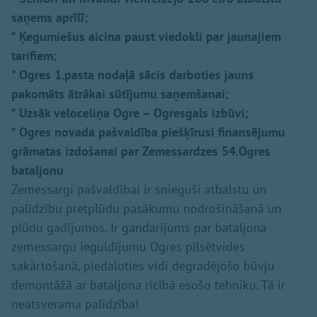
saņems aprīlī;
* Ķegumiešus aicina paust viedokli par jaunajiem
tarifiem;
* Ogres 1.pasta nodaļā sācis darboties jauns
pakomāts ātrākai sūtījumu saņemšanai;
* Uzsāk veloceliņa Ogre – Ogresgals izbūvi;
* Ogres novada pašvaldība piešķīrusi finansējumu
grāmatas izdošanai par Zemessardzes 54.Ogres
bataljonu
Zemessargi pašvaldībai ir snieguši atbalstu un
palīdzību pretplūdu pasākumu nodrošināšanā un
plūdu gadījumos. Ir gandarījums par bataljona
zemessargu ieguldījumu Ogres pilsētvides
sakārtošanā, piedaloties vidi degradējošo būvju
demontāžā ar bataljona rīcībā esošo tehniku. Tā ir
neatsverama palīdzība!