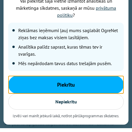
Vai piekrītat šajā vietnē izmantot analītikas un
mārketinga sīkdatnes, saskaņā ar mūsu
privātuma
politiku
?
Publicitātes foto
Savu 35 gadu jubilejai veltīto koncerttūri, kuras
Reklāmas ieņēmumi ļauj mums saglabāt OgreNet
pamatā ir šā gada jubilāra Maestro Raimonda Paula
ziņas bez maksas visiem lasītājiem.
zelta repertuārs, grupa “bet bet” noslēgs 29. augustā
Analītika palīdz saprast, kuras tēmas tev ir
ar vērienīgu koncertu Ikšķiles estrādē. Koncerta
svarīgas.
sākums – plkst. 19.00.
Mēs nepārdodam tavus datus trešajām pusēm.
Koncertā skanēs gan iemīļotās dziesmas “Nepārmet
man”, “Mazs cinītis”, “Mežrozīte”, “Mēmā dziesma”,
Piekrītu
“Dziesmiņa par dzīvošanu”, “Kamēr svecītes deg”,
“Vasara nebeigsies nekad” u.c., gan arī fragmenti no
Nepiekrītu
Raimonda Paula un Jāņa Petera dziesmu cikla “Pērļu
zvejnieks”. Tāpat koncerta programmā iekļautas arī
Izvēli vari mainīt jebkurā laikā, notīrot pārlūkprogrammas sīkdatnes.
no jauna apgūtas leģendārās dziesmas “Laternu
stundā” un “Viss nāk un aiziet tālumā”, kā arī Maestro