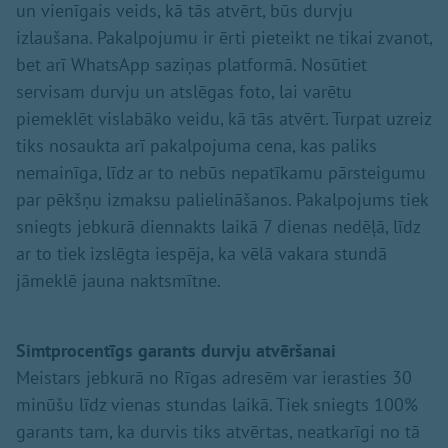
un vienīgais veids, kā tās atvērt, būs durvju
izlaušana. Pakalpojumu ir ērti pieteikt ne tikai zvanot,
bet arī WhatsApp saziņas platformā. Nosūtiet
servisam durvju un atslēgas foto, lai varētu
piemeklēt vislabāko veidu, kā tās atvērt. Turpat uzreiz
tiks nosaukta arī pakalpojuma cena, kas paliks
nemainīga, līdz ar to nebūs nepatīkamu pārsteigumu
par pēkšņu izmaksu palielināšanos. Pakalpojums tiek
sniegts jebkurā diennakts laikā 7 dienas nedēļā, līdz
ar to tiek izslēgta iespēja, ka vēlā vakara stundā
jāmeklē jauna naktsmītne.
Simtprocentīgs garants durvju atvēršanai
Meistars jebkurā no Rīgas adresēm var ierasties 30
minūšu līdz vienas stundas laikā. Tiek sniegts 100%
garants tam, ka durvis tiks atvērtas, neatkarīgi no tā