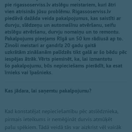
pie rigassoserviss.lv atslēgu meistariem, kuri ātri
vien atrisinās jūsu problēmu. Rigassoserviss.lv
piedāvā dažāda veida pakalpojumus, kas saistīti ar
durvju, slēdzeņu un automašīnu atvēršanu, seifu
atslēgu atvēršanu, durvju nomaiņu un to remontu.
Pakalpojums pieejams Rīgā un 50 km rādiusā ap to.
Zinoši meistari ar gandrīz 20 gadu gaitā
uzkrātām zināšanām palīdzēs tikt galā ar šo bēdu pēc
iespējas ātrāk. Vērts pieminēt, ka, lai izmantotu
šo pakalpojumu, būs nepieciešams pierādīt, ka esat
īrnieks vai īpašnieks.
Kas jādara, lai saņemtu pakalpojumu?
Kad konstatējat nepieciešamību pēc atslēdznieka,
pirmais ieteikums ir nemēģināt durvis atmūķēt
pašu spēkiem. Tādā veidā tās var aizkrist vēl vairāk