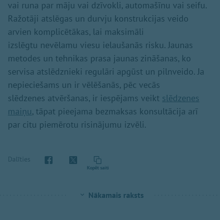
vai runa par māju vai dzīvokli, automašīnu vai seifu.
Ražotāji atslēgas un durvju konstrukcijas veido
arvien komplicētākas, lai maksimāli
izslēgtu nevēlamu viesu ielaušanās risku. Jaunas
metodes un tehnikas prasa jaunas zināšanas, ko
servisa atslēdznieki regulāri apgūst un pilnveido. Ja
nepieciešams un ir vēlēšanās, pēc vecās
slēdzenes atvēršanas, ir iespējams veikt
slēdzenes
maiņu
, tāpat pieejama bezmaksas konsultācija arī
par citu piemērotu risinājumu izvēli.
Dalīties
Kopēt saiti
Nākamais raksts