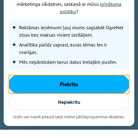
mārketinga sīkdatnes, saskaņā ar mūsu
privātuma
politiku
?
Reklāmas ieņēmumi ļauj mums saglabāt OgreNet
ziņas bez maksas visiem lasītājiem.
Analītika palīdz saprast, kuras tēmas tev ir
svarīgas.
Mēs nepārdodam tavus datus trešajām pusēm.
– Ķeipenē noslēdzas brīnišķīgs mākslas plenērs
Piekrītu
laikmetīgās krāsās
– Bezmaksas TV būs arī nākamgad. Ne antena, ne
dekoders nav jāmaina
Nepiekrītu
– Uzņēmējiem pieejams zaļināšanas programmas
atbalsts
Izvēli vari mainīt jebkurā laikā, notīrot pārlūkprogrammas sīkdatnes.
– Skolēniem jāmāca domāt! Jaunais skolotājs Andris
Romanovskis
– Darba inspekcija pārbauda sētnieka nāves