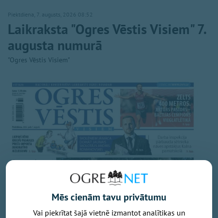
Piektdiena, 7. augusts, 2026 08:52
Laikraksta "Ogres Vēstis Visiem" 7.
augusta numurā
"Ogres Vēstis Visiem"
Mēs cienām tavu privātumu
Vai piekrītat šajā vietnē izmantot analītikas un