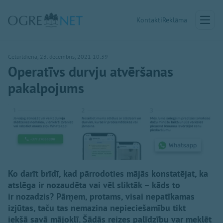
Kontakti
Reklāma
Ceturtdiena, 23. decembris, 2021 10:39
Operatīvs durvju atvēršanas
pakalpojums
Ko darīt brīdī, kad pārrodoties mājās konstatējat, ka
atslēga ir nozaudēta vai vēl sliktāk – kāds to
ir nozadzis? Pārņem, protams, visai nepatīkamas
izjūtas, taču tas nemazina nepieciešamību tikt
iekšā savā mājoklī. Šādās reizes palīdzību var meklēt