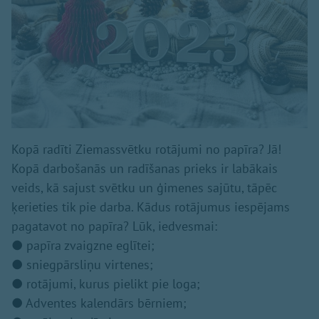
Kopā radīti Ziemassvētku rotājumi no papīra? Jā!
Kopā darbošanās un radīšanas prieks ir labākais
veids, kā sajust svētku un ģimenes sajūtu, tāpēc
ķerieties tik pie darba. Kādus rotājumus iespējams
pagatavot no papīra? Lūk, iedvesmai:
● papīra zvaigzne eglītei;
● sniegpārsliņu virtenes;
● rotājumi, kurus pielikt pie loga;
● Adventes kalendārs bērniem;