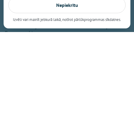
dekoders nav jāmaina
Nepiekrītu
– Uzņēmējiem pieejams zaļināšanas programmas
atbalsts
Izvēli vari mainīt jebkurā laikā, notīrot pārlūkprogrammas sīkdatnes.
– Skolēniem jāmāca domāt! Jaunais skolotājs Andris
Romanovskis
– Darba inspekcija pārbauda sētnieka nāves
apstākļus Kalna pamatskolā
– Guļošs vīrietis dodas prom, darbā ierodas
nepareizā dienā u.c. policijas ziņas
– Liepiņš vēro krievu pasaules preču importa
dekoratīvo aizliegumu
– Krāsojam sevi medaini saldu. Upenieks par
visādiem skeletiem skapī
– Zelts 400 metros. Artūrs Pastors – Baltijas
čempions vieglatlētikā
– Ogres jaunajiem smaiļotājiem 8 medaļas Brocēnos
– Saeimas saruniņas. Kas 100 gudrajiem tribīnē un
uz mēles
– Tomē vēl pēc nāves plēšas ap kapu. Iz pagājības