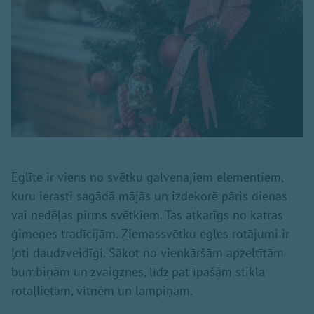
Eglīte ir viens no svētku galvenajiem elementiem,
kuru ierasti sagādā mājās un izdekorē pāris dienas
vai nedēļas pirms svētkiem. Tas atkarīgs no katras
ģimenes tradīcijām. Ziemassvētku egles rotājumi ir
ļoti daudzveidīgi. Sākot no vienkāršām apzeltītām
bumbiņām un zvaigznes, līdz pat īpašām stikla
rotaļlietām, vītnēm un lampiņām.