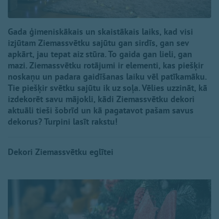
Gada ģimeniskākais un skaistākais laiks, kad visi
izjūtam Ziemassvētku sajūtu gan sirdīs, gan sev
apkārt, jau tepat aiz stūra. To gaida gan lieli, gan
mazi. Ziemassvētku rotājumi ir elementi, kas piešķir
noskaņu un padara gaidīšanas laiku vēl patīkamāku.
Tie piešķir svētku sajūtu ik uz soļa. Vēlies uzzināt, kā
izdekorēt savu mājokli, kādi Ziemassvētku dekori
aktuāli tieši šobrīd un kā pagatavot pašam savus
dekorus? Turpini lasīt rakstu!
Dekori Ziemassvētku eglītei