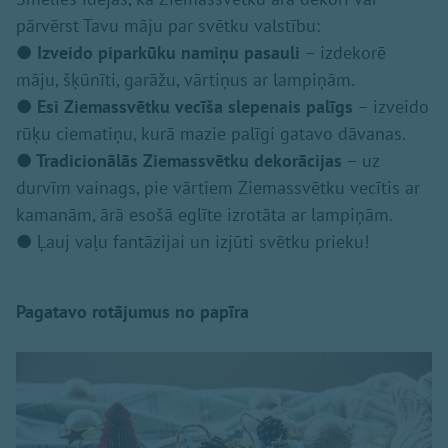
pārvērst Tavu māju par svētku valstību:
●
Izveido piparkūku namiņu pasauli
– izdekorē
māju, šķūnīti, garāžu, vārtiņus ar lampiņām.
●
Esi Ziemassvētku vecīša slepenais palīgs
– izveido
rūķu ciematiņu, kurā mazie palīgi gatavo dāvanas.
●
Tradicionālās Ziemassvētku dekorācijas
– uz
durvīm vainags, pie vārtiem Ziemassvētku vecītis ar
kamanām, ārā esošā eglīte izrotāta ar lampiņām.
● Ļauj vaļu fantāzijai un izjūti svētku prieku!
Pagatavo rotājumus no papīra