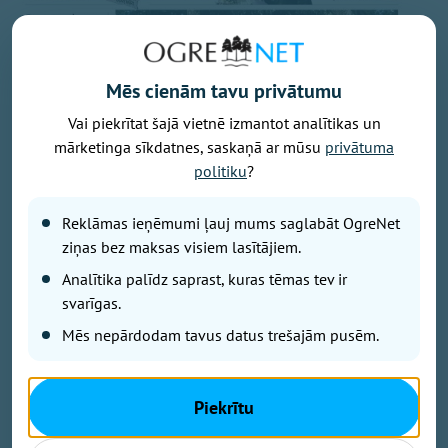
Mēs cienām tavu privātumu
Vai piekrītat šajā vietnē izmantot analītikas un
mārketinga sīkdatnes, saskaņā ar mūsu
privātuma
politiku
?
Reklāmas ieņēmumi ļauj mums saglabāt OgreNet
ziņas bez maksas visiem lasītājiem.
Analītika palīdz saprast, kuras tēmas tev ir
svarīgas.
Mēs nepārdodam tavus datus trešajām pusēm.
– Ķeipenē noslēdzas brīnišķīgs mākslas plenērs
Piekrītu
laikmetīgās krāsās
– Bezmaksas TV būs arī nākamgad. Ne antena, ne