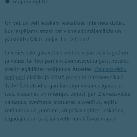
● rotājumi eglītei;
Un vēl, un vēl! Iesakām ieskatīties interneta dzīlēs,
kur iespējams atrast pat visneiedomājamākās un
pārsteidzošākās idejas. Lai izdodas!
Ja vēlies sākt gatavoties svētkiem jau tieši tagad un
ja vēlies, lai Tevi pārņem Ziemassvētku gars, noteikti
steidz iegādāties rotājumus. Atceries,
Ziemassvētku
rotājumi
plašākajā klāstā pieejami internetveikalā
1a.lv! Šeit atradīsi gan lampiņu virtenes (garas un
īsas, krāsainas un mierīgos toņos), gan Ziemassvētku
vainagus, svečturus, statuetes, suvenīrus, eglīšu
rotājumus un, protams, arī pašas eglītes. Ieskaties,
iegādājies un ļauj, lai svētki ienāk Tavās mājās!