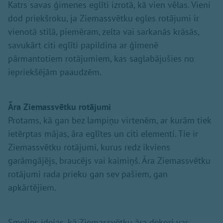
Katrs savas ģimenes eglīti izrotā, kā vien vēlas. Vieni
dod priekšroku, ja Ziemassvētku egles rotājumi ir
vienotā stilā, piemēram, zelta vai sarkanās krāsās,
savukārt citi eglīti papildina ar ģimenē
pārmantotiem rotājumiem, kas saglabājušies no
iepriekšējām paaudzēm.
Āra Ziemassvētku rotājumi
Protams, kā gan bez lampiņu virtenēm, ar kurām tiek
ietērptas mājas, āra eglītes un citi elementi. Tie ir
Ziemassvētku rotājumi, kurus redz ikviens
garāmgājējs, braucējs vai kaimiņš. Āra Ziemassvētku
rotājumi rada prieku gan sev pašiem, gan
apkārtējiem.
Smelies idejas, kā Ziemassvētku āra dekori var