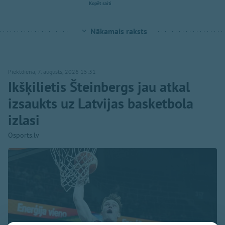
Kopēt saiti
Nākamais raksts
Piektdiena, 7. augusts, 2026 15:31
Ikšķilietis Šteinbergs jau atkal
izsaukts uz Latvijas basketbola
izlasi
Osports.lv