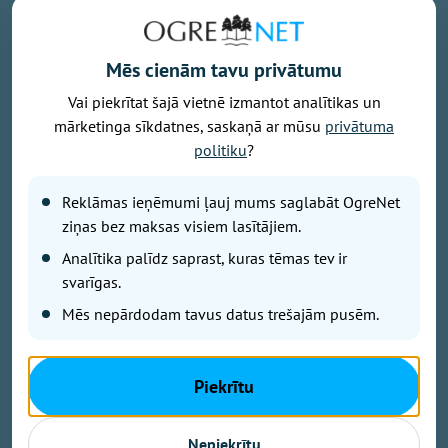
Mēs cienām tavu privātumu
Vai piekrītat šajā vietnē izmantot analītikas un
mārketinga sīkdatnes, saskaņā ar mūsu
privātuma
Foto: Osports.lv
politiku
?
Latvijas vīriešu basketbola izlases galvenais treneris
Reklāmas ieņēmumi ļauj mums saglabāt OgreNet
Jānis Gailītis nosaucis 16 kandidātus, kuri gatavosies
ziņas bez maksas visiem lasītājiem.
augusta izskaņā gaidāmajām Pasaules kausa
kvalifikācijas spēlēm. Viņu vidū arī Ogres basketbola
Analītika palīdz saprast, kuras tēmas tev ir
audzēknis Mārcis Šteinbergs.
svarīgas.
Mēs nepārdodam tavus datus trešajām pusēm.
Ierindā ir 12 spēlētāji, kuri piedalījās pirmā posma
spēlēs. Uzaicināts arī pēdējos gados treniņprocesā
Piekrītu
iesaistītais spēka uzbrucējs Anrijs Miška, pēc divu
gadu pārtraukuma valstsvienībā atgriežas uzbrucējs
Nepiekrītu