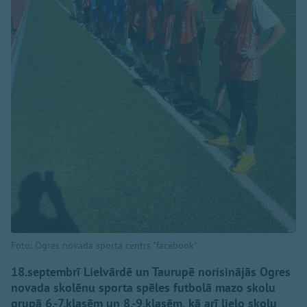
Foto: Ogres novada sporta centrs "facebook"
18.septembrī Lielvārdē un Taurupē norisinājās Ogres
novada skolēnu sporta spēles futbolā mazo skolu
grupā 6.-7.klasēm un 8.-9.klasēm, kā arī lielo skolu