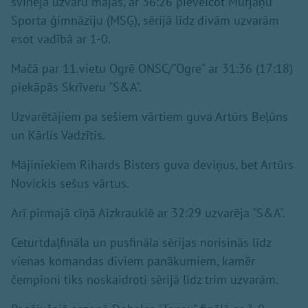
svinēja uzvaru mājās, ar 36:26 pieveicot Murjāņu
Sporta ģimnāziju (MSĢ), sērijā līdz divām uzvarām
esot vadībā ar 1-0.
Mačā par 11.vietu Ogrē ONSC/"Ogre" ar 31:36 (17:18)
piekāpās Skrīveru "S&A".
Uzvarētājiem pa sešiem vārtiem guva Artūrs Beļūns
un Kārlis Vadzītis.
Mājiniekiem Rihards Bisters guva deviņus, bet Artūrs
Novickis sešus vārtus.
Arī pirmajā cīņā Aizkrauklē ar 32:29 uzvarēja "S&A".
Ceturtdaļfināla un pusfināla sērijas norisinās līdz
vienas komandas diviem panākumiem, kamēr
čempioni tiks noskaidroti sērijā līdz trim uzvarām.