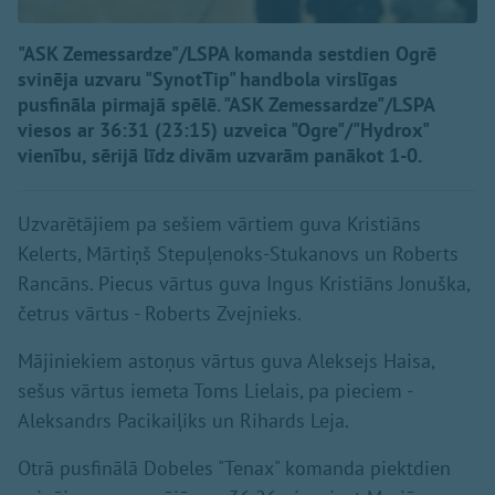
"ASK Zemessardze"/LSPA komanda sestdien Ogrē
svinēja uzvaru "SynotTip" handbola virslīgas
pusfināla pirmajā spēlē. "ASK Zemessardze"/LSPA
viesos ar 36:31 (23:15) uzveica "Ogre"/"Hydrox"
vienību, sērijā līdz divām uzvarām panākot 1-0.
Uzvarētājiem pa sešiem vārtiem guva Kristiāns
Kelerts, Mārtiņš Stepuļenoks-Stukanovs un Roberts
Rancāns. Piecus vārtus guva Ingus Kristiāns Jonuška,
četrus vārtus - Roberts Zvejnieks.
Mājiniekiem astoņus vārtus guva Aleksejs Haisa,
sešus vārtus iemeta Toms Lielais, pa pieciem -
Aleksandrs Pacikaiļiks un Rihards Leja.
Otrā pusfinālā Dobeles "Tenax" komanda piektdien