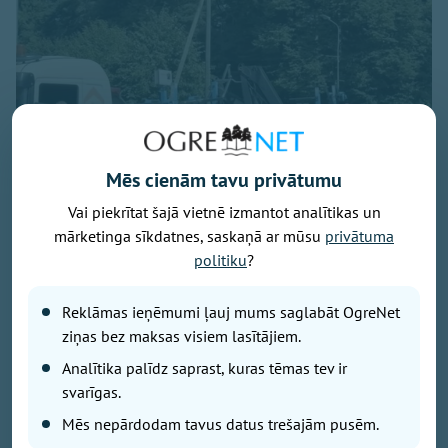
Mēs cienām tavu privātumu
Vai piekrītat šajā vietnē izmantot analītikas un
mārketinga sīkdatnes, saskaņā ar mūsu
privātuma
Foto: Ogres novads
politiku
?
No šodienas turpmākās piecas nedēļas Krasta
Reklāmas ieņēmumi ļauj mums saglabāt OgreNet
laukumā ikvienam būs iespēja bez maksas izmēģināt
ziņas bez maksas visiem lasītājiem.
sešus Omnigym āra trenažierus.
Analītika palīdz saprast, kuras tēmas tev ir
svarīgas.
“Ar šo iniciatīvu mēs dodas iespēju jebkuram
Mēs nepārdodam tavus datus trešajām pusēm.
iedzīvotājam nākt un izmēģināt visus šos produktus