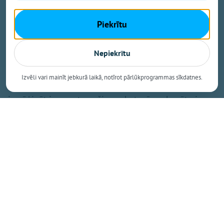
un startēt uz nākošā gada līdzdalības budžetu,”
stāsta Ogres novada pašvaldības domes
Piekrītu
priekšsēdētāja vietnieks Jānis Iklāvs.
Trenažieru īpašā priekšrocība – iespējams regulēt
Nepiekrītu
ceļamo svaru, tāpēc treniņš ir tikpat pilnvērtīgs kā
iekštelpu sporta zālē.
Izvēli vari mainīt jebkurā laikā, notīrot pārlūkprogrammas sīkdatnes.
Omnigym Latvia pārstāvis Jānis Ozols aicina ne tikai
izmēģināt jaunos trenažierus, bet arī noskenēt pie
trenažieriem izvietotos QR kodus un dalīties ar savu
viedokli. Oriģinālākās atsauksmes autors saņems
dāvanā Omnigym sporta pudeli!
Dalīties
Kopēt saiti
Nākamais raksts