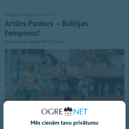
Svētdiena, 9. augusts, 2026 08:00
Artūrs Pastors – Baltijas
čempions!
Ilona Noriete, Ogres Vēstis Visiem
Mēs cienām tavu privātumu