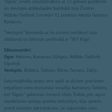
“Ogres” rindās rezultatīvākais ar 13 gūtiem punktiem
un deviņām atlēkušajām bumbām bija Žistēns
Ndžoks-Tadžorē. Savukārt 11 punktus iekrāja Gustavs
Kampuss.
“Ventspils” komanda ar šo uzvaru nonākusi soļa
attālumā no tikšanās pusfinālā ar “VEF Rīga”.
Sākumsastāvi:
Ogre:
Nelsons, Kampuss, Dārgais, Ndžoks-Tadžorē,
Sīpoliņš.
Ventspils:
Birkāns, Šeltons, Bērze, Tomass, Zaķis.
Ceturtdaļfināla dueļa otro spēli ar diviem precīziem
trejačiem viesu komandai ievadīja Kamerons Šeltons,
bet “Ogres” galvenais treneris Uldis Švēde, pēc agras
nonākšanas astoņu punktu iedzinējos, bija spiests
prasīt minūtes pārtraukumu, lai sapurinātu savu