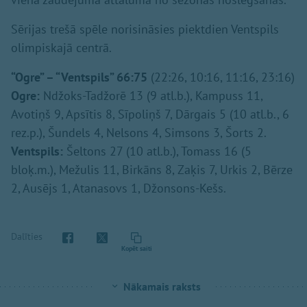
Sērijas trešā spēle norisināsies piektdien Ventspils
olimpiskajā centrā.
“Ogre” – “Ventspils” 66:75
(22:26, 10:16, 11:16, 23:16)
Ogre:
Ndžoks-Tadžorē 13 (9 atl.b.), Kampuss 11,
Avotiņš 9, Apsītis 8, Sīpoliņš 7, Dārgais 5 (10 atl.b., 6
rez.p.), Šundels 4, Nelsons 4, Simsons 3, Šorts 2.
Ventspils:
Šeltons 27 (10 atl.b.), Tomass 16 (5
bloķ.m.), Mežulis 11, Birkāns 8, Zaķis 7, Urkis 2, Bērze
2, Ausējs 1, Atanasovs 1, Džonsons-Kešs.
Dalīties
Kopēt saiti
Nākamais raksts