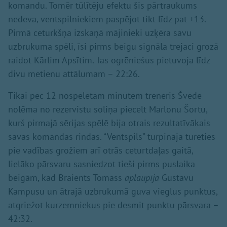
komandu. Tomēr tūlītēju efektu šis pārtraukums
nedeva, ventspilniekiem paspējot tikt līdz pat +13.
Pirmā ceturkšņa izskaņā mājinieki uzķēra savu
uzbrukuma spēli, īsi pirms beigu signāla trejaci grozā
raidot Kārlim Apsītim. Tas ogrēniešus pietuvoja līdz
divu metienu attālumam – 22:26.
Tikai pēc 12 nospēlētām minūtēm treneris Švēde
nolēma no rezervistu soliņa piecelt Marlonu Šortu,
kurš pirmajā sērijas spēlē bija otrais rezultatīvākais
savas komandas rindās. “Ventspils” turpināja turēties
pie vadības grožiem arī otrās ceturtdaļas gaitā,
lielāko pārsvaru sasniedzot tieši pirms puslaika
beigām, kad Braients Tomass
aplaupīja
Gustavu
Kampusu un ātrajā uzbrukumā guva vieglus punktus,
atgriežot kurzemniekus pie desmit punktu pārsvara –
42:32.