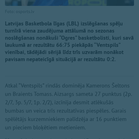
Foto: osports.lv
Latvijas Basketbola līgas (LBL) izslēgšanas spēļu
turnīrā viena zaudējuma attālumā no sezonas
noslēgšanas nonākuši “Ogres” basketbolisti, kuri savā
laukumā ar rezultātu 66:75 piekāpās “Ventspils”
vienībai, tādējādi sērijā līdz trīs uzvarām nonākot
pavisam nepateicīgā situācijā ar rezultātu 0:2.
Atkal “Ventspils” rindās dominēja Kamerons Šeltons
un Braients Tomass. Aizsargs sameta 27 punktus (2p.
2/7, 3p. 5/7, 1p. 2/2), izcīnīja desmit atlēkušās
bumbas un veica trīs rezultatīvas piespēles. Garais
spēlētājs kurzemniekiem palīdzēja ar 16 punktiem
un pieciem bloķētiem metieniem.