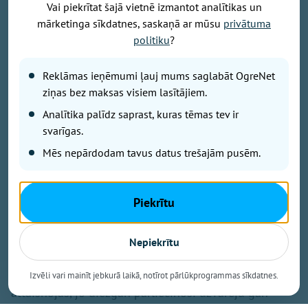
Vai piekrītat šajā vietnē izmantot analītikas un
Publicitātes foto
mārketinga sīkdatnes, saskaņā ar mūsu
privātuma
Augusta pirmajā dienā Rīgā norisinājās tradicionālais
politiku
?
Baltijas čempionāts vieglatlētikā, kurā lieliski startēja
Ogres sportists Artūrs Pastors. Viņš izcīnīja uzvaru
Reklāmas ieņēmumi ļauj mums saglabāt OgreNet
400 metru skrējienā, kā arī palīdzēja Latvijas izlasei
ziņas bez maksas visiem lasītājiem.
triumfēt jauktajā 4x400 metru stafetē.
Analītika palīdz saprast, kuras tēmas tev ir
svarīgas.
Latvijas un Baltijas čempionāti tradicionāli iezīmē
Mēs nepārdodam tavus datus trešajām pusēm.
vieglatlētikas sezonas izskaņu. «Šīs noteikti bija
diezgan veiksmīgas sacensības,» par startu Baltijas
čempionātā saka Artūrs Pastors. «Turklāt var teikt, ka
Piekrītu
šis panākums ir diezgan neplānots. Lieta tāda, ka
sezonas sākumā bija doma likt uzsvaru uz sprinta
Nepiekrītu
distancēm, taču vēlāk plāni mainījās, un izlēmu, ka
tomēr skriešu 400 metrus. Šis taktiskais gājiens
Izvēli vari mainīt jebkurā laikā, notīrot pārlūkprogrammas sīkdatnes.
attaisnojās, jo diezgan pārliecinoši uzvarēju gan