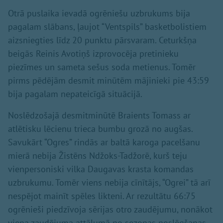
Otrā puslaika ievadā ogrēniešu uzbrukums bija
pagalam slābans, ļaujot “Ventspils” basketbolistiem
aizsniegties līdz 20 punktu pārsvaram. Ceturkšņa
beigās Reinis Avotiņš izprovocēja pretinieku
piezīmes un sameta sešus soda metienus. Tomēr
pirms pēdējām desmit minūtēm mājinieki pie 43:59
bija pagalam nepateicīgā situācijā.
Noslēdzošajā desmitminūtē Braients Tomass ar
atlētisku lēcienu trieca bumbu grozā no augšas.
Savukārt “Ogres” rindās ar baltā karoga pacelšanu
mierā nebija Žistēns Ndžoks-Tadžorē, kurš teju
vienpersoniski vilka Daugavas krasta komandas
uzbrukumu. Tomēr viens nebija cīnītājs, “Ogrei” tā arī
nespējot mainīt spēles likteni. Ar rezultātu 66:75
ogrēnieši piedzīvoja sērijas otro zaudējumu, nonākot
viena zaudējuma attālumā no sezonas noslēgšanas.