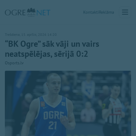
Kontakti
Reklāma
Trešdiena, 15. aprīlis, 2026 14:20
“BK Ogre” sāk vāji un vairs
neatspēlējas, sērijā 0:2
Osports.lv