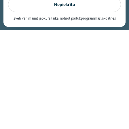
trenažieriem izvietotos QR kodus un dalīties ar savu
Nepiekrītu
viedokli. Oriģinālākās atsauksmes autors saņems
dāvanā Omnigym sporta pudeli!
Izvēli vari mainīt jebkurā laikā, notīrot pārlūkprogrammas sīkdatnes.
Dalīties
Kopēt saiti
Nākamais raksts
Piektdiena, 7. augusts, 2026 14:33
Ogres un Turkalnes apkaimē
norisināsies Zemessardzes
militārās mācības: iedzīvotājus
aicina nesatraukties
OgreNet