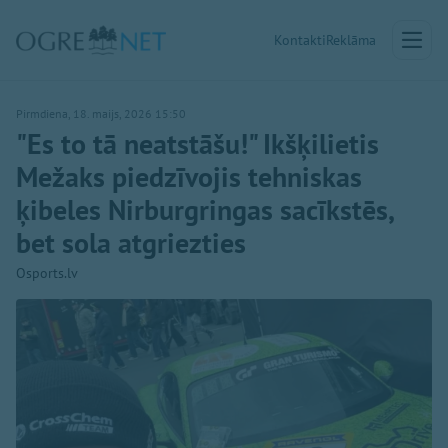
Kontakti
Reklāma
Pirmdiena, 18. maijs, 2026 15:50
"Es to tā neatstāšu!" Ikšķilietis
Mežaks piedzīvojis tehniskas
ķibeles Nirburgringas sacīkstēs,
bet sola atgriezties
Osports.lv