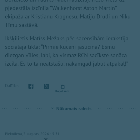
pjedestāla izcīnīja “Walkenhorst Aston Martin”
ekipāža ar Kristianu Krognesu, Matiju Drudi un Niku
Tīmu sastāvā.
Ikšķilietis Matīss Mežaks pēc sacensībām ierakstīja
sociālajā tīklā: “Pirmie kucēni jāslīcina? Esmu
diezgan vīlies, labi, ka vismaz RCN sacīkste sanāca
izcila. Es to tā neatstāšu, nākamgad jābūt atpakaļ!”
Dalīties
Kopēt saiti
Nākamais raksts
Piektdiena, 7. augusts, 2026 15:31