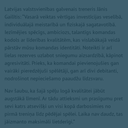
Latvijas valstsvienības galvenais treneris Jānis
Gailītis: “Vasarā veiktas vērtīgas investīcijas veselībā,
individuālajā meistarībā un fiziskajā sagatavotībā.
Iezīmējies spēcīgs, ambiciozs, talantīgs komandas
kodols ar līderības kvalitātēm, kas vislabākajā veidā
pārstāv mūsu komandas identitāti. Noteikti ir arī
lielas rezerves uzlabot sniegumu aizsardzībā, kāpinot
agresivitāti. Prieks, ka komandai pievienojušies gan
vairāki pieredzējuši spēlētāji, gan arī divi debitanti,
nodrošinot nepieciešamo paaudžu līdzsvaru.
Nav šaubu, ka šajā spēļu logā kvalitātei jābūt
augstākā līmenī. Ar tādu attieksmi un prasīgumu pret
sevi katrs atsevišķi un visi kopā darbosimies no
pirmā treniņa līdz pēdējai spēlei. Laika nav daudz, tas
jāizmanto maksimāli lietderīgi.”