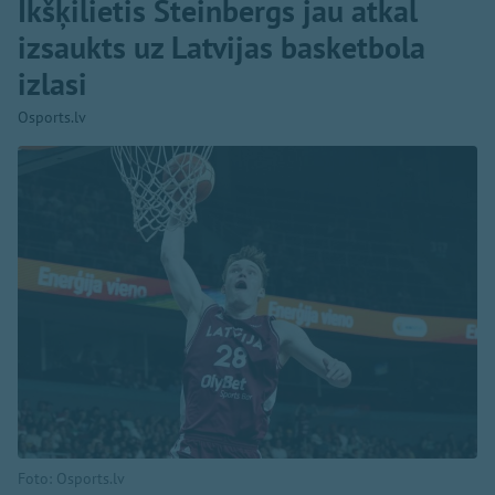
Ikšķilietis Šteinbergs jau atkal
izsaukts uz Latvijas basketbola
izlasi
Osports.lv
Foto: Osports.lv