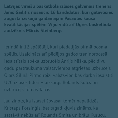
Latvijas vīriešu basketbola izlases galvenais treneris
Jānis Gailītis nosaucis 16 kandidātus, kuri gatavosies
augusta izskaņā gaidāmajām Pasaules kausa
kvalifikācijas spēlēm. Viņu vidū arī Ogres basketbola
audzēknis Mārcis Šteinbergs.
Ierindā ir 12 spēlētāji, kuri piedalījās pirmā posma
spēlēs. Uzaicināts arī pēdējos gados treniņprocesā
iesaistītais spēka uzbrucējs Anrijs Miška, pēc divu
gadu pārtraukuma valstsvienībā atgriežas uzbrucējs
Ojārs Siliņš. Pirmo reizi valstsvienības darbā iesaistīti
U20 izlases līderi – aizsargs Rolands Šulcs un
uzbrucējs Tomas Talcis.
Jau ziņots, ka izlasei šovasar tomēr nepalīdzēs
Kristaps Porziņģis, bet tagad kļuvis zināms, ka
sastāvā nebūs arī Rolanda Šmita un brāļu Kurucu.