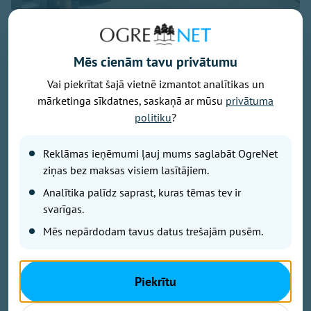
Foto: Ogres novads
No šodienas turpmākās piecas nedēļas Krasta
Mēs cienām tavu privātumu
laukumā ikvienam būs iespēja bez maksas izmēģināt
sešus Omnigym āra trenažierus.
Vai piekrītat šajā vietnē izmantot analītikas un
mārketinga sīkdatnes, saskaņā ar mūsu
privātuma
politiku
?
“Ar šo iniciatīvu mēs dodas iespēju jebkuram
iedzīvotājam nākt un izmēģināt visus šos produktus
Reklāmas ieņēmumi ļauj mums saglabāt OgreNet
un startēt uz nākošā gada līdzdalības budžetu,”
ziņas bez maksas visiem lasītājiem.
stāsta Ogres novada pašvaldības domes
Analītika palīdz saprast, kuras tēmas tev ir
priekšsēdētāja vietnieks Jānis Iklāvs.
svarīgas.
Trenažieru īpašā priekšrocība – iespējams regulēt
Mēs nepārdodam tavus datus trešajām pusēm.
ceļamo svaru, tāpēc treniņš ir tikpat pilnvērtīgs kā
iekštelpu sporta zālē.
Omnigym Latvia pārstāvis Jānis Ozols aicina ne tikai
Piekrītu
izmēģināt jaunos trenažierus, bet arī noskenēt pie