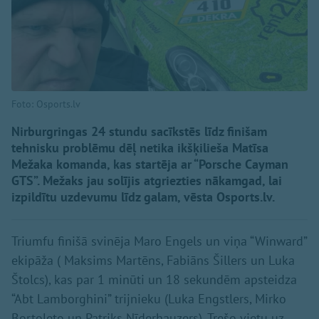
Foto: Osports.lv
Nirburgringas 24 stundu sacīkstēs līdz finišam
tehnisku problēmu dēļ netika ikšķilieša Matīsa
Mežaka komanda, kas startēja ar “Porsche Cayman
GTS”. Mežaks jau solījis atgriezties nākamgad, lai
izpildītu uzdevumu līdz galam, vēsta Osports.lv.
Triumfu finišā svinēja Maro Engels un viņa “Winward”
ekipāža ( Maksims Martēns, Fabiāns Šillers un Luka
Štolcs), kas par 1 minūti un 18 sekundēm apsteidza
“Abt Lamborghini” trijnieku (Luka Engstlers, Mirko
Bortoleto un Patriks Nīderhauzers). Trešo vietu uz