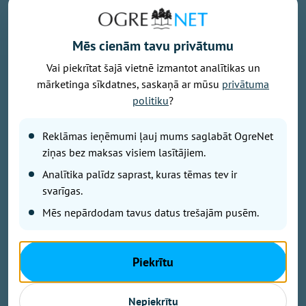
Mēs cienām tavu privātumu
Vai piekrītat šajā vietnē izmantot analītikas un
mārketinga sīkdatnes, saskaņā ar mūsu
privātuma
Foto: Osports.lv
politiku
?
Latvijas vīriešu basketbola izlases galvenais treneris
Reklāmas ieņēmumi ļauj mums saglabāt OgreNet
Jānis Gailītis nosaucis 16 kandidātus, kuri gatavosies
ziņas bez maksas visiem lasītājiem.
augusta izskaņā gaidāmajām Pasaules kausa
kvalifikācijas spēlēm. Viņu vidū arī Ogres basketbola
Analītika palīdz saprast, kuras tēmas tev ir
audzēknis Mārcis Šteinbergs.
svarīgas.
Mēs nepārdodam tavus datus trešajām pusēm.
Ierindā ir 12 spēlētāji, kuri piedalījās pirmā posma
spēlēs. Uzaicināts arī pēdējos gados treniņprocesā
Piekrītu
iesaistītais spēka uzbrucējs Anrijs Miška, pēc divu
gadu pārtraukuma valstsvienībā atgriežas uzbrucējs
Nepiekrītu
Ojārs Siliņš. Pirmo reizi valstsvienības darbā iesaistīti