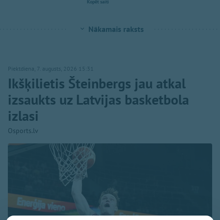
Kopēt saiti
Nākamais raksts
Piektdiena, 7. augusts, 2026 15:31
Ikšķilietis Šteinbergs jau atkal
izsaukts uz Latvijas basketbola
izlasi
Osports.lv