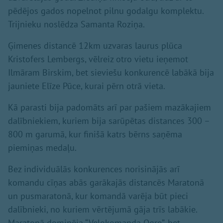
pēdējos gados nopelnot pilnu godalgu komplektu.
Trijnieku noslēdza Samanta Roziņa.
Ģimenes distancē 12km uzvaras laurus plūca
Kristofers Lembergs, vēlreiz otro vietu ieņemot
Ilmāram Birskim, bet sieviešu konkurencē labākā bija
jauniete Elīze Pūce, kurai pērn otrā vieta.
Kā parasti bija padomāts arī par pašiem mazākajiem
dalībniekiem, kuriem bija sarūpētas distances 300 –
800 m garumā, kur finišā katrs bērns saņēma
piemiņas medaļu.
Bez individuālās konkurences norisinājās arī
komandu cīņas abās garākajās distancēs Maratonā
un pusmaratonā, kur komandā varēja būt pieci
dalībnieki, no kuriem vērtējumā gāja trīs labākie.
Maratonā dominēja “Velokomanda Ogre”, bet