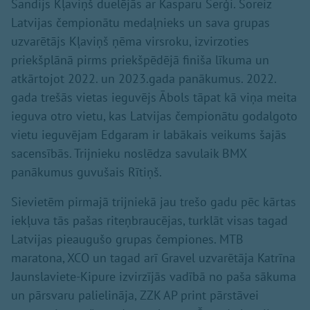
Sandijs Kļaviņš duelējās ar Kasparu Serģi. Šoreiz
Latvijas čempionātu medaļnieks un sava grupas
uzvarētājs Kļaviņš ņēma virsroku, izvirzoties
priekšplānā pirms priekšpēdējā finiša līkuma un
atkārtojot 2022. un 2023.gada panākumus. 2022.
gada trešās vietas ieguvējs Ābols tāpat kā viņa meita
ieguva otro vietu, kas Latvijas čempionātu godalgoto
vietu ieguvējam Edgaram ir labākais veikums šajās
sacensībās. Trijnieku noslēdza savulaik BMX
panākumus guvušais Rītiņš.
Sievietēm pirmajā trijniekā jau trešo gadu pēc kārtas
iekļuva tās pašas riteņbraucējas, turklāt visas tagad
Latvijas pieaugušo grupas čempiones. MTB
maratona, XCO un tagad arī Gravel uzvarētāja Katrīna
Jaunslaviete-Kipure izvirzījās vadībā no paša sākuma
un pārsvaru palielināja, ZZK AP print pārstāvei