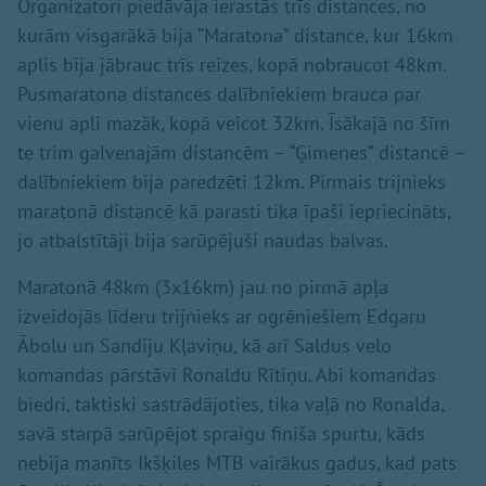
Organizatori piedāvāja ierastās trīs distances, no
kurām visgarākā bija “Maratona” distance, kur 16km
aplis bija jābrauc trīs reizes, kopā nobraucot 48km.
Pusmaratona distances dalībniekiem brauca par
vienu apli mazāk, kopā veicot 32km. Īsākajā no šīm
te trim galvenajām distancēm – “Ģimenes” distancē –
dalībniekiem bija paredzēti 12km. Pirmais trijnieks
maratonā distancē kā parasti tika īpaši iepriecināts,
jo atbalstītāji bija sarūpējuši naudas balvas.
Maratonā 48km (3x16km) jau no pirmā apļa
izveidojās līderu trijnieks ar ogrēniešiem Edgaru
Ābolu un Sandiju Kļaviņu, kā arī Saldus velo
komandas pārstāvi Ronaldu Rītiņu. Abi komandas
biedri, taktiski sastrādājoties, tika vaļā no Ronalda,
savā starpā sarūpējot spraigu finiša spurtu, kāds
nebija manīts Ikšķiles MTB vairākus gadus, kad pats