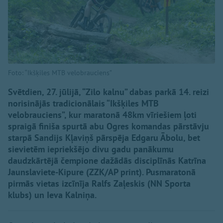
Foto: “Ikšķiles MTB velobrauciens”
Svētdien, 27. jūlijā, “Zilo kalnu” dabas parkā 14. reizi
norisinājās tradicionālais “Ikšķiles MTB
velobrauciens”, kur maratonā 48km vīriešiem ļoti
spraigā finiša spurtā abu Ogres komandas pārstāvju
starpā Sandijs Kļaviņš pārspēja Edgaru Ābolu, bet
sievietēm iepriekšējo divu gadu panākumu
daudzkārtējā čempione dažādās disciplīnās Katrīna
Jaunslaviete-Kipure (ZZK/AP print). Pusmaratonā
pirmās vietas izcīnīja Ralfs Zaļeskis (NN Sporta
klubs) un Ieva Kalniņa.