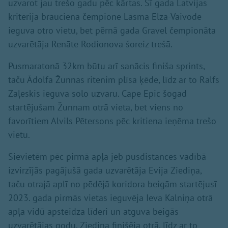
uzvarot jau trešo gadu pēc kārtas. Šī gada Latvijas
kritērija brauciena čempione Lāsma Elza-Vaivode
ieguva otro vietu, bet pērnā gada Gravel čempionāta
uzvarētāja Renāte Rodionova šoreiz trešā.
Pusmaratonā 32km būtu arī sanācis finiša sprints,
taču Ādolfa Žunnas ritenim plīsa ķēde, līdz ar to Ralfs
Zaļeskis ieguva solo uzvaru. Cape Epic šogad
startējušam Žunnam otrā vieta, bet viens no
favorītiem Alvils Pētersons pēc kritiena ieņēma trešo
vietu.
Sievietēm pēc pirmā apļa jeb pusdistances vadībā
izvirzījās pagājušā gada uzvarētāja Evija Ziediņa,
taču otrajā aplī no pēdējā koridora beigām startējusī
2023. gada pirmās vietas ieguvēja Ieva Kalniņa otrā
apļa vidū apsteidza līderi un atguva beigās
uzvarētājas godu. Ziediņa finišēja otrā, līdz ar to