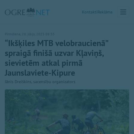
Kontakti
Reklāma
Pirmdiena, 28. jūlijs, 2025 08:55
“Ikšķiles MTB velobraucienā”
spraigā finišā uzvar Kļaviņš,
sievietēm atkal pirmā
Jaunslaviete-Kipure
Jānis Dreiškins, sacensību organizators