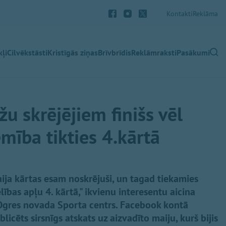
Kontakti
Reklāma
ļi
Cilvēkstāsti
Kristīgās ziņas
Brīvbrīdis
Reklāmraksti
Pasākumi
žu skrējējiem finišs vēl
mība tikties 4.kārtā
maija kārtas esam noskrējuši, un tagad tiekamies
selības apļu 4. kārtā," ikvienu interesentu aicina
n Ogres novada Sporta centrs. Facebook kontā
licēts sirsnīgs atskats uz aizvadīto maiju, kurš bijis