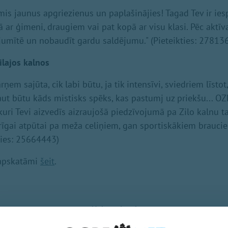
mis jaunus apgriezienus un paplašinājies! Tagad Tev ir iesp
 ar ģimeni, draugiem vai pat kopā ar visu klasi. Pēc aktīv
jumītē un nobaudīt gardu saldējumu." (Pieteikties: 27813
lajos kalnos
rņem sajūta, cik labi būtu, ja tik intensīvi, sviedriem līsto
t būtu kāds mistisks spēks, kas pastumj uz priekšu... OZ
kuri Tevi aizvedīs aizraujošā piedzīvojumā pa Zilo kalnu tak
īgai atpūtai pa meža celiņiem, gan sportiskākiem braucie
kties: 25664443)
i apskatāmi
šeit
.
Nākamais raksts