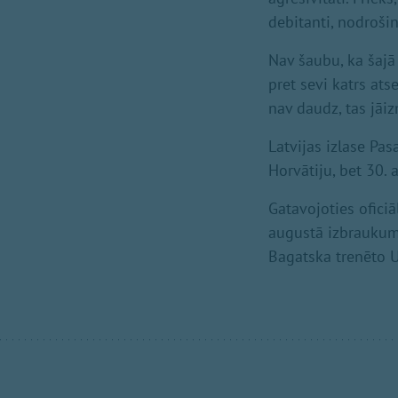
debitanti, nodroši
Nav šaubu, ka šajā
pret sevi katrs ats
nav daudz, tas jāiz
Latvijas izlase Pas
Horvātiju, bet 30.
Gatavojoties ofici
augustā izbraukumā
Bagatska trenēto U