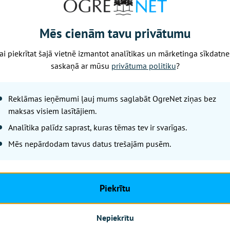
Piektdiena, 7. augusts, 2026 15:31
Mēs cienām tavu privātumu
Ikšķilietis Štei
ai piekrītat šajā vietnē izmantot analītikas un mārketinga sīkdatne
Latvijas basketb
saskaņā ar mūsu
privātuma politiku
?
Osports.lv
Reklāmas ieņēmumi ļauj mums saglabāt OgreNet ziņas bez
Latvijas vīriešu basketbola izl
maksas visiem lasītājiem.
kandidātus, kuri gatavosies a
Analītika palīdz saprast, kuras tēmas tev ir svarīgas.
kvalifikācijas spēlēm. Viņu vi
Mēs nepārdodam tavus datus trešajām pusēm.
Šteinbergs.
Piekrītu
Nepiekrītu