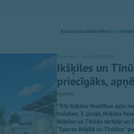
Kultūra
Aktuāli
Drošība
Sports
Viedok
Pirmdiena, 1. jūnijs, 2026 08:38
Ikšķiles un Tīnū
priecīgāks, apņē
OgreNet
"Trīs Ikšķiles Veselības apļu 
trešdien, 3. jūnijā, Ikšķiles Ve
Ikšķiles un Tīnūžu skrējēji u
"Sporto Ikšķilē un Tīnūžos" pub