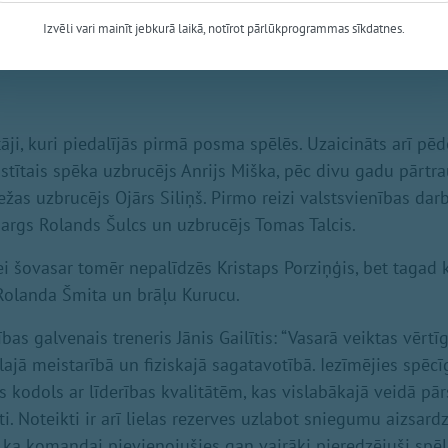
Izvēli vari mainīt jebkurā laikā, notīrot pārlūkprogrammas sīkdatnes.
tāji, kuri piedalījās pirmā posma spēlēs. Uzaicināts arī pē
istītais spēka uzbrucējs Anrijs Miška, pēc divu gadu pārt
ežas uzbrucējs Ojārs Siliņš. Pirmo reizi valstsvienības darb
zsargs Rolands Šulcs un uzbrucējs Tomas Talcis.
sei šovasar tomēr nepalīdzēs Kristaps Porziņģis, bet tagad 
Rolanda Šmita un brāļu Kurucu.
ības galvenais treneris Jānis Gailītis: “Vasarā veiktas vērtīg
lajā meistarībā un fiziskajā sagatavotībā. Iezīmējies spēcī
 kodols ar līderības kvalitātēm, kas vislabākajā veidā pā
. Noteikti ir arī lielas rezerves uzlabot sniegumu aizsard
s, ka komandai pievienojušies gan vairāki pieredzējuši spēlē