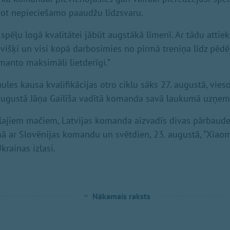
not nepieciešamo paaudžu līdzsvaru.
 spēļu logā kvalitātei jābūt augstākā līmenī. Ar tādu atti
evišķi un visi kopā darbosimies no pirmā treniņa līdz pēdēj
manto maksimāli lietderīgi.”
aules kausa kvalifikācijas otro ciklu sāks 27. augustā, vieso
 augustā Jāņa Gailīša vadītā komanda savā laukumā uzņems
ālajiem mačiem, Latvijas komanda aizvadīs divas pārbaudes
 ar Slovēnijas komandu un svētdien, 23. augustā, “Xiaom
krainas izlasi.
Nākamais raksts