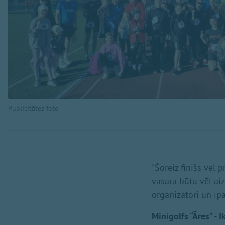
Publicitātes foto
"Šoreiz finišs vēl 
vasara būtu vēl ai
organizatori un īpa
Minigolfs “Āres” - 