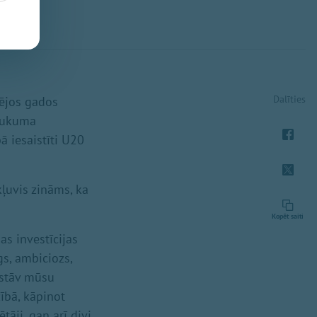
Dalīties
dējos gados
raukuma
ā iesaistīti U20
kļuvis zināms, ka
Kopēt saiti
as investīcijas
gs, ambiciozs,
rstāv mūsu
zībā, kāpinot
tāji, gan arī divi