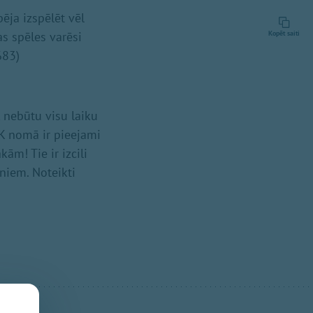
ēja izspēlēt vēl
as spēles varēsi
Kopēt saiti
683)
t, nebūtu visu laiku
K nomā ir pieejami
ām! Tie ir izcili
niem. Noteikti