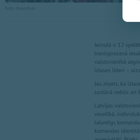
Foto: Osports.lv
Ierindā ir 12 spēlē
treniņprocesā iesa
valstsvienībā atgri
izlases līderi – ai
Jau ziņots, ka izla
sastāvā nebūs arī 
Latvijas valstsvien
veselībā, individuā
talantīgs komandas
komandas identitāti
agresivitāti. Priek