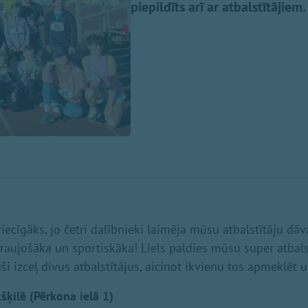
piepildīts arī ar atbalstītājiem.
priecīgāks, jo četri dalībnieki laimēja mūsu atbalstītāju dāv
zraujošāka un sportiskāka! Liels paldies mūsu super atbalst
ši izceļ divus atbalstītājus, aicinot ikvienu tos apmeklēt 
Ikšķilē (Pērkona ielā 1)