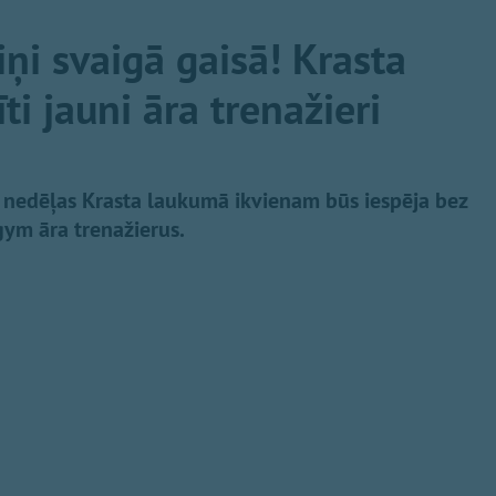
ņi svaigā gaisā! Krasta
i jauni āra trenažieri
 nedēļas Krasta laukumā ikvienam būs iespēja bez
ym āra trenažierus.