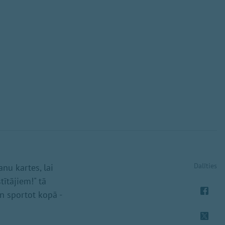
Dalīties
anu kartes, lai
ītājiem!" tā
un sportot kopā -