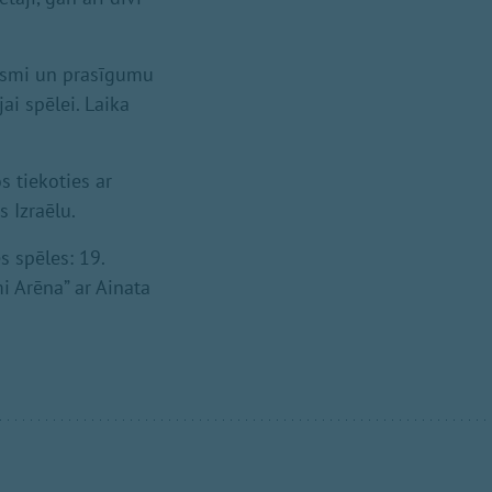
eksmi un prasīgumu
ai spēlei. Laika
s tiekoties ar
 Izraēlu.
 spēles: 19.
i Arēna” ar Ainata