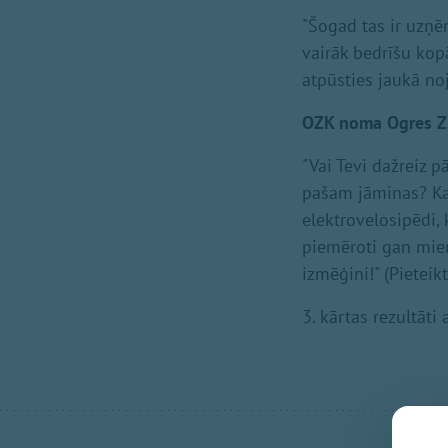
"Šogad tas ir uzņē
vairāk bedrīšu kopā
atpūsties jaukā no
OZK noma Ogres Zi
"Vai Tevi dažreiz pā
pašam jāminas? Kau
elektrovelosipēdi, 
piemēroti gan mier
izmēģini!" (Pietei
3. kārtas rezultāt