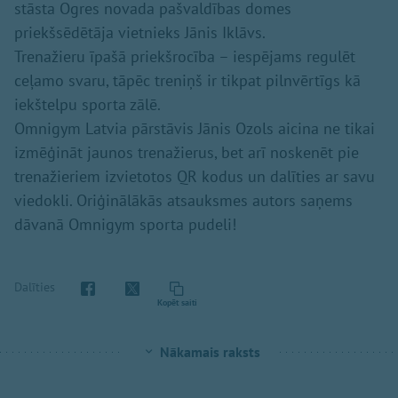
stāsta Ogres novada pašvaldības domes
priekšsēdētāja vietnieks Jānis Iklāvs.
Trenažieru īpašā priekšrocība – iespējams regulēt
ceļamo svaru, tāpēc treniņš ir tikpat pilnvērtīgs kā
iekštelpu sporta zālē.
Omnigym Latvia pārstāvis Jānis Ozols aicina ne tikai
izmēģināt jaunos trenažierus, bet arī noskenēt pie
trenažieriem izvietotos QR kodus un dalīties ar savu
viedokli. Oriģinālākās atsauksmes autors saņems
dāvanā Omnigym sporta pudeli!
Dalīties
Kopēt saiti
Nākamais raksts