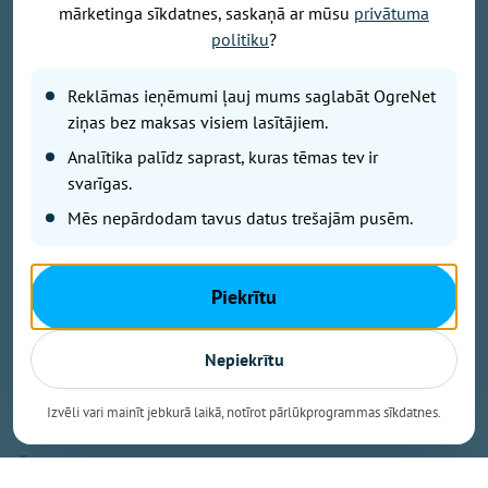
mārketinga sīkdatnes, saskaņā ar mūsu
privātuma
Attēls: Ogres novads
politiku
?
Ogres novada Mazozolu pagasts ierindojies piektajā
vietā starp Latvijas zaļākajiem pagastiem - šeit
Reklāmas ieņēmumi ļauj mums saglabāt OgreNet
bioloģiski tiek apsaimniekoti 73,4 % no visas
ziņas bez maksas visiem lasītājiem.
lauksaimniecībā izmantojamās zemes. Tas ir vairāk
Analītika palīdz saprast, kuras tēmas tev ir
nekā trīsarpus reizes virs valsts vidējā rādītāja un
svarīgas.
vienīgais Ogres novada pagasts, kas iekļuvis
Mēs nepārdodam tavus datus trešajām pusēm.
prestižajā BIO TOP 10 sarakstā pēc bioloģiski
sertificētās lauksaimniecības zemes platības
īpatsvara. Šāds sasniegums apliecina, ka Mazozolu
Piekrītu
pusē bioloģiskā saimniekošana kļuvusi par
dominējošo lauksaimniecības praksi – gandrīz trīs
ceturtdaļās lauku netiek izmantoti minerālmēsli un
Nepiekrītu
sintētiskie pesticīdi, kas nāk par labu gan videi, gan
vietējiem iedzīvotājiem un saimniekiem.
Izvēli vari mainīt jebkurā laikā, notīrot pārlūkprogrammas sīkdatnes.
Šie dati izriet no Latvijas Bioloģiskās