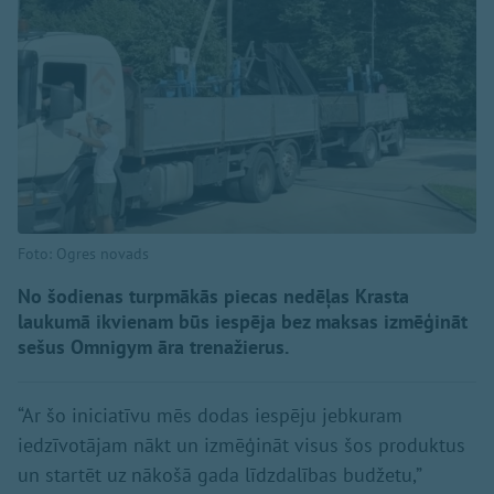
Foto: Ogres novads
No šodienas turpmākās piecas nedēļas Krasta
laukumā ikvienam būs iespēja bez maksas izmēģināt
sešus Omnigym āra trenažierus.
“Ar šo iniciatīvu mēs dodas iespēju jebkuram
iedzīvotājam nākt un izmēģināt visus šos produktus
un startēt uz nākošā gada līdzdalības budžetu,”