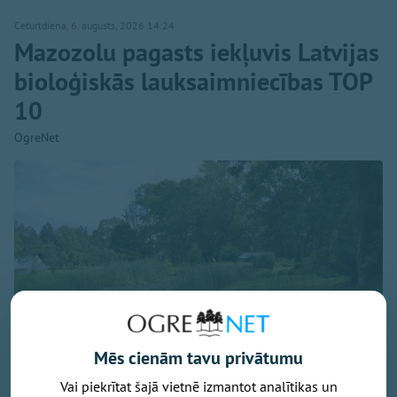
Ceturtdiena, 6. augusts, 2026 14:24
Mazozolu pagasts iekļuvis Latvijas
bioloģiskās lauksaimniecības TOP
10
OgreNet
Mēs cienām tavu privātumu
Vai piekrītat šajā vietnē izmantot analītikas un