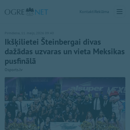
Kontakti
Reklāma
Pirmdiena, 11. maijs, 2026 09:40
Ikšķilietei Šteinbergai divas
dažādas uzvaras un vieta Meksikas
pusfinālā
Osports.lv