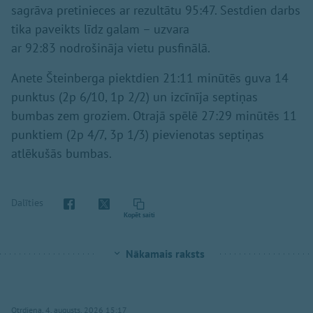
sagrāva pretinieces ar rezultātu
95:47
. Sestdien darbs
tika paveikts līdz galam – uzvara
ar
92:83
nodrošināja vietu pusfinālā.
Anete Šteinberga piektdien 21:11 minūtēs guva 14
punktus (2p 6/10, 1p 2/2) un izcīnīja septiņas
bumbas zem groziem. Otrajā spēlē 27:29 minūtēs 11
punktiem (2p 4/7, 3p 1/3) pievienotas septiņas
atlēkušās bumbas.
Dalīties
Kopēt saiti
Nākamais raksts
Otrdiena, 4. augusts, 2026 15:17