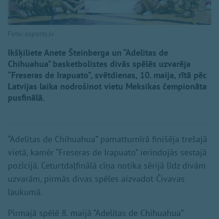
Foto: osports.lv
Ikšķiliete Anete Šteinberga un “Adelitas de
Chihuahua” basketbolistes divās spēlēs uzvarēja
“Freseras de Irapuato”, svētdienas, 10. maija, rītā pēc
Latvijas laika nodrošinot vietu Meksikas čempionāta
pusfinālā.
“Adelitas de Chihuahua” pamatturnīrā finišēja trešajā
vietā, kamēr “Freseras de Irapuato” ierindojās sestajā
pozīcijā. Ceturtdaļfinālā cīņa notika sērijā līdz divām
uzvarām, pirmās divas spēles aizvadot Čivavas
laukumā.
Pirmajā spēlē 8. maijā “Adelitas de Chihuahua”