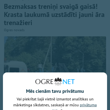
Bezmaksas treniņi svaigā gaisā!
Krasta laukumā uzstādīti jauni āra
trenažieri
Ogres novads
Mēs cienām tavu privātumu
Vai piekrītat šajā vietnē izmantot analītikas un
mārketinga sīkdatnes, saskaņā ar mūsu
privātuma