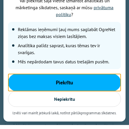
Vai piekrītat šajā vietnē izmantot analītikas un
mārketinga sīkdatnes, saskaņā ar mūsu
privātuma
Foto: Ogres novads
politiku
?
No šodienas turpmākās piecas nedēļas Krasta
Reklāmas ieņēmumi ļauj mums saglabāt OgreNet
laukumā ikvienam būs iespēja bez maksas izmēģināt
ziņas bez maksas visiem lasītājiem.
sešus Omnigym āra trenažierus.
Analītika palīdz saprast, kuras tēmas tev ir
svarīgas.
“Ar šo iniciatīvu mēs dodas iespēju jebkuram
Mēs nepārdodam tavus datus trešajām pusēm.
iedzīvotājam nākt un izmēģināt visus šos produktus
un startēt uz nākošā gada līdzdalības budžetu,”
stāsta Ogres novada pašvaldības domes
Piekrītu
priekšsēdētāja vietnieks Jānis Iklāvs.
Trenažieru īpašā priekšrocība – iespējams regulēt
Nepiekrītu
ceļamo svaru, tāpēc treniņš ir tikpat pilnvērtīgs kā
iekštelpu sporta zālē.
Izvēli vari mainīt jebkurā laikā, notīrot pārlūkprogrammas sīkdatnes.
Omnigym Latvia pārstāvis Jānis Ozols aicina ne tikai
izmēģināt jaunos trenažierus, bet arī noskenēt pie