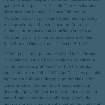
galam izturēja piecas. Mežaks finišēja 25 sekundes
aiz otrās vietas ieguvēja Gustava Edelhofa ar
“Porsche 911 S” un par tikai 3.6 sekundēm pārspēja
tuvākos sekotājus Klausu Pančiru un Andreasu
Gildenu, kuri brauca vienā ekipāžā un startēja ar
“Porsche 911 ST 2.3”. Pārliecinošu uzvaru svinēja
Ralfs Ēme un Niklass Ēme ar “Porsche 911 ST”.
“Šī nebija pastaiga pa parku,” stāsta Matīss Mežaks.
“Līdz galam tikām, un līdz ar nagiem uz pjedestāla.
Kā jau paredzēju, pret “Porsche 911 ST” pietrūka
jauda, lai ar tiem cīnītos kā līdzīgs. Sacīkstes puslaikā
ieplānojām obligātos pitstopus (minimālais laiks –
četras minūtes), domāju braukt tieši puslaikā un
degviela bija sapildīts attiecīgais daudzums. Kā jau
parasti, sanāca nobraukt papildus apli, kurā, pie
lielākās slodzes dzinējam, sāka pietrūkt degviela. Bet