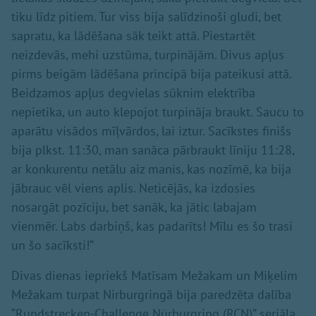
tiku līdz pitiem. Tur viss bija salīdzinoši gludi, bet
sapratu, ka lādēšana sāk teikt attā. Piestartēt
neizdevās, mehi uzstūma, turpinājām. Divus apļus
pirms beigām lādēšana principā bija pateikusi attā.
Beidzamos apļus degvielas sūknim elektrība
nepietika, un auto klepojot turpināja braukt. Saucu to
aparātu visādos mīļvārdos, lai iztur. Sacīkstes finišs
bija plkst. 11:30, man sanāca pārbraukt līniju 11:28,
ar konkurentu netālu aiz manis, kas nozīmē, ka bija
jābrauc vēl viens aplis. Neticējās, ka izdosies
nosargāt pozīciju, bet sanāk, ka jātic labajam
vienmēr. Labs darbiņš, kas padarīts! Mīlu es šo trasi
un šo sacīksti!”
Divas dienas iepriekš Matīsam Mežakam un Miķelim
Mežakam turpat Nirburgringā bija paredzēta dalība
“Rundstrecken‑Challenge Nürburgring (RCN)” seriāla