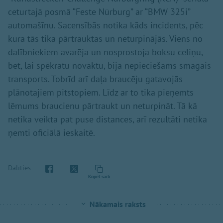
ceturtajā posmā “Feste Nürburg” ar “BMW 325i”
automašīnu. Sacensībās notika kāds incidents, pēc
kura tās tika pārtrauktas un neturpinājās. Viens no
dalībniekiem avarēja un nosprostoja boksu celiņu,
bet, lai spēkratu novāktu, bija nepieciešams smagais
transports. Tobrīd arī daļa braucēju gatavojās
plānotajiem pitstopiem. Līdz ar to tika pieņemts
lēmums braucienu pārtraukt un neturpināt. Tā kā
netika veikta pat puse distances, arī rezultāti netika
ņemti oficiālā ieskaitē.
Dalīties
Kopēt saiti
Nākamais raksts