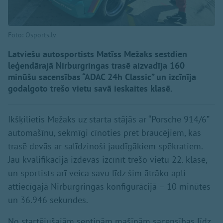
Foto: Osports.lv
Latviešu autosportists Matīss Mežaks sestdien
leģendārajā Nirburgringas trasē aizvadīja 160
minūšu sacensības “ADAC 24h Classic” un izcīnīja
godalgoto trešo vietu savā ieskaites klasē.
Ikšķilietis Mežaks uz starta stājās ar “Porsche 914/6”
automašīnu, sekmīgi cīnoties pret braucējiem, kas
trasē devās ar salīdzinoši jaudīgākiem spēkratiem.
Jau kvalifikācijā izdevās izcīnīt trešo vietu 22. klasē,
un sportists arī veica savu līdz šim ātrāko apli
attiecīgajā Nirburgringas konfigurācijā – 10 minūtes
un 36.946 sekundes.
No startējušajām septiņām mašīnām sacensības līdz