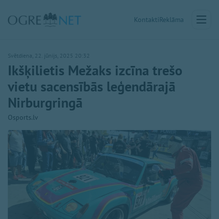
Kontakti
Reklāma
Svētdiena, 22. jūnijs, 2025 20:32
Ikšķilietis Mežaks izcīna trešo
vietu sacensībās leģendārajā
Nirburgringā
Osports.lv