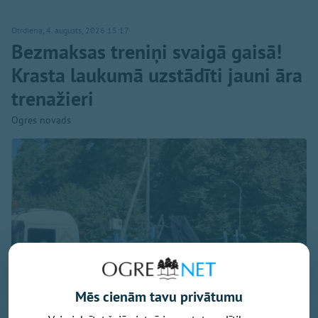
Otrdiena, 4. augusts, 2026 15:17
Bezmaksas treniņi svaigā gaisā!
Krasta laukumā uzstādīti jauni āra
trenažieri
Ogres novads
Mēs cienām tavu privātumu