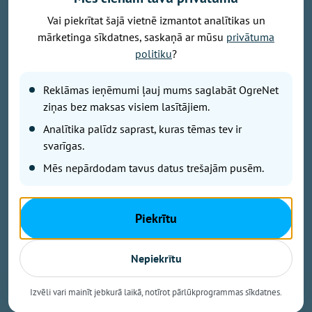
Vai piekrītat šajā vietnē izmantot analītikas un
mārketinga sīkdatnes, saskaņā ar mūsu
privātuma
Foto: Ogres novads
politiku
?
No šodienas turpmākās piecas nedēļas Krasta
Reklāmas ieņēmumi ļauj mums saglabāt OgreNet
laukumā ikvienam būs iespēja bez maksas izmēģināt
ziņas bez maksas visiem lasītājiem.
sešus Omnigym āra trenažierus.
Analītika palīdz saprast, kuras tēmas tev ir
svarīgas.
“Ar šo iniciatīvu mēs dodas iespēju jebkuram
Mēs nepārdodam tavus datus trešajām pusēm.
iedzīvotājam nākt un izmēģināt visus šos produktus
un startēt uz nākošā gada līdzdalības budžetu,”
stāsta Ogres novada pašvaldības domes
Piekrītu
priekšsēdētāja vietnieks Jānis Iklāvs.
Trenažieru īpašā priekšrocība – iespējams regulēt
Nepiekrītu
ceļamo svaru, tāpēc treniņš ir tikpat pilnvērtīgs kā
iekštelpu sporta zālē.
Izvēli vari mainīt jebkurā laikā, notīrot pārlūkprogrammas sīkdatnes.
Omnigym Latvia pārstāvis Jānis Ozols aicina ne tikai