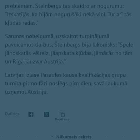
problēmām. Šteinbergs tas skaidro ar nogurumu:
“Izskatījās, ka bijām nogurušāki nekā viņi. Tur arī tās
kļūdas radās.”
Sarunas nobeigumā, uzskaitot turpinājumā
paveicamos darbus, Šteinbergs bija lakonisks: “Spēle
jānoskatās vēlreiz, jāapskata kļūdas, jāmācās no tām
un Rīgā jāuzvar Austrija.”
Latvijas izlase Pasaules kausa kvalifikācijas grupu
turnīra pirmo fāzi noslēgs pirmdien, savā laukumā
uzņemot Austriju.
Dalīties
Kopēt saiti
Nākamais raksts