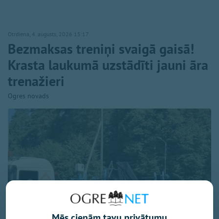
Otrdiena, 4. augusts, 2026 15:17
Bezmaksas treniņi svaigā gaisā!
Krasta laukumā uzstādīti jauni āra
trenažieri
Ogres novads
Mēs cienām tavu privātumu