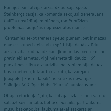
Runājot par Latvijas aizsardzību šajā spēlē,
Šteinbergs sacīja, ka komanda sekojusi trenera Jāņa
Gailīša nostādītajam plānam, tomēr brīžiem
problēmas radījušas neprecizitātes niansēs.
“Centāmies sekot trenera spēles plānam, bet ir mazās
nianses, kuras izteica visu spēli. Bija daudz kļūdu
aizsardzībā, kad palīdzējām [komandas biedriem], bet
pretinieki atmetās. Viņi neiemeta tik daudz – 69
punkti nav slikta aizsardzība, bet viņiem bija daudz
brīvu metienu, līdz ar to uzskatu, ka varējām
[nospēlēt] krietni labāk,” no kritikas nevairījās
Spānijas ACB līgas kluba “Murcia” jaunieguvums.
Otrajā ceturtdaļā šķita, ka Latvijas izlase spēli varētu
salauzt sev par labu, bet pēc puslaika pārtraukuma
mūsu basketbolisti laukumā atkal saskārās ar