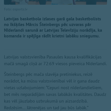
Foto: osports.lv
Latvijas basketbola izlases garā gala basketbolists
no Ikšķiles Mārcis Šteinbergs pēc uzvaras pār
Nīderlandi sarunā ar Latvijas Televīziju norādīja, ka
komanda ir spējīga rādīt krietni labāku sniegumu.
Latvijas valstsvienība Pasaules kausa kvalifikācijas
mačā smagā cīņā ar 72:69 viesos pieveica Nīderlandi.
Šteinbergs pēc mača slavēja pretiniekus, reizē
norādot, ka mūsu valstsvienībai vēl ir gana daudz
vietas uzlabojumiem: “Cepuri nost nīderlandiešiem,
bet mēs neparādījām savas labākās kvalitātes. Daudz
kas vēl jāuzlabo uzbrukumā un aizsardzībā.
Redzēsim… Jātrenējas un tad jau būs labāk.”