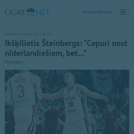
Kontakti
Reklāma
Svētdiena, 5. jūlijs, 2026 07:00
Ikšķilietis Šteinbergs: “Cepuri nost
nīderlandiešiem, bet…”
Osports.lv