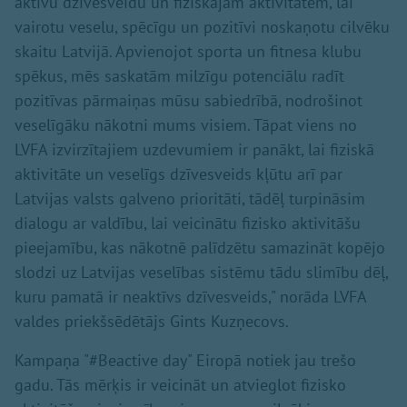
aktīvu dzīvesveidu un fiziskajām aktivitātēm, lai
vairotu veselu, spēcīgu un pozitīvi noskaņotu cilvēku
skaitu Latvijā. Apvienojot sporta un fitnesa klubu
spēkus, mēs saskatām milzīgu potenciālu radīt
pozitīvas pārmaiņas mūsu sabiedrībā, nodrošinot
veselīgāku nākotni mums visiem. Tāpat viens no
LVFA izvirzītajiem uzdevumiem ir panākt, lai fiziskā
aktivitāte un veselīgs dzīvesveids kļūtu arī par
Latvijas valsts galveno prioritāti, tādēļ turpināsim
dialogu ar valdību, lai veicinātu fizisko aktivitāšu
pieejamību, kas nākotnē palīdzētu samazināt kopējo
slodzi uz Latvijas veselības sistēmu tādu slimību dēļ,
kuru pamatā ir neaktīvs dzīvesveids," norāda LVFA
valdes priekšsēdētājs Gints Kuzņecovs.
Kampaņa "#Beactive day" Eiropā notiek jau trešo
gadu. Tās mērķis ir veicināt un atvieglot fizisko