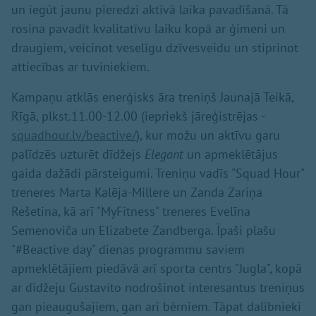
un iegūt jaunu pieredzi aktīvā laika pavadīšanā. Tā
rosina pavadīt kvalitatīvu laiku kopā ar ģimeni un
draugiem, veicinot veselīgu dzīvesveidu un stiprinot
attiecības ar tuviniekiem.
Kampaņu atklās enerģisks āra treniņš Jaunajā Teikā,
Rīgā, plkst.11.00-12.00 (iepriekš jāreģistrējas -
squadhour.lv/beactive/
), kur možu un aktīvu garu
palīdzēs uzturēt dīdžejs
Elegant
un apmeklētājus
gaida dažādi pārsteigumi. Treniņu vadīs "Squad Hour"
treneres Marta Kalēja-Millere un Zanda Zariņa
Rešetina, kā arī "MyFitness" treneres Evelīna
Semenoviča un Elizabete Zandberga. Īpaši plašu
"#Beactive day" dienas programmu saviem
apmeklētājiem piedāvā arī sporta centrs "Jugla", kopā
ar dīdžeju Gustavito nodrošinot interesantus treniņus
gan pieaugušajiem, gan arī bērniem. Tāpat dalībnieki