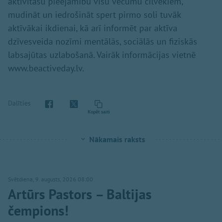
aktivitāšu pieejamību visu vecumu cilvēkiem,
mudināt un iedrošināt spert pirmo soli tuvāk
aktīvākai ikdienai, kā arī informēt par aktīva
dzīvesveida nozīmi mentālās, sociālās un fiziskās
labsajūtas uzlabošanā. Vairāk informācijas vietnē
www.beactiveday.lv.
Dalīties
Kopēt saiti
Nākamais raksts
Svētdiena, 9. augusts, 2026 08:00
Artūrs Pastors – Baltijas
čempions!