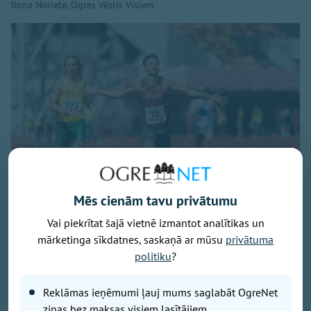
Ilona Noriete, Ogres Vēstis Visiem
Mēs cienām tavu privātumu
Vai piekrītat šajā vietnē izmantot analītikas un
Publicitātes foto
mārketinga sīkdatnes, saskaņā ar mūsu
privātuma
Augusta pirmajā dienā Rīgā norisinājās tradicionālais
politiku
?
Baltijas čempionāts vieglatlētikā, kurā lieliski startēja
Ogres sportists Artūrs Pastors. Viņš izcīnīja uzvaru
Reklāmas ieņēmumi ļauj mums saglabāt OgreNet
400 metru skrējienā, kā arī palīdzēja Latvijas izlasei
ziņas bez maksas visiem lasītājiem.