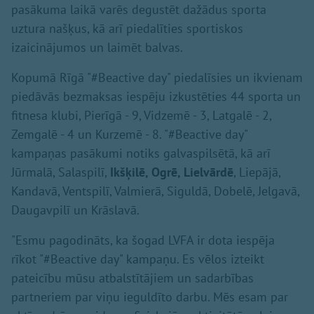
pasākuma laikā varēs degustēt dažādus sporta
uztura našķus, kā arī piedalīties sportiskos
izaicinājumos un laimēt balvas.
Kopumā Rīgā "#Beactive day" piedalīsies un ikvienam
piedāvās bezmaksas iespēju izkustēties 44 sporta un
fitnesa klubi, Pierīgā - 9, Vidzemē - 3, Latgalē - 2,
Zemgalē - 4 un Kurzemē - 8. "#Beactive day"
kampaņas pasākumi notiks galvaspilsētā, kā arī
Jūrmalā, Salaspilī,
Ikšķilē, Ogrē, Lielvārdē
, Liepājā,
Kandavā, Ventspilī, Valmierā, Siguldā, Dobelē, Jelgavā,
Daugavpilī un Krāslavā.
"Esmu pagodināts, ka šogad LVFA ir dota iespēja
rīkot "#Beactive day" kampaņu. Es vēlos izteikt
pateicību mūsu atbalstītājiem un sadarbības
partneriem par viņu ieguldīto darbu. Mēs esam par