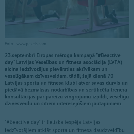
Foto - www.pexels.com
23.septembrī Eiropas mēroga kampaņā "#Beactive
day" Latvijas Veselības un fitnesa asociācija (LVFA)
aicina iedzīvotājus pievērsties aktīvākam un
veselīgākam dzīvesveidam, tādēļ šajā dienā 70
Latvijas sporta un fitnesa klubi atver savas durvis un
piedāvā bezmaksas nodarbības un sertificēta trenera
konsultācijas par pareizu vingrojumu izpildi, veselīgu
dzīvesveidu un citiem interesējošiem jautājumiem.
"#Beactive day" ir lieliska iespēja Latvijas
iedzīvotājiem atklāt sporta un fitnesa daudzveidību