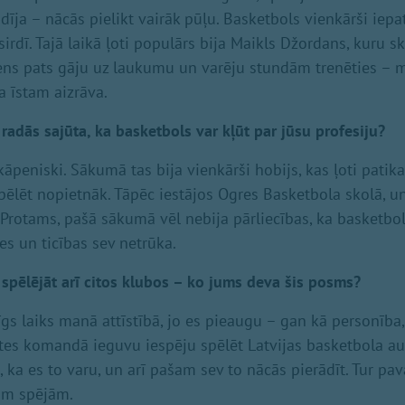
īja – nācās pielikt vairāk pūļu. Basketbols vienkārši iepa
sirdī. Tajā laikā ļoti populārs bija Maikls Džordans, kuru sk
ens pats gāju uz laukumu un varēju stundām trenēties – mes
 īstam aizrāva.
adās sajūta, ka basketbols var kļūt par jūsu profesiju?
akāpeniski. Sākumā tas bija vienkārši hobijs, kas ļoti patika
spēlēt nopietnāk. Tāpēc iestājos Ogres Basketbola skolā, u
. Protams, pašā sākumā vēl nebija pārliecības, ka basketbol
es un ticības sev netrūka.
spēlējāt arī citos klubos – ko jums deva šis posms?
rīgs laiks manā attīstībā, jo es pieaugu – gan kā personība,
ātes komandā ieguvu iespēju spēlēt Latvijas basketbola au
ja, ka es to varu, un arī pašam sev to nācās pierādīt. Tur pa
vām spējām.