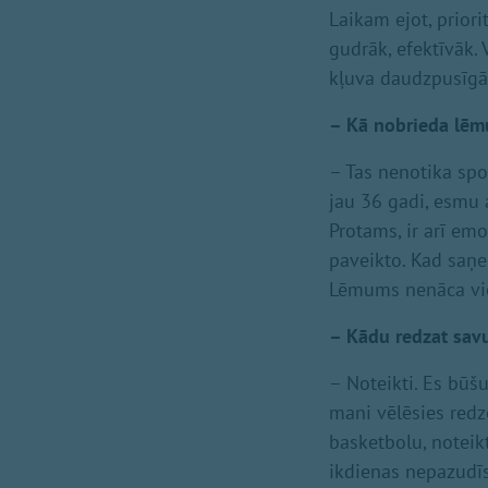
Laikam ejot, priori
gudrāk, efektīvāk.
kļuva daudzpusīg
– Kā nobrieda lēm
– Tas nenotika spo
jau 36 gadi, esmu 
Protams, ir arī emo
paveikto. Kad saņem
Lēmums nenāca viegl
– Kādu redzat sav
– Noteikti. Es būšu
mani vēlēsies redz
basketbolu, noteik
ikdienas nepazudīs