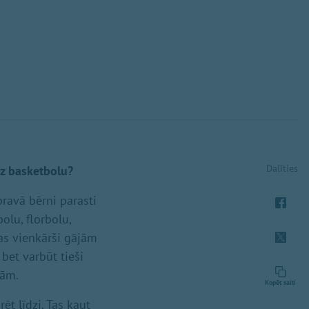
Dalīties
uz basketbolu?
pravā bērni parasti
olu, florbolu,
las vienkārši gājām
 bet varbūt tieši
tām.
Kopēt saiti
t līdzi. Tas kaut