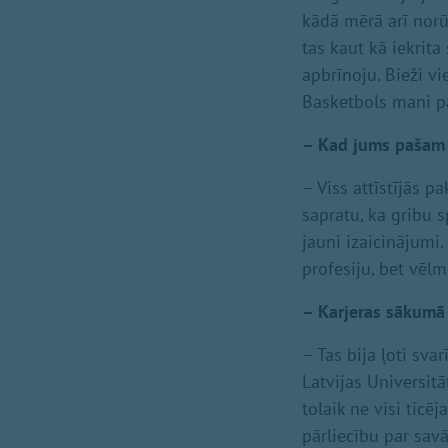
kādā mērā arī norūd
tas kaut kā iekrita 
apbrīnoju. Bieži vi
Basketbols mani pa
– Kad jums pašam r
– Viss attīstījās p
sapratu, ka gribu 
jauni izaicinājumi
profesiju, bet vēlm
– Karjeras sākumā 
– Tas bija ļoti sva
Latvijas Universit
tolaik ne visi ticē
pārliecību par sa