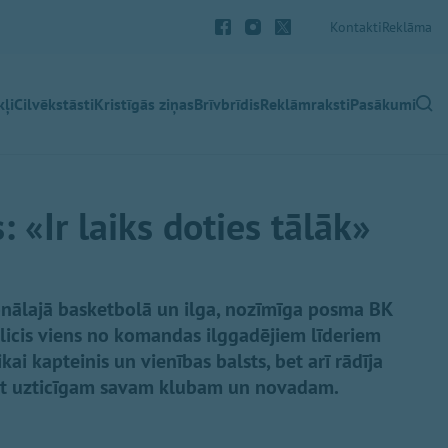
Kontakti
Reklāma
ļi
Cilvēkstāsti
Kristīgās ziņas
Brīvbrīdis
Reklāmraksti
Pasākumi
: «Ir laiks doties tālāk»
nālajā basketbolā un ilga, nozīmīga posma BK
 licis viens no komandas ilggadējiem līderiem
ikai kapteinis un vienības balsts, bet arī rādīja
ūt uzticīgam savam klubam un novadam.