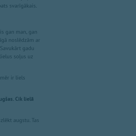
pats svarīgākais.
dis gan man, gan
līgā noslēdzām ar
. Savukārt gadu
ielus soļus uz
mēr ir liels
gšas. Cik lielā
uzlēkt augstu. Tas