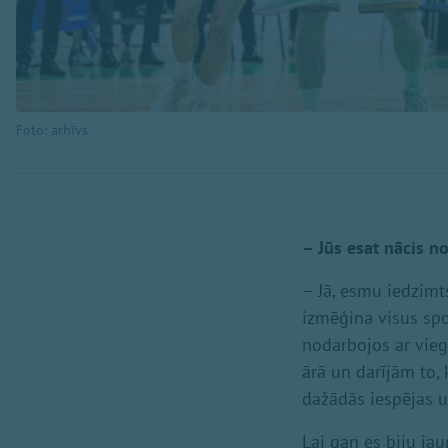
Foto: arhīvs
– Jūs esat nācis n
– Jā, esmu iedzimts
izmēģina visus spo
nodarbojos ar viegl
ārā un darījām to, 
dažādās iespējas u
Lai gan es biju ja