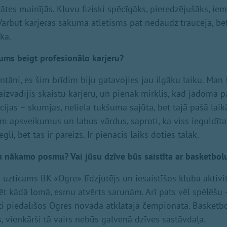
tātes mainījās. Kļuvu fiziski spēcīgāks, pieredzējušāks, iem
 Varbūt karjeras sākumā atlētisms pat nedaudz traucēja, b
āka.
ums beigt profesionālo karjeru?
ntāni, es šim brīdim biju gatavojies jau ilgāku laiku. Ma
aizvadījis skaistu karjeru, un pienāk mirklis, kad jādomā
cijas – skumjas, neliela tukšuma sajūta, bet tajā pašā laikā
 apsveikumus un labus vārdus, saproti, ka viss ieguldītais 
i, bet tas ir pareizs. Ir pienācis laiks doties tālāk.
u nākamo posmu? Vai jūsu dzīve būs saistīta ar basketbo
 uzticams BK «Ogre» līdzjutējs un iesaistīšos kluba aktivit
ēt kādā lomā, esmu atvērts sarunām. Arī pats vēl spēlēšu 
ti piedalīšos Ogres novada atklātajā čempionātā. Basket
, vienkārši tā vairs nebūs galvenā dzīves sastāvdaļa.