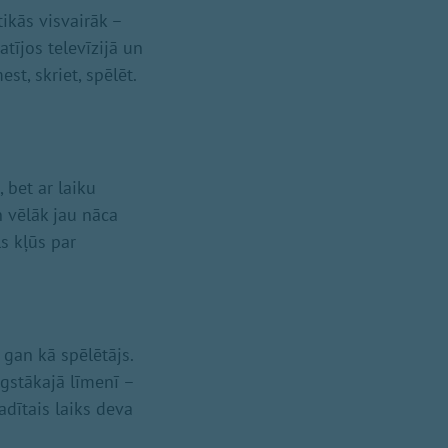
tikās visvairāk –
atījos televīzijā un
t, skriet, spēlēt.
, bet ar laiku
n vēlāk jau nāca
s kļūs par
 gan kā spēlētājs.
gstākajā līmenī –
vadītais laiks deva