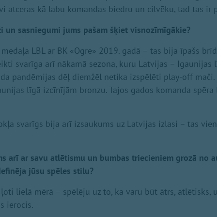
evi atceras kā labu komandas biedru un cilvēku, tad tas ir 
īži un sasniegumi jums pašam šķiet visnozīmīgākie?
 medaļa LBL ar BK «Ogre» 2019. gadā – tas bija īpašs brī
ikti svarīga arī nākamā sezona, kuru Latvijas – Igaunijas 
vida pandēmijas dēļ diemžēl netika izspēlēti play-off mači
gaunijas līgā izcīnījām bronzu. Tajos gados komanda spēra l
ļa svarīgs bija arī izsaukums uz Latvijas izlasi – tas vien
ms arī ar savu atlētismu un bumbas triecieniem grozā no au
efinēja jūsu spēles stilu?
oti lielā mērā – spēlēju uz to, ka varu būt ātrs, atlētisks, 
s ierocis.