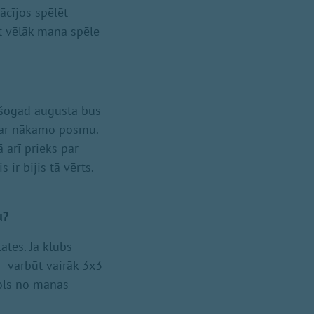
ācījos spēlēt
et vēlāk mana spēle
n šogad augustā būs
 par nākamo posmu.
 arī prieks par
ir bijis tā vērts.
lu?
ātēs. Ja klubs
– varbūt vairāk 3x3
bols no manas