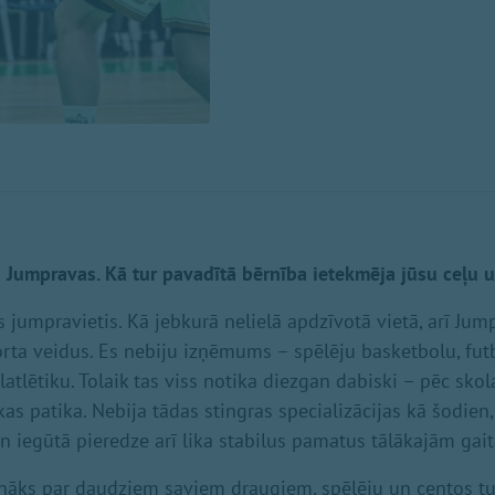
o Jumpravas. Kā tur pavadītā bērnība ietekmēja jūsu ceļu 
 jumpravietis. Kā jebkurā nelielā apdzīvotā vietā, arī Jum
rta veidus. Es nebiju izņēmums – spēlēju basketbolu, futb
atlētiku. Tolaik tas viss notika diezgan dabiski – pēc sko
kas patika. Nebija tādas stingras specializācijas kā šodien,
n iegūtā pieredze arī lika stabilus pamatus tālākajām gai
unāks par daudziem saviem draugiem, spēlēju un centos turē