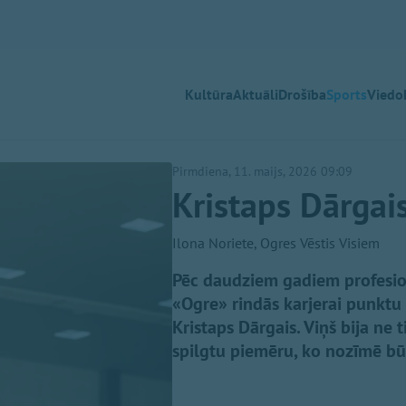
Kultūra
Aktuāli
Drošība
Sports
Viedok
Pirmdiena, 11. maijs, 2026 09:09
Kristaps Dārgais
Ilona Noriete, Ogres Vēstis Visiem
Pēc daudziem gadiem profesio
«Ogre» rindās karjerai punktu
Kristaps Dārgais. Viņš bija ne t
spilgtu piemēru, ko nozīmē b