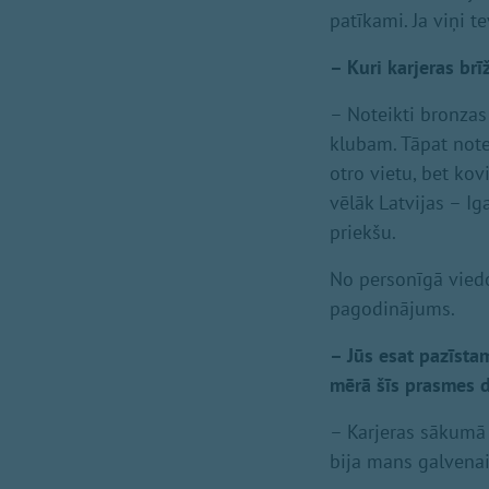
patīkami. Ja viņi t
– Kuri karjeras br
– Noteikti bronzas
klubam. Tāpat note
otro vietu, bet ko
vēlāk Latvijas – I
priekšu.
No personīgā viedok
pagodinājums.
– Jūs esat pazīsta
mērā šīs prasmes d
– Karjeras sākumā ļ
bija mans galvenai