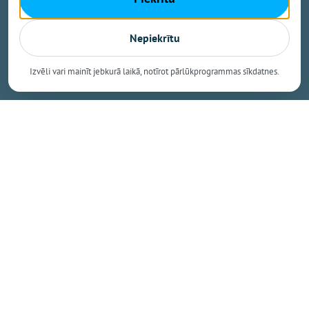
marta. Arī Matrevics (RFS) un Ozols (“Grobiņa”) nu ir
Latvijā.
Nepiekrītu
Izvēli vari mainīt jebkurā laikā, notīrot pārlūkprogrammas sīkdatnes.
Dalīties
Kopēt saiti
Nākamais raksts
Piektdiena, 7. augusts, 2026 15:31
Ikšķilietis Šteinbergs jau atkal
izsaukts uz Latvijas basketbola
izlasi
Osports.lv