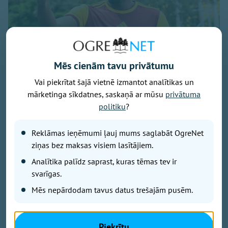
Foto: osports.lv
Mēs cienām tavu privātumu
Neilgi pēc Ingara Pūļa iegūšanas īrē no “Liepājas”
Vai piekrītat šajā vietnē izmantot analītikas un
debitantes “Ogre United” uzbrukumu pastiprinājis arī
mārketinga sīkdatnes, saskaņā ar mūsu
privātuma
24 gadus vecais franču centra uzbrucējs Žaks
politiku
?
Fokams.
Reklāmas ieņēmumi ļauj mums saglabāt OgreNet
ziņas bez maksas visiem lasītājiem.
Iepriekšējo sezonu viņš sāka kopā ar Rihardu
Analītika palīdz saprast, kuras tēmas tev ir
Matrevicu un Prāgas “Dukla” pirmajā komandā
svarīgas.
aizvadīja 12 līgas spēles un guva vienus vārtus, bet
Mēs nepārdodam tavus datus trešajām pusēm.
sezonu pabeidza Albānijā, kopā ar Robertu Ozolu
aizvadot četrus mačus “Bylis” rindās. Abas komandas
no savām līgām izkrita, bet Fokams nav spēlējis kopš
Piekrītu