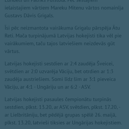
ielaistajiem vārtiem Mareku Mitenu vārtos nomainīja
Gustavs Dāvis Grigals.
Īsi pēc neizmantota vairākuma Grigalu pārspēja Ātu
Reti. Mača turpinājumā Latvijas hokejisti tika vēl pie
vairākumiem, taču tajos latviešiem neizdevās gūt
vārtus.
Latvijas hokejisti sestdien ar 2:4 zaudēja Šveicei,
svētdien ar 2:0 uzvarēja Vāciju, bet otrdien ar 1:3
zaudēja austriešiem. Somi līdz šim ar 3:1 pieveica
Vāciju, ar 4:1 - Ungāriju un ar 6:2 - ASV.
Latvijas hokejisti pasaules čempionātu turpinās
sestdien, plkst. 13.20, ar ASV, svētdien, plkst. 17.20, -
ar Lielbritāniju, bet pēdējā grupas spēlē 26. maijā,
plkst. 13.20, latvieši tiksies ar Ungārijas hokejistiem.