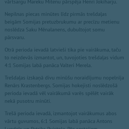
vārtsargu Mareku Mitenu pārspēja Henri Jokiharju.
Nepilnas piecas minūtes līdz pirmās trešdaļas
beigām Somijas pretuzbrukumu ar precīzu metienu
noslēdza Saku Mēnalanens, dubultojot somu
pārsvaru.
Otrā perioda ievadā latvieši tika pie vairākuma, taču
to neizdevās izmantot, un, tuvojoties trešdaļas vidum
4:1 Somijas labā panāca Valteri Merela.
Trešdaļas izskaņā divu minūšu noraidījumu nopelnīja
Renārs Krastenbergs. Somijas hokejisti noslēdzošā
perioda ievadā vēl vairākumā varēs spēlēt vairāk
nekā pusotru minūti.
Trešā perioda ievadā, izmantojot vairākumus abos
vārtu guvumos, 6:1 Somijas labā panāca Antons
Lundels un Patriks Puistola. Pēc sestajiem