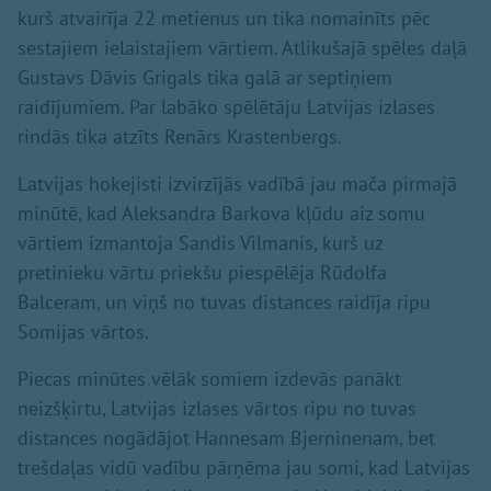
kurš atvairīja 22 metienus un tika nomainīts pēc
sestajiem ielaistajiem vārtiem. Atlikušajā spēles daļā
Gustavs Dāvis Grigals tika galā ar septiņiem
raidījumiem. Par labāko spēlētāju Latvijas izlases
rindās tika atzīts Renārs Krastenbergs.
Latvijas hokejisti izvirzījās vadībā jau mača pirmajā
minūtē, kad Aleksandra Barkova kļūdu aiz somu
vārtiem izmantoja Sandis Vilmanis, kurš uz
pretinieku vārtu priekšu piespēlēja Rūdolfa
Balceram, un viņš no tuvas distances raidīja ripu
Somijas vārtos.
Piecas minūtes vēlāk somiem izdevās panākt
neizšķirtu, Latvijas izlases vārtos ripu no tuvas
distances nogādājot Hannesam Bjerninenam, bet
trešdaļas vidū vadību pārņēma jau somi, kad Latvijas