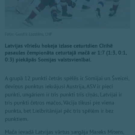
Foto: Guntis Lazdāns, LHF
Latvijas vīriešu hokeja izlase ceturtdien Cīrihē
pasaules čempionāta ceturtajā mačā ar 1:7 (1:3, 0:1,
0:3) piekāpās Somijas valstsvienībai.
A grupā 12 punkti četrās spēlēs ir Somijai un Šveicei,
deviņus punktus iekrājusi Austrija, ASV ir pieci
punkti, ungāriem ir trīs punkti trīs cīņās, Latvijai ir
trīs punkti četros mačos, Vācija tikusi pie viena
punkta, bet Lielbritānijai pēc trīs spēlēm ir bez
punktiem.
Mača ievadā Latvijas vārtus sargāja Mareks Mitens,