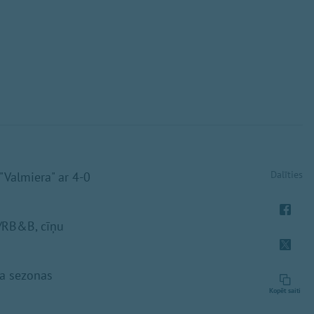
Dalīties
 "Valmiera" ar 4-0
"/RB&B, cīņu
da sezonas
Kopēt saiti