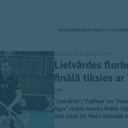
Kultūra
Aktuāli
Drošība
Sports
Viedok
Sestdiena, 15. aprīlis, 2023 09:02
Lielvārdes florb
finālā tiksies a
Leta
"Lielvārde"/"FatPipe" un "Valmi
līgas" vīriešu turnīra finālā.
sāks plkst.20. Maču tiešraidē t