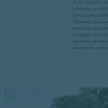
“Ar šo iniciatīvu 
produktus un start
domes priekšsēdētā
Trenažieru īpašā pr
pilnvērtīgs kā iekš
Omnigym Latvia pār
noskenēt pie trena
atsauksmes autor