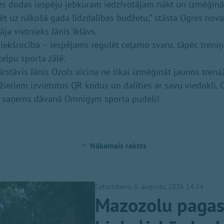
mēs dodas iespēju jebkuram iedzīvotājam nākt un izmēģinā
ēt uz nākošā gada līdzdalības budžetu,” stāsta Ogres nov
ja vietnieks Jānis Iklāvs.
iekšrocība – iespējams regulēt ceļamo svaru, tāpēc treniņš
telpu sporta zālē.
stāvis Jānis Ozols aicina ne tikai izmēģināt jaunos trenaži
žieriem izvietotos QR kodus un dalīties ar savu viedokli. 
s saņems dāvanā Omnigym sporta pudeli!
Nākamais raksts
Ceturtdiena, 6. augusts, 2026 14:24
Mazozolu pagast