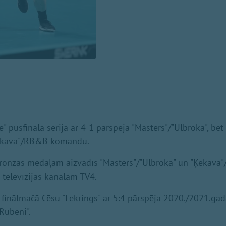
e" pusfināla sērijā ar 4-1 pārspēja "Masters"/"Ulbroka", bet
Ķekava"/RB&B komandu.
bronzas medaļām aizvadīs "Masters"/"Ulbroka" un "Ķekava
t televīzijas kanālam TV4.
finālmačā Cēsu "Lekrings" ar 5:4 pārspēja 2020./2021.ga
Rubeni".