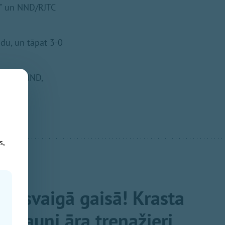
es" un NND/RJTC
ndu, un tāpat 3-0
ldogs"/NND,
s,
ņi svaigā gaisā! Krasta
i jauni āra trenažieri