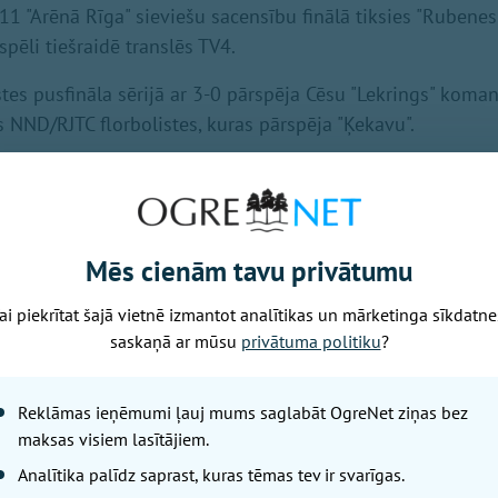
.11 "Arēnā Rīga" sieviešu sacensību finālā tiksies "Ruben
 spēli tiešraidē translēs TV4.
stes pusfināla sērijā ar 3-0 pārspēja Cēsu "Lekrings" koma
s NND/RJTC florbolistes, kuras pārspēja "Ķekavu".
 Kocēnu "Rubene" finālsērijā ar 3-0 pārspēja "Ķekavas Bul
empioņu kausu.
Mēs cienām tavu privātumu
Nākamais raksts
ai piekrītat šajā vietnē izmantot analītikas un mārketinga sīkdatne
saskaņā ar mūsu
privātuma politiku
?
Otrdiena, 4. augusts, 2026 15:17
Reklāmas ieņēmumi ļauj mums saglabāt OgreNet ziņas bez
Bezmaksas treni
maksas visiem lasītājiem.
laukumā uzstādīt
Analītika palīdz saprast, kuras tēmas tev ir svarīgas.