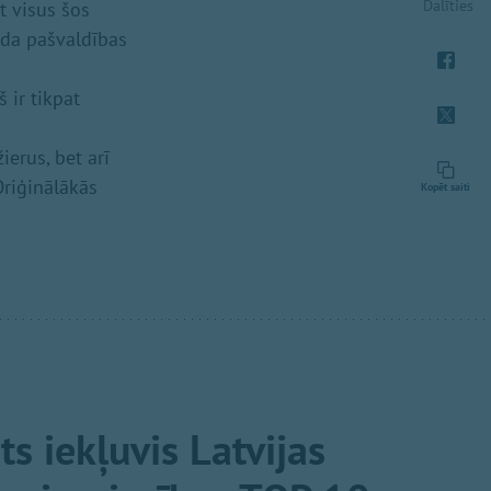
Dalīties
t visus šos
ada pašvaldības
 ir tikpat
erus, bet arī
Oriģinālākās
Kopēt saiti
s iekļuvis Latvijas