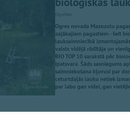
bioloģiskās lau
OgreNet
Ogres novada Mazozolu pagasts 
zaļākajiem pagastiem - šeit bi
lauksaimniecībā izmantojamās z
valsts vidējā rādītāja un vienī
BIO TOP 10 sarakstā pēc bioloģ
īpatsvara. Šāds sasniegums ap
saimniekošana kļuvusi par dom
ceturtdaļās lauku netiek izmant
par labu gan videi, gan vietēj