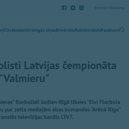
Kontakti
Reklāma
ļi
Cilvēkstāsti
Kristīgās ziņas
Brīvbrīdis
Reklāmraksti
Pasākumi
olisti Latvijas čempionāta
r "Valmieru"
eras" florbolisti šodien Rīgā tiksies "Elvi Florbola
 Cīņu par zelta medaļām abas komandas "Arēnā Rīga"
ranslēs televīzijas kanāls LTV7.