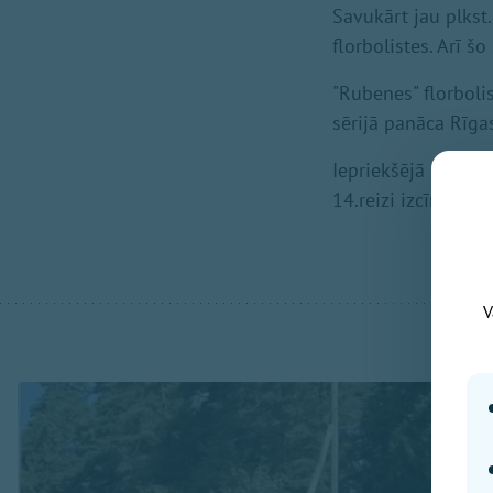
Savukārt jau plkst
florbolistes. Arī šo
"Rubenes" florboli
sērijā panāca Rīga
Iepriekšējā sezonā
14.reizi izcīnot č
V