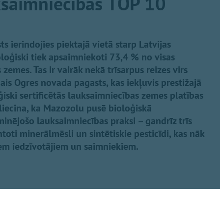
ksaimniecības TOP 10
ierindojies piektajā vietā starp Latvijas
oloģiski tiek apsaimniekoti 73,4 % no visas
emes. Tas ir vairāk nekā trīsarpus reizes virs
gais Ogres novada pagasts, kas iekļuvis prestižajā
iski sertificētās lauksaimniecības zemes platības
liecina, ka Mazozolu pusē bioloģiskā
inējošo lauksaimniecības praksi – gandrīz trīs
oti minerālmēsli un sintētiskie pesticīdi, kas nāk
iem iedzīvotājiem un saimniekiem.