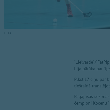
LETA
"Lielvārde"/"FatPip
bija pārāka par "
Plkst.17 cīņu par 
tiešraidē translējo
Pagājušās sezonas 
čempioni Kocēnu "