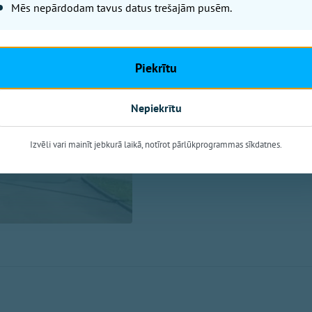
Mēs nepārdodam tavus datus trešajām pusēm.
Ogres novads
No šodienas turpmākās piecas
Piekrītu
maksas izmēģināt sešus Omnig
Nepiekrītu
Izvēli vari mainīt jebkurā laikā, notīrot pārlūkprogrammas sīkdatnes.