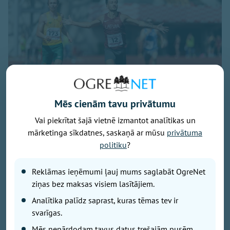
Mēs cienām tavu privātumu
Vai piekrītat šajā vietnē izmantot analītikas un
Publicitātes foto
mārketinga sīkdatnes, saskaņā ar mūsu
privātuma
Augusta pirmajā dienā Rīgā norisinājās tradicionālais
politiku
?
Baltijas čempionāts vieglatlētikā, kurā lieliski startēja
Ogres sportists Artūrs Pastors. Viņš izcīnīja uzvaru
Reklāmas ieņēmumi ļauj mums saglabāt OgreNet
400 metru skrējienā, kā arī palīdzēja Latvijas izlasei
ziņas bez maksas visiem lasītājiem.
triumfēt jauktajā 4x400 metru stafetē.
Analītika palīdz saprast, kuras tēmas tev ir
svarīgas.
Latvijas un Baltijas čempionāti tradicionāli iezīmē
Mēs nepārdodam tavus datus trešajām pusēm.