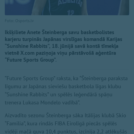
Foto: Osports.lv
Ikšķiliete Anete Šteinberga savu basketbolistes
karjeru turpinās Japānas virslīgas komandā Karijas
“Sunshine Rabbits”, 18. jūnijā savā kontā tīmekļa
vietnē X.com paziņoja viņu pārstāvošā aģentūra
“Future Sports Group”.
“Future Sports Group” raksta, ka “Šteinberga paraksta
līgumu ar Japānas sieviešu basketbola līgas klubu
“Sunshine Rabbits” un spēlēs leģendārā spāņu
trenera Lukasa Mondelo vadībā”.
Aizvadīto sezonu Šteinberga sāka Itālijas klubā Skio
“Familia”, kura rindās FIBA Eirolīgā piecās spēlēs
vidēji mačā guva 10,4 punktus, izcīnīja 2,2 atlēkušās