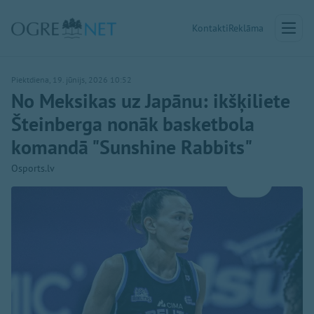
Kontakti
Reklāma
Piektdiena, 19. jūnijs, 2026 10:52
No Meksikas uz Japānu: ikšķiliete
Šteinberga nonāk basketbola
komandā "Sunshine Rabbits"
Osports.lv