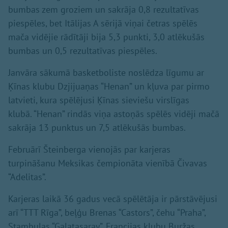
bumbas zem groziem un sakrāja 0,8 rezultatīvas
piespēles, bet Itālijas A sērijā viņai četras spēlēs
mača vidējie rādītāji bija 5,3 punkti, 3,0 atlēkušās
bumbas un 0,5 rezultatīvas piespēles.
Janvāra sākumā basketboliste noslēdza līgumu ar
Ķīnas klubu Dzjijuaņas “Henan” un kļuva par pirmo
latvieti, kura spēlējusi Ķīnas sieviešu virslīgas
klubā. “Henan” rindās viņa astoņās spēlēs vidēji mačā
sakrāja 13 punktus un 7,5 atlēkušās bumbas.
Februārī Šteinberga vienojās par karjeras
turpināšanu Meksikas čempionāta vienībā Čivavas
“Adelitas”.
Karjeras laikā 36 gadus vecā spēlētāja ir pārstāvējusi
arī “TTT Rīga”, beļģu Brenas “Castors”, čehu “Praha”,
Stambulas “Galatasaray”, Francijas klubu Buržas