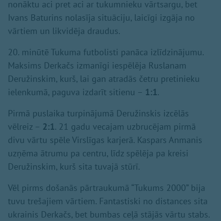
nonāktu aci pret aci ar tukumnieku vārtsargu, bet
Ivans Baturins nolasīja situāciju, laicīgi izgāja no
vārtiem un likvidēja draudus.
20. minūtē Tukuma futbolisti panāca izlīdzinājumu.
Maksims Derkačs izmanīgi iespēlēja Ruslanam
Deružinskim, kurš, lai gan atradās četru pretinieku
ielenkumā, paguva izdarīt sitienu –
1:1
.
Pirmā puslaika turpinājumā Deružinskis izcēlās
vēlreiz –
2:1
. 21 gadu vecajam uzbrucējam pirmā
divu vārtu spēle Virslīgas karjerā. Kaspars Anmanis
uzņēma ātrumu pa centru, līdz spēlēja pa kreisi
Deružinskim, kurš sita tuvajā stūrī.
Vēl pirms došanās pārtraukumā “Tukums 2000” bija
tuvu trešajiem vārtiem. Fantastiski no distances sita
ukrainis Derkačs, bet bumbas ceļā stājās vārtu stabs.