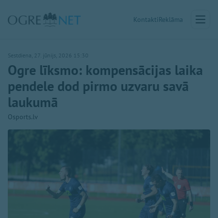
Kontakti
Reklāma
Sestdiena, 27. jūnijs, 2026 15:30
Ogre līksmo: kompensācijas laika
pendele dod pirmo uzvaru savā
laukumā
Osports.lv