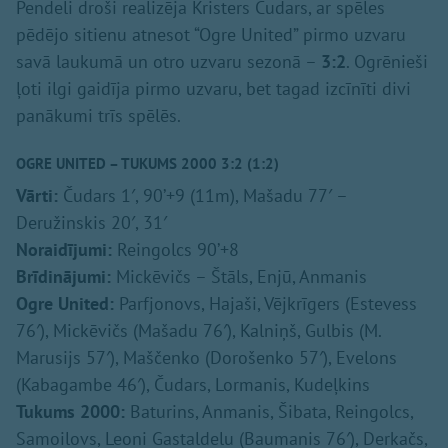
Pendeli droši realizēja Kristers Čudars, ar spēles
pēdējo sitienu atnesot “Ogre United” pirmo uzvaru
savā laukumā un otro uzvaru sezonā –
3:2
. Ogrēnieši
ļoti ilgi gaidīja pirmo uzvaru, bet tagad izcīnīti divi
panākumi trīs spēlēs.
OGRE UNITED – TUKUMS 2000 3:2 (1:2)
Vārti:
Čudars 1′, 90’+9 (11m), Mašadu 77′ –
Deružinskis 20′, 31′
Noraidījumi:
Reingolcs 90’+8
Brīdinājumi:
Mickēvičs – Štāls, Enjū, Anmanis
Ogre United:
Parfjonovs, Hajaši, Vējkrīgers (Estevess
76′), Mickēvičs (Mašadu 76′), Kalniņš, Gulbis (M.
Marusijs 57′), Maščenko (Dorošenko 57′), Evelons
(Kabagambe 46′), Čudars, Lormanis, Kudeļkins
Tukums 2000:
Baturins, Anmanis, Šibata, Reingolcs,
Samoilovs, Leoni Gastaldelu (Baumanis 76′), Derkačs,