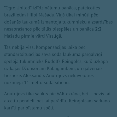
“Ogre United” izlīdzinājumu panāca, pateicoties
brazīlietim Filipi Mašadu. Viņš tikai minūti pēc
došanās laukumā izmantoja tukumnieku aizsardzības
nesaprašanos pēc tālās piespēles un panāca
2:2
.
Mašadu pirmie vārti Virslīgā.
Tas nebija viss. Kompensācijas laikā pēc
standartsituācijas savā soda laukumā pārgalvīgi
spēlēja tukumnieks Rūdolfs Reingolcs, kurš uzkāpa
uz kājas Džonsonam Kabagambem, un galvenais
tiesnesis Aleksandrs Anufrijevs nekavējoties
nozīmēja 11 metru soda sitienu.
Anufrijevs tika saukts pie VAR ekrāna, bet – nevis lai
atceltu pendeli, bet lai parādītu Reingolcam sarkano
kartīti par bīstamu spēli.