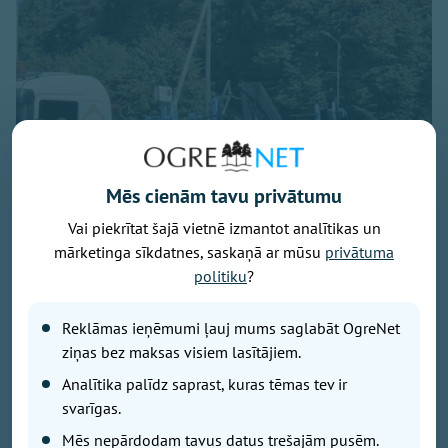
Mēs cienām tavu privātumu
Vai piekrītat šajā vietnē izmantot analītikas un
mārketinga sīkdatnes, saskaņā ar mūsu
privātuma
Foto: Ogres novads
politiku
?
No šodienas turpmākās piecas nedēļas Krasta
Reklāmas ieņēmumi ļauj mums saglabāt OgreNet
laukumā ikvienam būs iespēja bez maksas izmēģināt
ziņas bez maksas visiem lasītājiem.
sešus Omnigym āra trenažierus.
Analītika palīdz saprast, kuras tēmas tev ir
svarīgas.
“Ar šo iniciatīvu mēs dodas iespēju jebkuram
Mēs nepārdodam tavus datus trešajām pusēm.
iedzīvotājam nākt un izmēģināt visus šos produktus