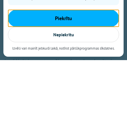
un startēt uz nākošā gada līdzdalības budžetu,”
stāsta Ogres novada pašvaldības domes
Piekrītu
priekšsēdētāja vietnieks Jānis Iklāvs.
Trenažieru īpašā priekšrocība – iespējams regulēt
Nepiekrītu
ceļamo svaru, tāpēc treniņš ir tikpat pilnvērtīgs kā
iekštelpu sporta zālē.
Izvēli vari mainīt jebkurā laikā, notīrot pārlūkprogrammas sīkdatnes.
Omnigym Latvia pārstāvis Jānis Ozols aicina ne tikai
izmēģināt jaunos trenažierus, bet arī noskenēt pie
trenažieriem izvietotos QR kodus un dalīties ar savu
viedokli. Oriģinālākās atsauksmes autors saņems
dāvanā Omnigym sporta pudeli!
Dalīties
Kopēt saiti
Nākamais raksts