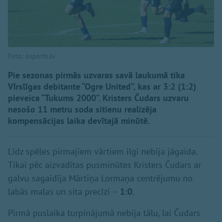
Foto: osports.lv
Pie sezonas pirmās uzvaras savā laukumā tika
VIrslīgas debitante “Ogre United”, kas ar 3:2 (1:2)
pieveica “Tukums 2000”. Kristers Čudars uzvaru
nesošo 11 metru soda sitienu realizēja
kompensācijas laika devītajā minūtē.
Līdz spēles pirmajiem vārtiem ilgi nebija jāgaida.
Tikai pēc aizvadītas pusminūtes Kristers Čudars ar
galvu sagaidīja Mārtiņa Lormaņa centrējumu no
labās malas un sita precīzi –
1:0
.
Pirmā puslaika turpinājumā nebija tālu, lai Čudars