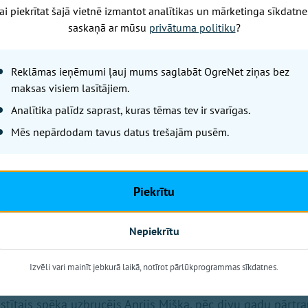
ai piekrītat šajā vietnē izmantot analītikas un mārketinga sīkdatne
Latvijas vīriešu basketbola izl
saskaņā ar mūsu
privātuma politiku
?
kandidātus, kuri gatavosies a
kvalifikācijas spēlēm. Viņu vi
Reklāmas ieņēmumi ļauj mums saglabāt OgreNet ziņas bez
Šteinbergs.
maksas visiem lasītājiem.
Analītika palīdz saprast, kuras tēmas tev ir svarīgas.
Mēs nepārdodam tavus datus trešajām pusēm.
Piekrītu
Nepiekrītu
Izvēli vari mainīt jebkurā laikā, notīrot pārlūkprogrammas sīkdatnes.
tāji, kuri piedalījās pirmā posma spēlēs. Uzaicināts arī pē
istītais spēka uzbrucējs Anrijs Miška, pēc divu gadu pārt