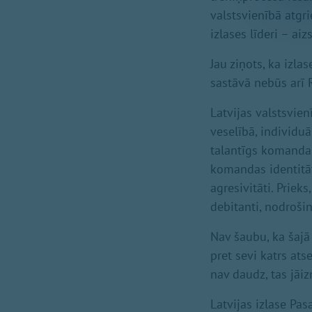
valstsvienībā atgri
izlases līderi – ai
Jau ziņots, ka izla
sastāvā nebūs arī 
Latvijas valstsvien
veselībā, individuā
talantīgs komandas
komandas identitāti
agresivitāti. Priek
debitanti, nodroši
Nav šaubu, ka šajā
pret sevi katrs ats
nav daudz, tas jāiz
Latvijas izlase Pas