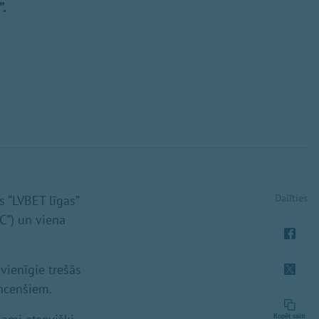
”.
Dalīties
s “LVBET līgas”
C”) un viena
vienīgie trešās
āncenšiem.
Kopēt saiti