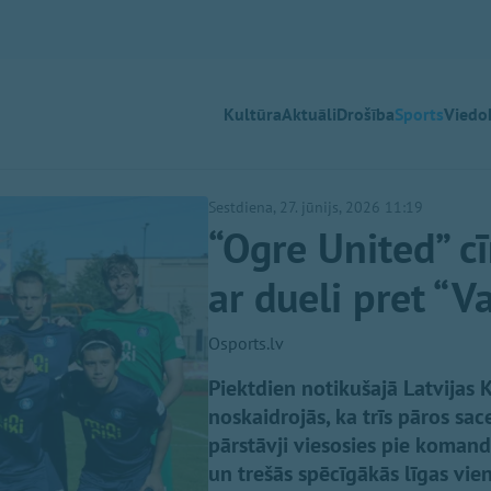
Kultūra
Aktuāli
Drošība
Sports
Viedok
Sestdiena, 27. jūnijs, 2026 11:19
“Ogre United” c
ar dueli pret “V
Osports.lv
Piektdien notikušajā Latvijas 
noskaidrojās, ka trīs pāros sac
pārstāvji viesosies pie komand
un trešās spēcīgākās līgas vien