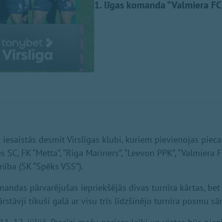
1. līgas komanda “Valmiera FC
iesaistās desmit Virslīgas klubi, kuriem pievienojas pieca
SC, FK “Metta”, “Riga Mariners”, “Leevon PPK”, “Valmiera F
ienība (SK “Spēks VSS”).
andas pārvarējušas iepriekšējās divas turnīra kārtas, bet 
rstāvji tikuši galā ar visu trīs līdzšinējo turnīra posmu s