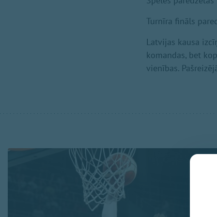
Spēles paredzētas 1
Turnīra fināls pare
Latvijas kausa izc
komandas, bet kopš
vienības. Pašreizēj