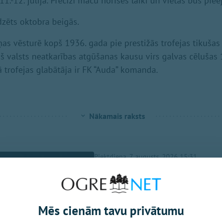
1.-12. jūlijā. Precīzi maču norises laiki un vietas būs piee
dzēts oktobra beigās.
īņas vēsturē kopš 1936. gada pie prestižās trofejas tikuša
 valsts neatkarības atgūšanas kausu virs galvas cēlušas
ā trofejas glabātāja ir FK “Auda” komanda.
Nākamais raksts
Piektdiena, 7. augusts, 2026 15:31
Ikšķilietis Štei
Latvijas basketb
Mēs cienām tavu privātumu
Osports.lv