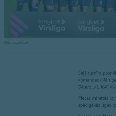
Foto: osports.lv
Šajā turnīra posmā 
komandas (Mārupes 
“Altero.lv LIIGA” v
Piecas minētās kom
spēcīgākās līgas pā