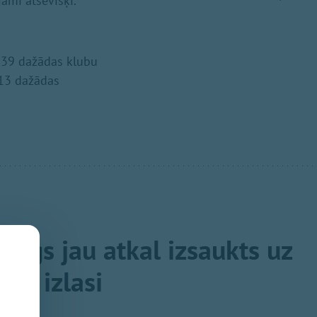
jami atsevišķi.
s 39 dažādas klubu
 13 dažādas
nbergs jau atkal izsaukts uz
ola izlasi