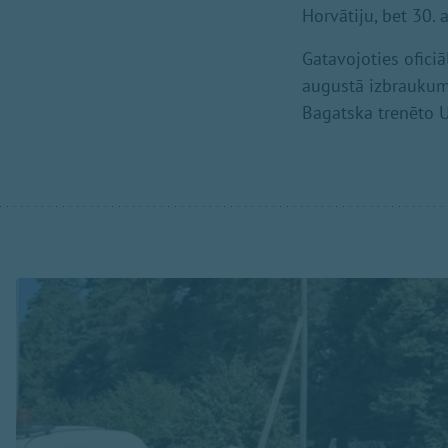
Horvātiju, bet 30.
Gatavojoties ofici
augustā izbraukumā
Bagatska trenēto U