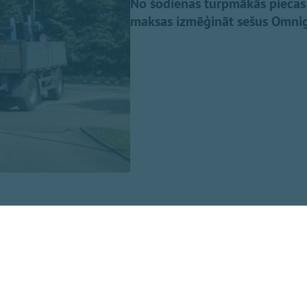
No šodienas turpmākās piecas
maksas izmēģināt sešus Omnig
mēs dodas iespēju jebkuram iedzīvotājam nākt un izmēģinā
ēt uz nākošā gada līdzdalības budžetu,” stāsta Ogres nov
ja vietnieks Jānis Iklāvs.