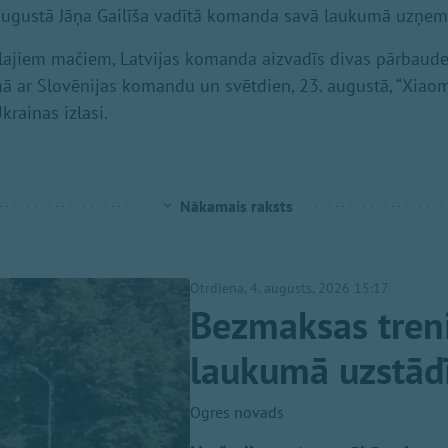
 augustā Jāņa Gailīša vadītā komanda savā laukumā uzņems
ālajiem mačiem, Latvijas komanda aizvadīs divas pārbaudes
 ar Slovēnijas komandu un svētdien, 23. augustā, “Xiaom
krainas izlasi.
Nākamais raksts
Otrdiena, 4. augusts, 2026 15:17
Bezmaksas treni
laukumā uzstādīt
Ogres novads