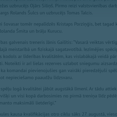
ežas uzbrucējs Ojārs Siliņš. Pirmo reizi valstsvienības darb
zsargs Rolands Šulcs un uzbrucējs Tomas Talcis.
sei šovasar tomēr nepalīdzēs Kristaps Porziņģis, bet tagad 
Rolanda Šmita un brāļu Kurucu.
ības galvenais treneris Jānis Gailītis: “Vasarā veiktas vērtīg
lajā meistarībā un fiziskajā sagatavotībā. Iezīmējies spēcī
 kodols ar līderības kvalitātēm, kas vislabākajā veidā pā
. Noteikti ir arī lielas rezerves uzlabot sniegumu aizsard
s, ka komandai pievienojušies gan vairāki pieredzējuši spēlē
not nepieciešamo paaudžu līdzsvaru.
 spēļu logā kvalitātei jābūt augstākā līmenī. Ar tādu atti
evišķi un visi kopā darbosimies no pirmā treniņa līdz pēdēj
manto maksimāli lietderīgi.”
aules kausa kvalifikācijas otro ciklu sāks 27. augustā, vieso