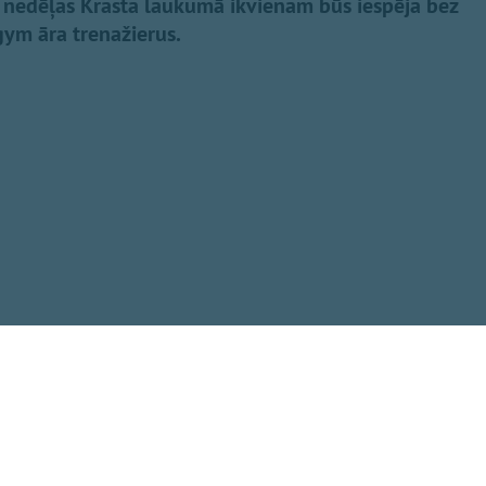
 nedēļas Krasta laukumā ikvienam būs iespēja bez
ym āra trenažierus.
Dalīties
t visus šos
ada pašvaldības