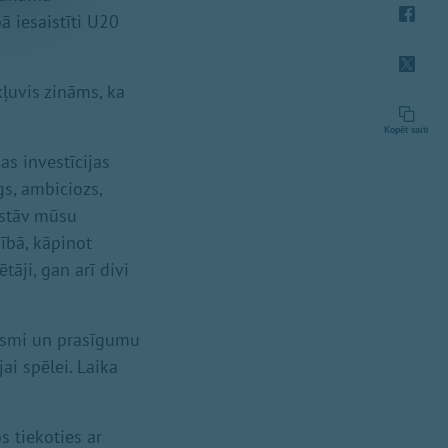
ā iesaistīti U20
kļuvis zināms, ka
Kopēt saiti
as investīcijas
gs, ambiciozs,
rstāv mūsu
zībā, kāpinot
tāji, gan arī divi
eksmi un prasīgumu
ai spēlei. Laika
s tiekoties ar