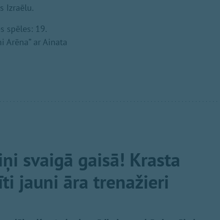
 Izraēlu.
 spēles: 19.
i Arēna” ar Ainata
ņi svaigā gaisā! Krasta
i jauni āra trenažieri