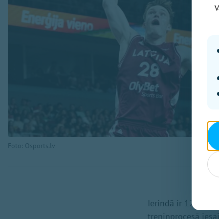
V
Foto: Osports.lv
Ierindā ir 12 spēlē
treniņprocesā iesa