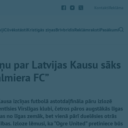
Kontakti
Reklāma
ļi
Cilvēkstāsti
Kristīgās ziņas
Brīvbrīdis
Reklāmraksti
Pasākumi
īņu par Latvijas Kausu sāks
almiera FC”
Kausa izcīņas futbolā astotdaļfināla pāru izlozē
entīsies Virslīgas klubi, četros pāros augstākās līgas
as no līgas zemāk, bet vienā pārī duelēsies otrās
ības. Izloze lēmusi, ka “Ogre United” pretiniece būs