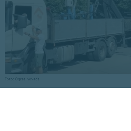
Foto: Ogres novads
“Ar šo iniciatīvu 
produktus un start
domes priekšsēdētā